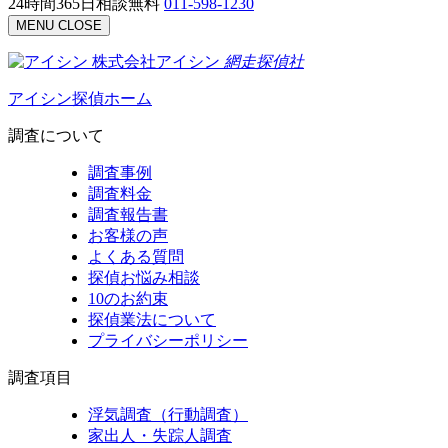
24時間365日相談無料
011-598-1230
MENU
CLOSE
株式会社アイシン
網走
探偵社
アイシン探偵ホーム
調査について
調査事例
調査料金
調査報告書
お客様の声
よくある質問
探偵お悩み相談
10のお約束
探偵業法について
プライバシーポリシー
調査項目
浮気調査（行動調査）
家出人・失踪人調査