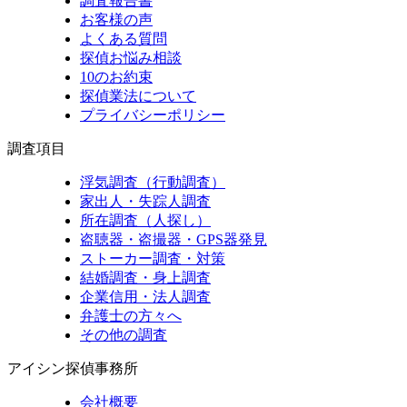
調査報告書
お客様の声
よくある質問
探偵お悩み相談
10のお約束
探偵業法について
プライバシーポリシー
調査項目
浮気調査（行動調査）
家出人・失踪人調査
所在調査（人探し）
盗聴器・盗撮器・GPS器発見
ストーカー調査・対策
結婚調査・身上調査
企業信用・法人調査
弁護士の方々へ
その他の調査
アイシン探偵事務所
会社概要