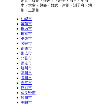
網走・紋別・佐呂間・斜里・清里・小清
水・大空・興部・雄武・津別・訓子府・湧
別・上湧別
札幌市
留萌市
稚内市
根室市
夕張市
名寄市
釧路市
帯広市
北見市
網走市
旭川市
深川市
滝川市
赤平市
芦別市
富良野市
砂川市
美唄市