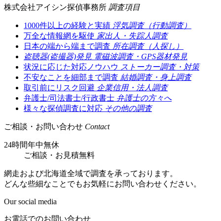
株式会社アイシン探偵事務所
調査項目
1000件以上の経験と実績
浮気調査（行動調査）
万全な情報網を駆使
家出人・失踪人調査
日本の端から端まで調査
所在調査（人探し）
盗聴器(盗撮器)発見
電磁波調査・GPS器材発見
状況に応じた対応ノウハウ
ストーカー調査・対策
不安なことを細部まで調査
結婚調査・身上調査
取引前にリスク回避
企業信用・法人調査
弁護士/司法書士/行政書士
弁護士の方々へ
様々な探偵調査に対応
その他の調査
ご相談・お問い合わせ
Contact
24時間年中無休
ご相談
・
お見積無料
網走および北海道全域で調査を承っております。
どんな些細なことでもお気軽にお問い合わせください。
Our social media
お電話でのお問い合わせ