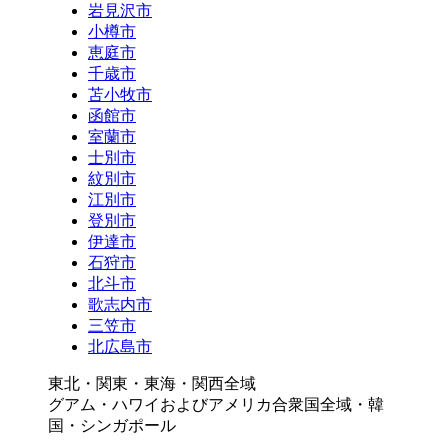
岩見沢市
小樽市
恵庭市
千歳市
苫小牧市
函館市
室蘭市
士別市
紋別市
江別市
登別市
伊達市
石狩市
北斗市
歌志内市
三笠市
北広島市
東北・関東・東海・関西全域
グアム・ハワイおよびアメリカ合衆国全域・韓
国・シンガポール