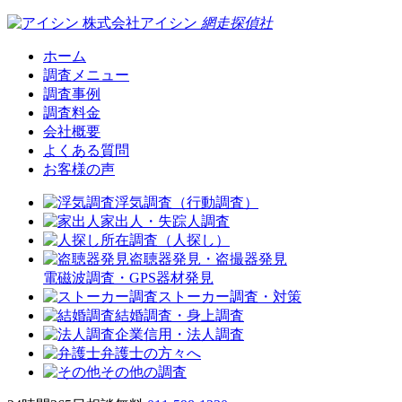
株式会社アイシン
網走
探偵社
ホーム
調査メニュー
調査事例
調査料金
会社概要
よくある質問
お客様の声
浮気調査（行動調査）
家出人・失踪人調査
所在調査（人探し）
盗聴器発見・盗撮器発見
電磁波調査・GPS器材発見
ストーカー調査・対策
結婚調査・身上調査
企業信用・法人調査
弁護士の方々へ
その他の調査