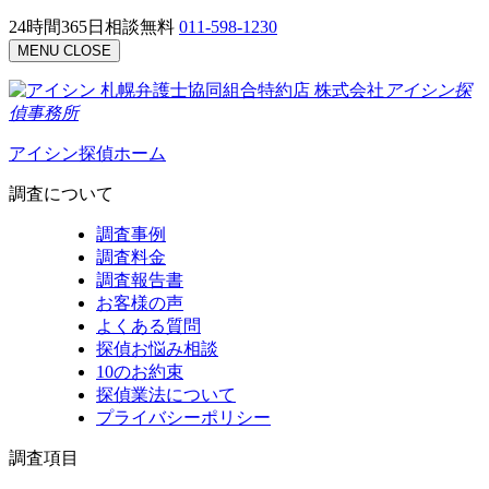
24時間365日相談無料
011-598-1230
MENU
CLOSE
札幌弁護士協同組合特約店
株式会社
アイシン探
偵事務所
アイシン探偵ホーム
調査について
調査事例
調査料金
調査報告書
お客様の声
よくある質問
探偵お悩み相談
10のお約束
探偵業法について
プライバシーポリシー
調査項目