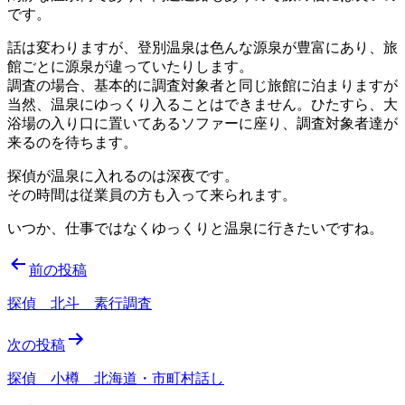
です。
話は変わりますが、登別温泉は色んな源泉が豊富にあり、旅
館ごとに源泉が違っていたりします。
調査の場合、基本的に調査対象者と同じ旅館に泊まりますが
当然、温泉にゆっくり入ることはできません。ひたすら、大
浴場の入り口に置いてあるソファーに座り、調査対象者達が
来るのを待ちます。
探偵が温泉に入れるのは深夜です。
その時間は従業員の方も入って来られます。
いつか、仕事ではなくゆっくりと温泉に行きたいですね。
投
前の投稿
稿
探偵 北斗 素行調査
ナ
次の投稿
ビ
ゲ
探偵 小樽 北海道・市町村話し