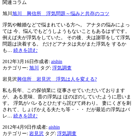
ー
関連コラム
シ
旭川
旭川 興信所 浮気問題～悩みと共存のコツ
ョ
浮気や離婚などで悩まれている方へ。 アナタの悩みによっ
ン
ては 今、悩んでもどうしようもないこともあるはずです。
例えば夫が浮気をしていた。 その後、夫は謝罪をして浮気
問題は決着する。 だけどアナタは夫がまた浮気を するか
旭
も…
続きを読む
川
2012年3月16日
作成者:
aishin
興
カテゴリー:
旭川
タグ:
浮気調査
信
所
岩見沢
興信所 岩見沢 浮気は人を変える?
浮
気
私も長年、この探偵業に 従事させていただいております
問
が、 ある意味、昔の浮気は ほのぼのしていたように思いま
題
す。 浮気がバレるとひたすら詫びて終わり。 妻にくぎを刺
～
されて、しょげかえる夫たち等・・・ だが最近の浮気はバ
悩
興
レ…
続きを読む
み
信
と
2012年4月9日
作成者:
aishin
所
共
カテゴリー:
岩見沢
タグ:
浮気調査
岩