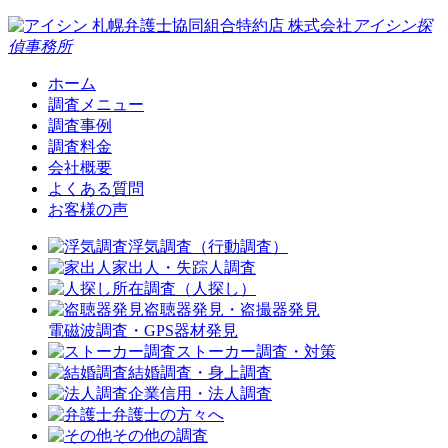
札幌弁護士協同組合特約店
株式会社
アイシン探
偵事務所
ホーム
調査メニュー
調査事例
調査料金
会社概要
よくある質問
お客様の声
浮気調査（行動調査）
家出人・失踪人調査
所在調査（人探し）
盗聴器発見・盗撮器発見
電磁波調査・GPS器材発見
ストーカー調査・対策
結婚調査・身上調査
企業信用・法人調査
弁護士の方々へ
その他の調査