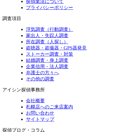
探偵業法について
プライバシーポリシー
調査項目
浮気調査（行動調査）
家出人・失踪人調査
所在調査（人探し）
盗聴器・盗撮器・GPS器発見
ストーカー調査・対策
結婚調査・身上調査
企業信用・法人調査
弁護士の方々へ
その他の調査
アイシン探偵事務所
会社概要
札幌店へのご来店案内
お問い合わせ
サイトマップ
探偵ブログ・コラム