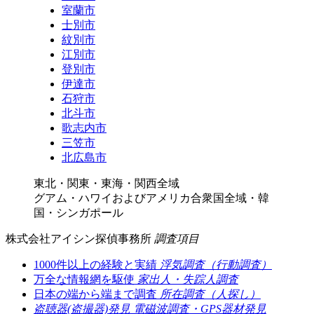
室蘭市
士別市
紋別市
江別市
登別市
伊達市
石狩市
北斗市
歌志内市
三笠市
北広島市
東北・関東・東海・関西全域
グアム・ハワイおよびアメリカ合衆国全域・韓
国・シンガポール
株式会社アイシン探偵事務所
調査項目
1000件以上の経験と実績
浮気調査（行動調査）
万全な情報網を駆使
家出人・失踪人調査
日本の端から端まで調査
所在調査（人探し）
盗聴器(盗撮器)発見
電磁波調査・GPS器材発見