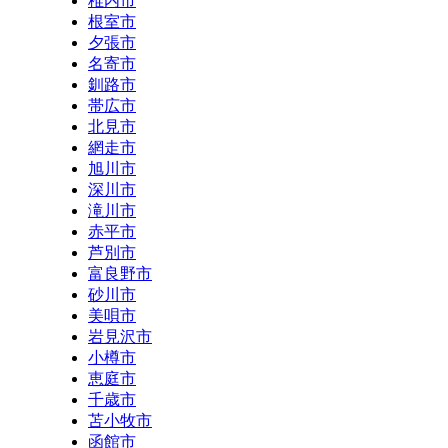
稚内市
根室市
夕張市
名寄市
釧路市
帯広市
北見市
網走市
旭川市
深川市
滝川市
赤平市
芦別市
富良野市
砂川市
美唄市
岩見沢市
小樽市
恵庭市
千歳市
苫小牧市
函館市