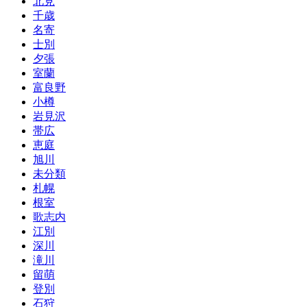
北見
千歳
名寄
士別
夕張
室蘭
富良野
小樽
岩見沢
帯広
恵庭
旭川
未分類
札幌
根室
歌志内
江別
深川
滝川
留萌
登別
石狩