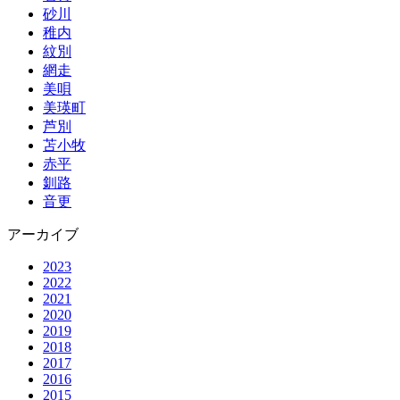
砂川
稚内
紋別
網走
美唄
美瑛町
芦別
苫小牧
赤平
釧路
音更
アーカイブ
2023
2022
2021
2020
2019
2018
2017
2016
2015