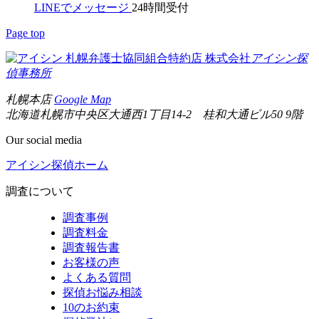
LINEでメッセージ
24時間受付
Page top
札幌弁護士協同組合特約店
株式会社
アイシン探
偵事務所
札幌本店
Google Map
北海道札幌市中央区大通西1丁目14-2 桂和大通ビル50 9階
Our social media
アイシン探偵ホーム
調査について
調査事例
調査料金
調査報告書
お客様の声
よくある質問
探偵お悩み相談
10のお約束