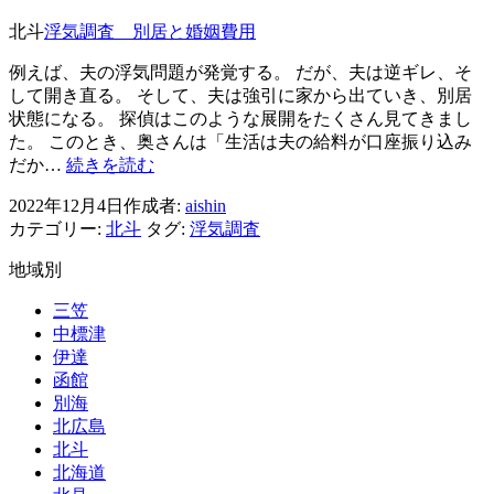
存
見
北斗
浮気調査 別居と婚姻費用
の
沢
コ
浮
例えば、夫の浮気問題が発覚する。 だが、夫は逆ギレ、そ
ツ
気
して開き直る。 そして、夫は強引に家から出ていき、別居
は
状態になる。 探偵はこのような展開をたくさん見てきまし
人
た。 このとき、奥さんは「生活は夫の給料が口座振り込み
を
浮
だか…
続きを読む
変
気
え
2022年12月4日
作成者:
aishin
調
る?
カテゴリー:
北斗
タグ:
浮気調査
査
別
地域別
居
と
三笠
婚
中標津
姻
伊達
費
函館
用
別海
北広島
北斗
北海道