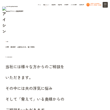
24時間365日相談無料
011-598-1230
ホーム
調査メニュー
調査事例
調査料金
会社概要
よくある質問
お客様の声
MENU
札幌弁護士協同組合特約店
アイシン探偵事務所
株式会社
HOME
column
北海道興信所のつれづれ話
北海道興信所のつれづれ話
小樽
小樽 興信所 必要なのは、戦う勇気
2011年11月17日
当社には様々な方からのご相談を
いただきます。
その中には夫の浮気に悩み
そして「脅えて」いる奥様からの
ご相談をいただきます。