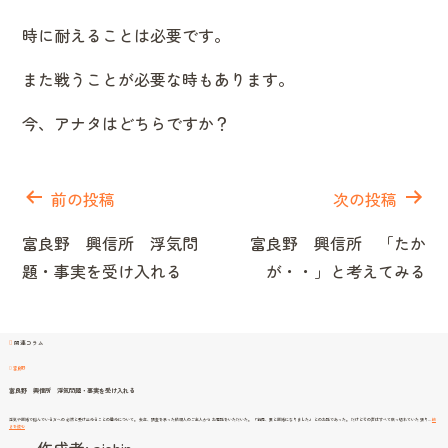
時に耐えることは必要です。
また戦うことが必要な時もあります。
今、アナタはどちらですか？
投
稿
前の投稿
次の投稿
ナ
富良野 興信所 浮気問
富良野 興信所 「たか
ビ
題・事実を受け入れる
が・・」と考えてみる
ゲ
ー
シ
関連コラム
ョ
富良野
ン
富良野 興信所 浮気問題・事実を受け入れる
浮気や離婚で悩んでいる方への 必然と受け止めることの勧めについて。 去年、調査を承った依頼人のご主人から お電話をいただいた。 「結局、妻と離婚になりました」 とのお話であった。 だけどその声はすべて吹っ切れていた 張り…
続
富
きを読む
良
野
興