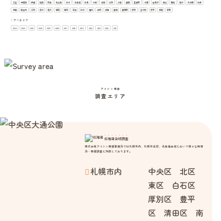
三笠
中標津
伊達
函館
別海
北広島
北斗
北海道
北見
千歳
名寄
士別
夕張
室蘭
富良野
小樽
岩見沢
帯広
恵庭
旭川
未分類
札幌
根室
歌志内
江別
深川
滝川
留萌
登別
石狩
砂川
稚内
紋別
網走
美唄
美瑛町
芦別
苫小牧
赤平
釧路
音更
アーカイブ
2023
2022
2021
2020
2019
2018
2017
2016
2015
2014
2013
2012
2011
アイシン探偵
調査エリア
北海道全域調査
株式会社アイシン探偵事務所では札幌市内、札幌市近郊、北海道全域において様々な興信
所・探偵調査に対応しております。
札幌市内
中央区 北区
東区 白石区
厚別区 豊平
区 清田区 南