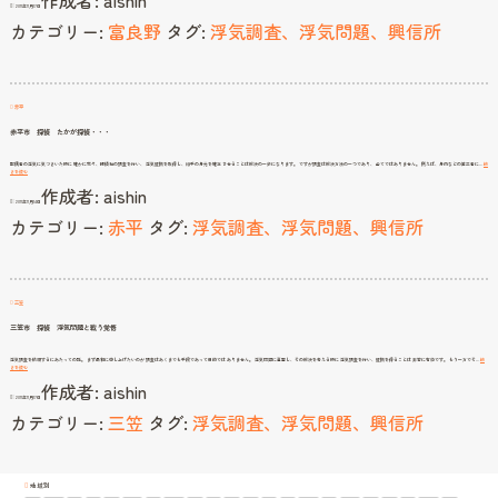
作成者:
aishin
2011年11月17日
信
所
カテゴリー:
富良野
タグ:
浮気調査、浮気問題、興信所
浮
気
問
題・
事
実
を
受
け
入
れ
赤平
る
赤平市 探偵 たかが探偵・・・
配偶者の浮気に気づきいた時に 確かに我々、探偵社の調査を行い、 浮気証拠を取得し、相手の身元を確定 させることは解決の一歩になります。 ですが調査は解決方法の一つであり、 全てではありません。 例えば、身内などの第三者に…
続
赤
きを読む
平
作成者:
aishin
市
探
2011年11月14日
偵
た
カテゴリー:
赤平
タグ:
浮気調査、浮気問題、興信所
か
が
探
偵・・・
三笠
三笠市 探偵 浮気問題と戦う覚悟
浮気調査を依頼するにあたっての話。 まず最初に申し上げたいのが 調査はあくまでも手段であって目的では ありません。 浮気問題に直面し、その解決を考える時に 浮気調査を行い、証拠を得ることは 非常に有効です。 もう一方でそ…
続
三
きを読む
笠
作成者:
aishin
市
探
2011年11月17日
偵
浮
カテゴリー:
三笠
タグ:
浮気調査、浮気問題、興信所
気
問
題
と
戦
う
覚
悟
地域別