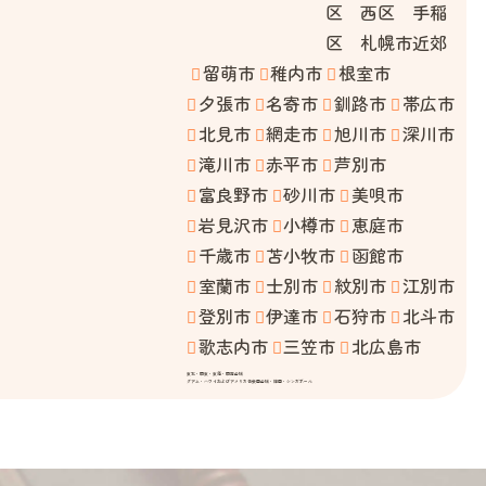
区 西区 手稲
区 札幌市近郊
留萌市
稚内市
根室市
夕張市
名寄市
釧路市
帯広市
北見市
網走市
旭川市
深川市
滝川市
赤平市
芦別市
富良野市
砂川市
美唄市
岩見沢市
小樽市
恵庭市
千歳市
苫小牧市
函館市
室蘭市
士別市
紋別市
江別市
登別市
伊達市
石狩市
北斗市
歌志内市
三笠市
北広島市
東北・関東・東海・関西全域
グアム・ハワイおよびアメリカ合衆国全域・韓国・シンガポール