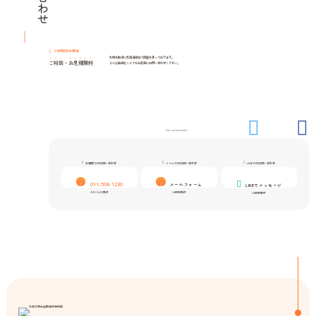
24時間年中無休
札幌を拠点に北海道全域で調査を承っております。
ご相談
・
お見積無料
どんな些細なことでもお気軽にお問い合わせください。
Our social media
お電話でのお問い合わせ
メールでのお問い合わせ
LINEでのお問い合わせ
011-598-1230
メールフォーム
LINEでメッセージ
9:00-24:00受付
24時間受付
24時間受付
札幌弁護士協同組合特約店