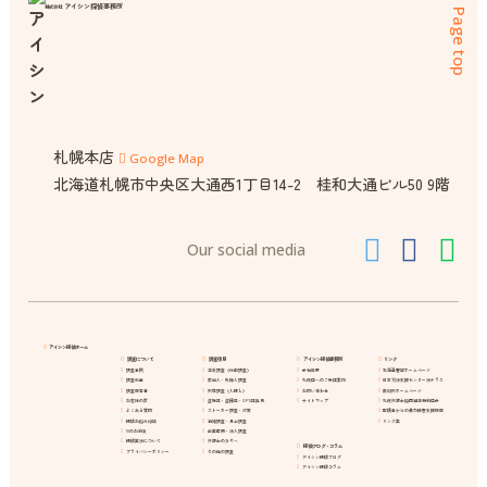
アイシン探偵事務所
株式会社
Page top
札幌本店
Google Map
北海道札幌市中央区大通西1丁目14-2 桂和大通ビル50 9階
Our social media
アイシン探偵ホーム
調査について
調査項目
アイシン探偵事務所
リンク
調査事例
浮気調査（行動調査）
会社概要
北海道警察ホームページ
調査料金
家出人・失踪人調査
札幌店へのご来店案内
日本司法支援センター法テラス
調査報告書
所在調査（人探し）
お問い合わせ
裁判所ホームページ
お客様の声
盗聴器・盗撮器・GPS器発見
サイトマップ
札幌弁護士協同組合特約店会
よくある質問
ストーカー調査・対策
配偶者からの暴力被害支援情報
探偵お悩み相談
結婚調査・身上調査
リンク集
10のお約束
企業信用・法人調査
探偵業法について
弁護士の方々へ
探偵ブログ・コラム
プライバシーポリシー
その他の調査
アイシン探偵ブログ
アイシン探偵コラム