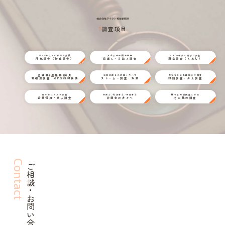
株式会社アイシン探偵事務所
調査項目
1000件以上の経験と実績
万全な情報網を駆使
日本の端から端まで調査
浮気調査（行動調査）
家出人・失踪人調査
所在調査（人探し）
盗聴器(盗撮器)発見
状況に応じた対応ノウハウ
不安なことを細部まで調査
電磁波調査・GPS器材発見
ストーカー調査・対策
結婚調査・身上調査
取引前にリスク回避
弁護士/司法書士/行政書士
様々な探偵調査に対応
企業信用・法人調査
弁護士の方々へ
その他の調査
Contact
ご相談・お問い合わせ