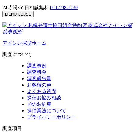
24時間365日相談無料
011-598-1230
MENU
CLOSE
札幌弁護士協同組合特約店
株式会社
アイシン探
偵事務所
アイシン探偵ホーム
調査について
調査事例
調査料金
調査報告書
お客様の声
よくある質問
探偵お悩み相談
10のお約束
探偵業法について
プライバシーポリシー
調査項目