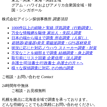
東北・関東・東海・関西全域
グアム・ハワイおよびアメリカ合衆国全域・韓
国・シンガポール
株式会社アイシン探偵事務所
調査項目
1000件以上の経験と実績
浮気調査（行動調査）
万全な情報網を駆使
家出人・失踪人調査
日本の端から端まで調査
所在調査（人探し）
盗聴器(盗撮器)発見
電磁波調査・GPS器材発見
状況に応じた対応ノウハウ
ストーカー調査・対策
不安なことを細部まで調査
結婚調査・身上調査
取引前にリスク回避
企業信用・法人調査
弁護士/司法書士/行政書士
弁護士の方々へ
様々な探偵調査に対応
その他の調査
ご相談・お問い合わせ
Contact
24時間年中無休
ご相談
・
お見積無料
札幌を拠点に北海道全域で調査を承っております。
どんな些細なことでもお気軽にお問い合わせください。