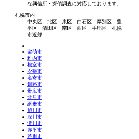
な興信所・探偵調査に対応しております。
札幌市内
中央区 北区 東区 白石区 厚別区 豊
平区 清田区 南区 西区 手稲区 札幌
市近郊
留萌市
稚内市
根室市
夕張市
名寄市
釧路市
帯広市
北見市
網走市
旭川市
深川市
滝川市
赤平市
芦別市