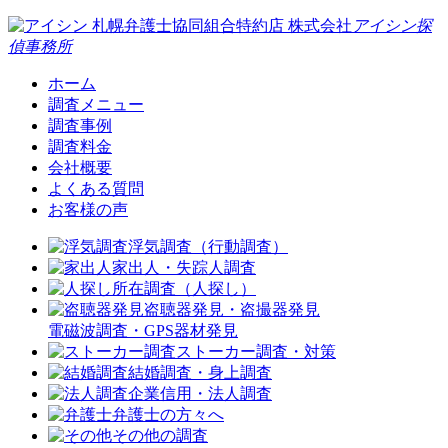
札幌弁護士協同組合特約店
株式会社
アイシン探
偵事務所
ホーム
調査メニュー
調査事例
調査料金
会社概要
よくある質問
お客様の声
浮気調査（行動調査）
家出人・失踪人調査
所在調査（人探し）
盗聴器発見・盗撮器発見
電磁波調査・GPS器材発見
ストーカー調査・対策
結婚調査・身上調査
企業信用・法人調査
弁護士の方々へ
その他の調査