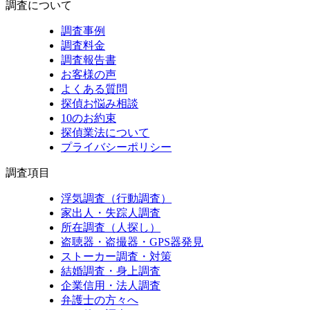
調査について
調査事例
調査料金
調査報告書
お客様の声
よくある質問
探偵お悩み相談
10のお約束
探偵業法について
プライバシーポリシー
調査項目
浮気調査（行動調査）
家出人・失踪人調査
所在調査（人探し）
盗聴器・盗撮器・GPS器発見
ストーカー調査・対策
結婚調査・身上調査
企業信用・法人調査
弁護士の方々へ