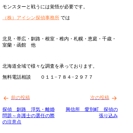
モンスターと戦うには覚悟が必要です。
（株）アイシン探偵事務所
では
北見・帯広・釧路・根室・稚内・札幌・恵庭・千歳・
室蘭・函館 他
北海道全域で様々な調査を承っております。
無料電話相談 ０１１−７８４−２９７７
投
前の投稿
次の投稿
稿
ナ
探偵 釧路 浮気・離婚
興信所 愛別町 探偵の
問題～弁護士の選任の際
張り込み
ビ
の注意点
ゲ