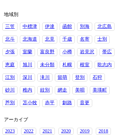
ー
シ
地域別
ョ
三笠
中標津
伊達
函館
別海
北広島
ン
北斗
北海道
北見
千歳
名寄
士別
夕張
室蘭
富良野
小樽
岩見沢
帯広
恵庭
旭川
未分類
札幌
根室
歌志内
江別
深川
滝川
留萌
登別
石狩
砂川
稚内
紋別
網走
美唄
美瑛町
芦別
苫小牧
赤平
釧路
音更
アーカイブ
2023
2022
2021
2020
2019
2018