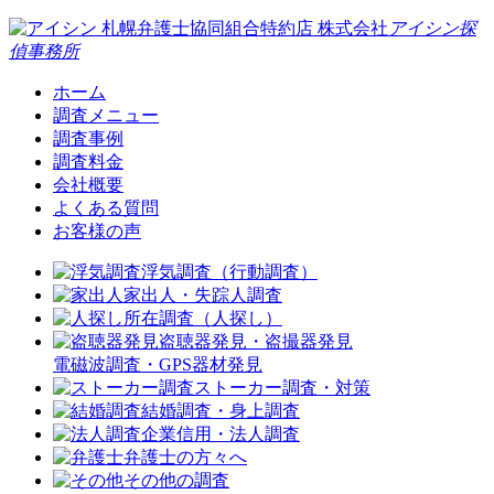
札幌弁護士協同組合特約店
株式会社
アイシン探
偵事務所
ホーム
調査メニュー
調査事例
調査料金
会社概要
よくある質問
お客様の声
浮気調査（行動調査）
家出人・失踪人調査
所在調査（人探し）
盗聴器発見・盗撮器発見
電磁波調査・GPS器材発見
ストーカー調査・対策
結婚調査・身上調査
企業信用・法人調査
弁護士の方々へ
その他の調査