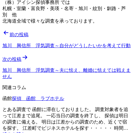
（株）アイシン探偵事務所 では
札幌・室蘭・富良野・美瑛・名寄・旭川・紋別・釧路・芦
別 他
北海道全域で様々な調査を承っております。
投
前の投稿
稿
旭川 興信所 浮気調査～自分がどうしたいかを考えて行動
ナ
次の投稿
ビ
ゲ
旭川 興信所 浮気調査～夫に怯え、離婚に怯えては戦えま
せん
ー
関連コラム
シ
函館
探偵 函館 ラブホテル
ョ
ン
とある調査で 函館に滞在しておりました。 調査対象者を追
って江差まで追尾。 一応当日の調査を終了し、 探偵は明日
の調査に備える。 明日は江差からの調査のため、近くで宿
を探す。 江差町でビジネスホテルを探す・・・・・ 時間…