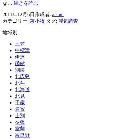
白
な…
続きを読む
老
2011年12月6日
作成者:
aishin
町
カテゴリー:
苫小牧
タグ:
浮気調査
興
信
地域別
所
浮
三笠
気
中標津
問
伊達
題・
函館
浮
別海
気
北広島
の
北斗
結
北海道
末
北見
千歳
名寄
士別
夕張
室蘭
富良野