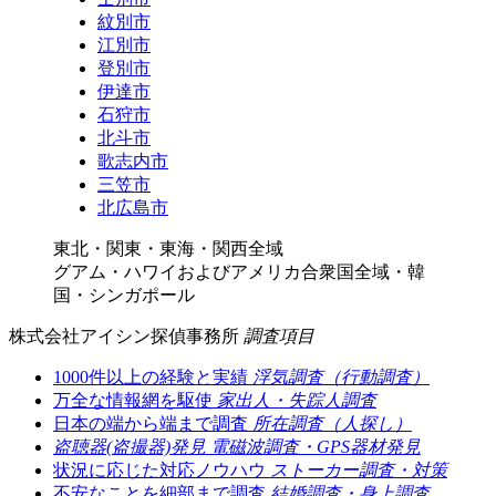
紋別市
江別市
登別市
伊達市
石狩市
北斗市
歌志内市
三笠市
北広島市
東北・関東・東海・関西全域
グアム・ハワイおよびアメリカ合衆国全域・韓
国・シンガポール
株式会社アイシン探偵事務所
調査項目
1000件以上の経験と実績
浮気調査（行動調査）
万全な情報網を駆使
家出人・失踪人調査
日本の端から端まで調査
所在調査（人探し）
盗聴器(盗撮器)発見
電磁波調査・GPS器材発見
状況に応じた対応ノウハウ
ストーカー調査・対策
不安なことを細部まで調査
結婚調査・身上調査