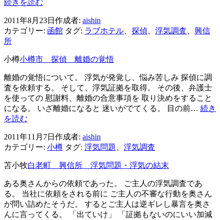
探
続きを読む
偵
2011年8月23日
作成者:
aishin
函
カテゴリー:
函館
タグ:
ラブホテル
、
探偵
、
浮気調査
、
興信
館
所
ラ
ブ
小樽
小樽市 探偵 離婚の覚悟
ホ
テ
離婚の覚悟について。 浮気が発覚し、悩み苦しみ 探偵に調
ル
査を依頼する。 そして、浮気証拠を取得。 その後、弁護士
を使っての 慰謝料、離婚の合意事項を 取り決めをすること
になる。 いざ離婚になると 迷いがでてくる。 目の前…
続き
小
を読む
樽
2011年11月7日
作成者:
aishin
市
カテゴリー:
小樽
タグ:
浮気問題
、
浮気調査
探
偵
苫小牧
白老町 興信所 浮気問題・浮気の結末
離
婚
ある奥さんからの依頼であった。 ご主人の浮気調査であ
の
る。 当社に依頼をされる前に ご主人の不審な行動を奥さん
覚
が問い詰めたそうだ。 するとご主人は逆ギレし暴言を奥さ
悟
んに言ってくる。 「出ていけ」 「証拠もないのにいい加減