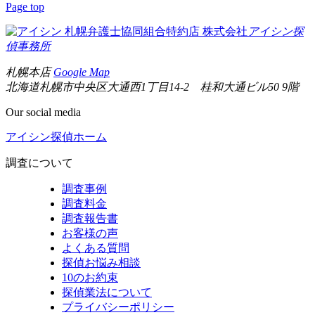
Page top
札幌弁護士協同組合特約店
株式会社
アイシン探
偵事務所
札幌本店
Google Map
北海道札幌市中央区大通西1丁目14-2 桂和大通ビル50 9階
Our social media
アイシン探偵ホーム
調査について
調査事例
調査料金
調査報告書
お客様の声
よくある質問
探偵お悩み相談
10のお約束
探偵業法について
プライバシーポリシー