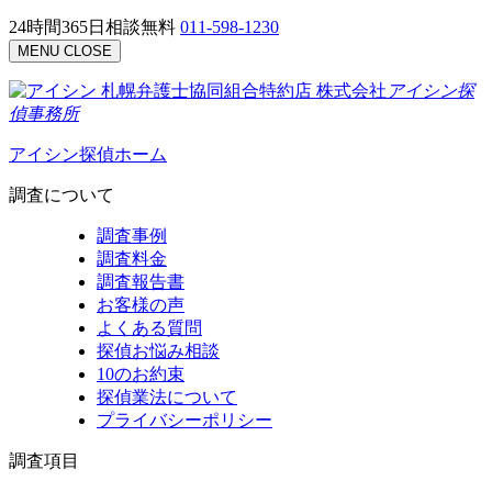
24時間365日相談無料
011-598-1230
MENU
CLOSE
札幌弁護士協同組合特約店
株式会社
アイシン探
偵事務所
アイシン探偵ホーム
調査について
調査事例
調査料金
調査報告書
お客様の声
よくある質問
探偵お悩み相談
10のお約束
探偵業法について
プライバシーポリシー
調査項目