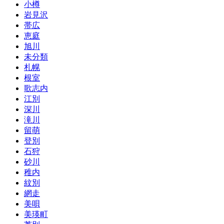
小樽
岩見沢
帯広
恵庭
旭川
未分類
札幌
根室
歌志内
江別
深川
滝川
留萌
登別
石狩
砂川
稚内
紋別
網走
美唄
美瑛町