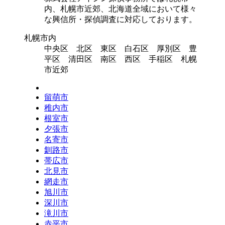
内、札幌市近郊、北海道全域において様々
な興信所・探偵調査に対応しております。
札幌市内
中央区 北区 東区 白石区 厚別区 豊
平区 清田区 南区 西区 手稲区 札幌
市近郊
留萌市
稚内市
根室市
夕張市
名寄市
釧路市
帯広市
北見市
網走市
旭川市
深川市
滝川市
赤平市