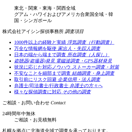
東北・関東・東海・関西全域
グアム・ハワイおよびアメリカ合衆国全域・韓
国・シンガポール
株式会社アイシン探偵事務所
調査項目
1000件以上の経験と実績
浮気調査（行動調査）
万全な情報網を駆使
家出人・失踪人調査
日本の端から端まで調査
所在調査（人探し）
盗聴器(盗撮器)発見
電磁波調査・GPS器材発見
状況に応じた対応ノウハウ
ストーカー調査・対策
不安なことを細部まで調査
結婚調査・身上調査
取引前にリスク回避
企業信用・法人調査
弁護士/司法書士/行政書士
弁護士の方々へ
様々な探偵調査に対応
その他の調査
ご相談・お問い合わせ
Contact
24時間年中無休
ご相談
・
お見積無料
札幌を拠点に北海道全域で調査を承っております。