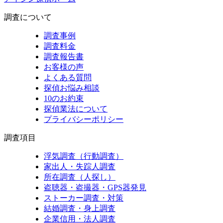
調査について
調査事例
調査料金
調査報告書
お客様の声
よくある質問
探偵お悩み相談
10のお約束
探偵業法について
プライバシーポリシー
調査項目
浮気調査（行動調査）
家出人・失踪人調査
所在調査（人探し）
盗聴器・盗撮器・GPS器発見
ストーカー調査・対策
結婚調査・身上調査
企業信用・法人調査