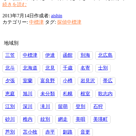
興
続きを読む
気
信
相
2013年7月14日
作成者:
aishin
所
手
カテゴリー:
中標津
タグ:
探偵中標津
中
が
標
別
津
の
町
地域別
男
浮
と
三笠
中標津
伊達
函館
別海
北広島
気
ラ
問
ブ
北斗
北海道
北見
千歳
名寄
士別
題
ホ
～
テ
夕張
室蘭
富良野
小樽
岩見沢
帯広
ヤ
ル!?
ド
カ
恵庭
旭川
未分類
札幌
根室
歌志内
リ
亭
江別
深川
滝川
留萌
登別
石狩
主?
砂川
稚内
紋別
網走
美唄
美瑛町
芦別
苫小牧
赤平
釧路
音更