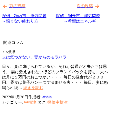
前の投稿
次の投稿
稿
ナ
探偵 稚内市 浮気問題
探偵 網走市 浮気問題
～恨まない終わり方
～希望はエネルギー
ビ
ゲ
ー
関連コラム
シ
中標津
ョ
夫は気づかない、妻からのモラハラ
ン
日々、妻に虐げられているが、それが普通だと夫たちは思
う。 妻は数えきれないほどのブランドバックを持ち、夫へ
は月に１万円のおこづかい・・・ 毎日の昼食代が２００
円、昼食は菓子パン一つで済ませる夫・・・ 毎日、妻に怒
夫
鳴られ続…
続きを読む
は
2022年1月26日
作成者:
aishin
気
カテゴリー:
中標津
タグ:
探偵中標津
づ
か