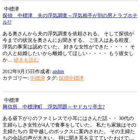
な
い、
中標津
妻
探偵 中標津 夫の浮気調査～浮気相手が別の男とラブホテ
か
ル!?
ら
ある奥さんから夫の浮気調査を依頼される。 そして探偵が
の
今までの状況を奥さんにお聞きする。 ご主人はある程度、
モ
浮気の事実は認めていた。 好きな女性ができた・・・・ そ
ラ
の人と結婚したいから離婚してほしい・・・・ もう彼女し
ハ
探
か…
続きを読む
ラ
偵
2012年9月15日
作成者:
aishin
中
カテゴリー:
中標津
タグ:
探偵中標津
標
津
夫
の
中標津
浮
興信所 中標津町 浮気問題～ヤドカリ亭主?
気
ある昼下がりのファミレスで小耳にはさんだ話・・ 30代の
調
主婦らしき女性が4人で食事をしていた。 私たち家族はその
査
主婦たちの 背中越しのボックスに案内された。 その主婦た
～
ちの会話の声が大きい。 特に聞き耳を立てていたわけで…
浮