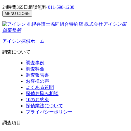
24時間365日相談無料
011-598-1230
MENU
CLOSE
札幌弁護士協同組合特約店
株式会社
アイシン探
偵事務所
アイシン探偵ホーム
調査について
調査事例
調査料金
調査報告書
お客様の声
よくある質問
探偵お悩み相談
10のお約束
探偵業法について
プライバシーポリシー
調査項目