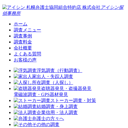
札幌弁護士協同組合特約店
株式会社
アイシン探
偵事務所
ホーム
調査メニュー
調査事例
調査料金
会社概要
よくある質問
お客様の声
浮気調査（行動調査）
家出人・失踪人調査
所在調査（人探し）
盗聴器発見・盗撮器発見
電磁波調査・GPS器材発見
ストーカー調査・対策
結婚調査・身上調査
企業信用・法人調査
弁護士の方々へ
その他の調査