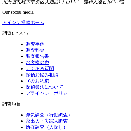
北海道札幌市中央区大通西1丁目14-2 桂和大通ビル50 9階
Our social media
アイシン探偵ホーム
調査について
調査事例
調査料金
調査報告書
お客様の声
よくある質問
探偵お悩み相談
10のお約束
探偵業法について
プライバシーポリシー
調査項目
浮気調査（行動調査）
家出人・失踪人調査
所在調査（人探し）