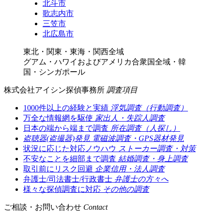
北斗市
歌志内市
三笠市
北広島市
東北・関東・東海・関西全域
グアム・ハワイおよびアメリカ合衆国全域・韓
国・シンガポール
株式会社アイシン探偵事務所
調査項目
1000件以上の経験と実績
浮気調査（行動調査）
万全な情報網を駆使
家出人・失踪人調査
日本の端から端まで調査
所在調査（人探し）
盗聴器(盗撮器)発見
電磁波調査・GPS器材発見
状況に応じた対応ノウハウ
ストーカー調査・対策
不安なことを細部まで調査
結婚調査・身上調査
取引前にリスク回避
企業信用・法人調査
弁護士/司法書士/行政書士
弁護士の方々へ
様々な探偵調査に対応
その他の調査
ご相談・お問い合わせ
Contact