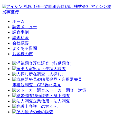
札幌弁護士協同組合特約店
株式会社
アイシン探
偵事務所
ホーム
調査メニュー
調査事例
調査料金
会社概要
よくある質問
お客様の声
浮気調査（行動調査）
家出人・失踪人調査
所在調査（人探し）
盗聴器発見・盗撮器発見
電磁波調査・GPS器材発見
ストーカー調査・対策
結婚調査・身上調査
企業信用・法人調査
弁護士の方々へ
その他の調査