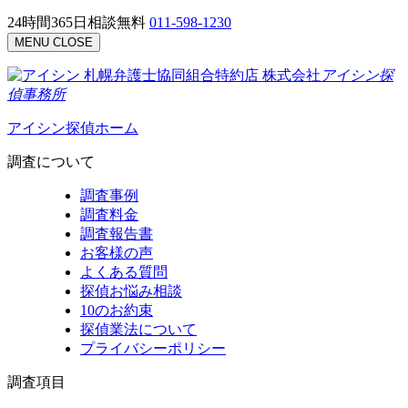
24時間365日相談無料
011-598-1230
MENU
CLOSE
札幌弁護士協同組合特約店
株式会社
アイシン探
偵事務所
アイシン探偵ホーム
調査について
調査事例
調査料金
調査報告書
お客様の声
よくある質問
探偵お悩み相談
10のお約束
探偵業法について
プライバシーポリシー
調査項目