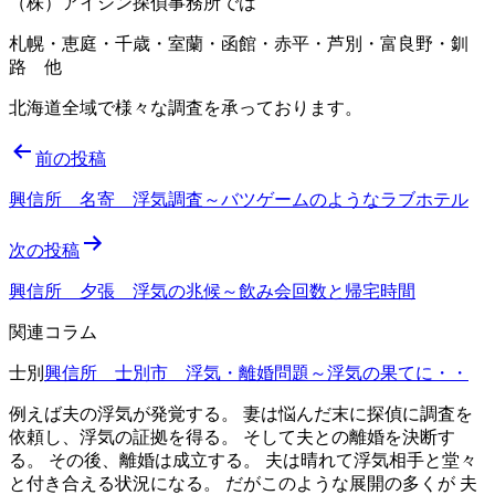
（株）アイシン探偵事務所では
札幌・恵庭・千歳・室蘭・函館・赤平・芦別・富良野・釧
路 他
北海道全域で様々な調査を承っております。
投
前の投稿
稿
興信所 名寄 浮気調査～バツゲームのようなラブホテル
ナ
次の投稿
ビ
ゲ
興信所 夕張 浮気の兆候～飲み会回数と帰宅時間
ー
関連コラム
シ
士別
興信所 士別市 浮気・離婚問題～浮気の果てに・・
ョ
例えば夫の浮気が発覚する。 妻は悩んだ末に探偵に調査を
ン
依頼し、浮気の証拠を得る。 そして夫との離婚を決断す
る。 その後、離婚は成立する。 夫は晴れて浮気相手と堂々
と付き合える状況になる。 だがこのような展開の多くが 夫