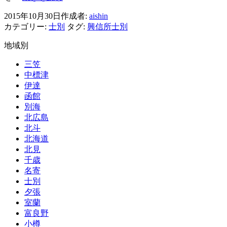
と
気
も
2015年10月30日
作成者:
aishin
問
離
カテゴリー:
士別
タグ:
興信所士別
題
婚
相
地域別
だ」????
談
ジ
三笠
プ
中標津
シ
伊達
ー
函館
に
別海
な
北広島
ら
北斗
な
北海道
い
北見
千歳
名寄
士別
夕張
室蘭
富良野
小樽