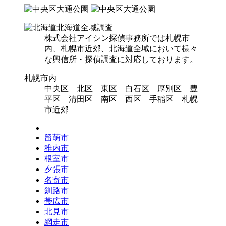
北海道全域調査
株式会社アイシン探偵事務所では札幌市
内、札幌市近郊、北海道全域において様々
な興信所・探偵調査に対応しております。
札幌市内
中央区 北区 東区 白石区 厚別区 豊
平区 清田区 南区 西区 手稲区 札幌
市近郊
留萌市
稚内市
根室市
夕張市
名寄市
釧路市
帯広市
北見市
網走市