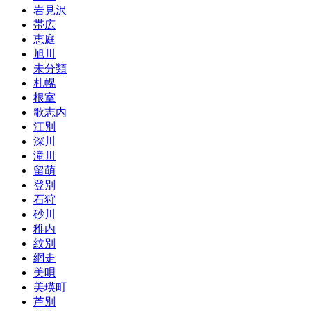
岩見沢
帯広
恵庭
旭川
未分類
札幌
根室
歌志内
江別
深川
滝川
留萌
登別
石狩
砂川
稚内
紋別
網走
美唄
美瑛町
芦別