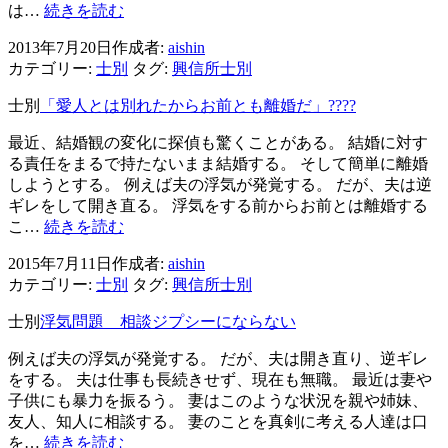
興
は…
続きを読む
信
2013年7月20日
作成者:
aishin
所
カテゴリー:
士別
タグ:
興信所士別
士
別
士別
「愛人とは別れたからお前とも離婚だ」????
市
浮
最近、結婚観の変化に探偵も驚くことがある。 結婚に対す
気・
る責任をまるで持たないまま結婚する。 そして簡単に離婚
離
しようとする。 例えば夫の浮気が発覚する。 だが、夫は逆
婚
ギレをして開き直る。 浮気をする前からお前とは離婚する
問
「愛
こ…
続きを読む
題
人
～
2015年7月11日
作成者:
aishin
と
浮
カテゴリー:
士別
タグ:
興信所士別
は
気
別
士別
浮気問題 相談ジプシーにならない
の
れ
果
た
例えば夫の浮気が発覚する。 だが、夫は開き直り、逆ギレ
て
か
をする。 夫は仕事も長続きせず、現在も無職。 最近は妻や
に・・
ら
子供にも暴力を振るう。 妻はこのような状況を親や姉妹、
お
友人、知人に相談する。 妻のことを真剣に考える人達は口
前
浮
を…
続きを読む