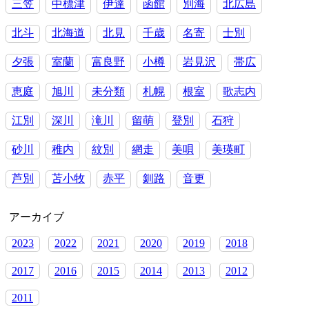
三笠
中標津
伊達
函館
別海
北広島
題
～
北斗
北海道
北見
千歳
名寄
士別
気
づ
夕張
室蘭
富良野
小樽
岩見沢
帯広
く
幸
せ
恵庭
旭川
未分類
札幌
根室
歌志内
江別
深川
滝川
留萌
登別
石狩
砂川
稚内
紋別
網走
美唄
美瑛町
芦別
苫小牧
赤平
釧路
音更
アーカイブ
2023
2022
2021
2020
2019
2018
2017
2016
2015
2014
2013
2012
2011