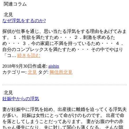
シ
関連コラム
ョ
北見
ン
なぜ浮気をするのか?
探偵が仕事を通じ、思い当たる浮気をする理由をあげてみま
す。 １．性欲を満たすため・・・ ２．刺激を求めるた
め・・・ ３．今の家庭に不満を持っているため・・・ ４．
自分のコンプレックスを満たすため・・・ その中でやはり
な
「コ…
続きを読む
ぜ
2018年9月30日
作成者:
aishin
浮
カテゴリー:
北見
タグ:
興信所北見
気
を
す
る
北見
の
妊娠中からの浮気
か?
妻が妊娠中に浮気を始め、出産後に離婚を迫ってくる浮気夫
が多い。 妊娠は女性にとって命がけのものです。 出産で命
を落としてしまうことだってあります。 妻がお腹の中の赤
ちゃん優先になり、夫に対して関心も薄くなる。 そんな隙