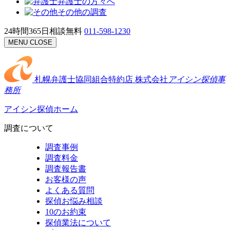
弁護士の方々へ
その他の調査
24時間365日相談無料
011-598-1230
MENU
CLOSE
札幌弁護士協同組合特約店
株式会社
アイシン探偵事
務所
アイシン探偵ホーム
調査について
調査事例
調査料金
調査報告書
お客様の声
よくある質問
探偵お悩み相談
10のお約束
探偵業法について