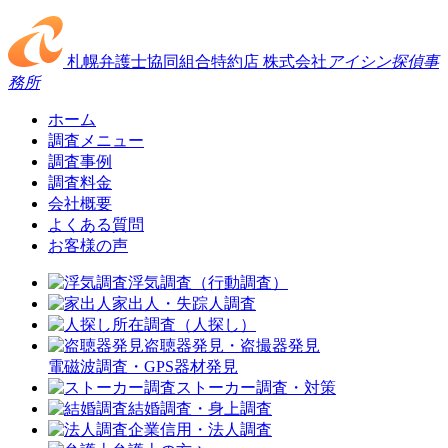
札幌弁護士協同組合特約店
株式会社
アイシン探偵事
務所
ホーム
調査メニュー
調査事例
調査料金
会社概要
よくある質問
お客様の声
浮気調査（行動調査）
家出人・失踪人調査
所在調査（人探し）
盗聴器発見・盗撮器発見
電磁波調査・GPS器材発見
ストーカー調査・対策
結婚調査・身上調査
企業信用・法人調査