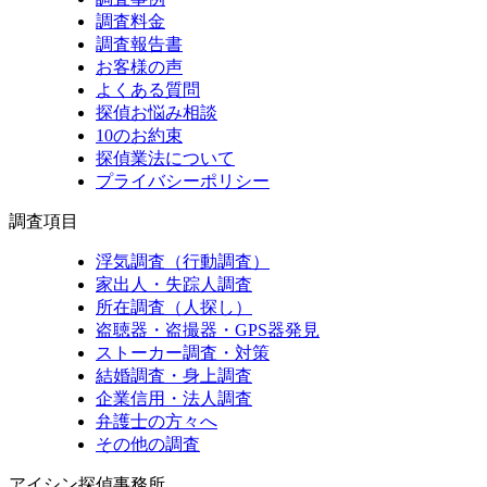
調査料金
調査報告書
お客様の声
よくある質問
探偵お悩み相談
10のお約束
探偵業法について
プライバシーポリシー
調査項目
浮気調査（行動調査）
家出人・失踪人調査
所在調査（人探し）
盗聴器・盗撮器・GPS器発見
ストーカー調査・対策
結婚調査・身上調査
企業信用・法人調査
弁護士の方々へ
その他の調査
アイシン探偵事務所