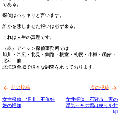
である。
探偵はハッキリと言います。
誰かを悲しませた報いは必ず来る。
これは人生の真理です。
（株）アイシン探偵事務所では
旭川・帯広・北見・釧路・根室・札幌・小樽・函館・
北斗 他
北海道全域で様々な調査を承っております。
投
前の投稿
次の投稿
稿
ナ
女性探偵 深川 不倫妊
女性探偵 石狩市 妻の
娠の増加
浮気～その場は怒りを封
ビ
印
ゲ
ー