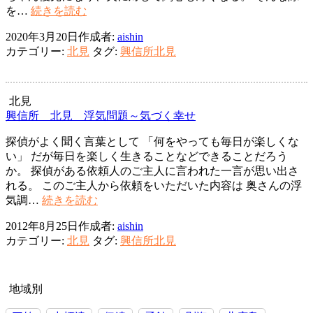
妊
を…
続きを読む
娠
2020年3月20日
作成者:
aishin
中
カテゴリー:
北見
タグ:
興信所北見
か
ら
の
浮
北見
気
興信所 北見 浮気問題～気づく幸せ
探偵がよく聞く言葉として 「何をやっても毎日が楽しくな
い」 だが毎日を楽しく生きることなどできることだろう
か。 探偵がある依頼人のご主人に言われた一言が思い出さ
れる。 このご主人から依頼をいただいた内容は 奥さんの浮
興
気調…
続きを読む
信
2012年8月25日
作成者:
aishin
所
カテゴリー:
北見
タグ:
興信所北見
北
見
浮
気
地域別
問