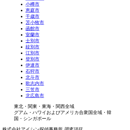
小樽市
恵庭市
千歳市
苫小牧市
函館市
室蘭市
士別市
紋別市
江別市
登別市
伊達市
石狩市
北斗市
歌志内市
三笠市
北広島市
東北・関東・東海・関西全域
グアム・ハワイおよびアメリカ合衆国全域・韓
国・シンガポール
株式会社アイシン探偵事務所
調査項目