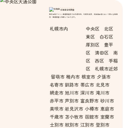
北海道全域調査
株式会社アイシン探偵事務所では札幌市内、札幌市近郊、北海道全域において様々な興信
所・探偵調査に対応しております。
札幌市内
中央区 北区
東区 白石区
厚別区 豊平
区 清田区 南
区 西区 手稲
区 札幌市近郊
留萌市
稚内市
根室市
夕張市
名寄市
釧路市
帯広市
北見市
網走市
旭川市
深川市
滝川市
赤平市
芦別市
富良野市
砂川市
美唄市
岩見沢市
小樽市
恵庭市
千歳市
苫小牧市
函館市
室蘭市
士別市
紋別市
江別市
登別市