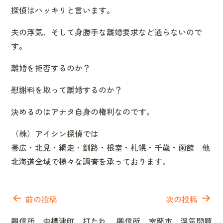
探偵はハッキリと言います。
夫の浮気、そして身勝手な離婚要求など通らないので
す。
離婚を拒否するのか？
慰謝料を取って離婚するのか？
決めるのはアナタ自身の権利なのです。
（株）アイシン探偵では
帯広・北見・網走・釧路・根室・札幌・千歳・函館 他
北海道全域で様々な調査を承っております。
投
稿
前の投稿
次の投稿
ナ
興信所 中標津町 打たれ
興信所 室蘭市 浮気問題