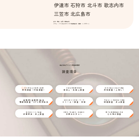
伊達市
石狩市
北斗市
歌志内市
三笠市
北広島市
東北・関東・東海・関西全域
グアム・ハワイおよびアメリカ合衆国全域・韓国・シンガポール
株式会社アイシン探偵事務所
調査項目
1000件以上の経験と実績
万全な情報網を駆使
日本の端から端まで調査
浮気調査（行動調査）
家出人・失踪人調査
所在調査（人探し）
盗聴器(盗撮器)発見
状況に応じた対応ノウハウ
不安なことを細部まで調査
電磁波調査・GPS器材発見
ストーカー調査・対策
結婚調査・身上調査
取引前にリスク回避
弁護士/司法書士/行政書士
様々な探偵調査に対応
企業信用・法人調査
弁護士の方々へ
その他の調査