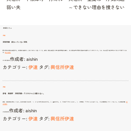
ビ
弱い夫
～できない理由を捜さない
ゲ
ー
シ
関連コラム
ョ
伊達
ン
浮気問題 終わっていない浮気
例えば夫の浮気が発覚する。 夫は妻に謝罪をし、許してほしいと言ってくる。 当初、浮気が発覚した時に妻は離婚を決断し、 夫と浮気相手の女性に慰謝料を請求しようと考えていた。 だが、夫が必死で謝る姿をみて夫とやり直そうと決
浮
め…
続きを読む
気
作成者:
aishin
問
題
2015年11月14日
終
わ
カテゴリー:
伊達
タグ:
興信所伊達
っ
て
い
な
い
浮
気
伊達
伊達 興信所 浮気問題～ラブホテルとは限らない。
最近、浮気現場が変わってきた。 以前の浮気であれば、 １．どこまで待ち合わせをする。 ２．食事をする。 ３．その後ラブホテルに行く。 ４．２時間後、ラブホテルから出てくる。 これが原則的なパターンであった。 だが最近は画…
続
伊
きを読む
達
作成者:
aishin
興
信
2014年1月7日
所
浮
カテゴリー:
伊達
タグ:
興信所伊達
気
問
題
～
ラ
ブ
ホ
テ