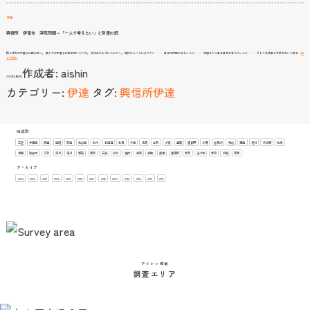
ル
と
は
伊達
限
ら
な
興信所 伊達市 浮気問題～「一人で考えたい」と別居の訳
い。
例えば夫の不審な行動が続く。 妻がその不審な行動を問いただす。 夫はおもむろにつぶやく。 俺は少し一人になりたい・・・ 自分の時間がほしいんだ・・・ 別居をして自分自身を考えたいんだ・・・ そして夫は妻と子供をおいて家を…
続
興
きを読む
信
作成者:
aishin
所
伊
2012年11月2日
達
市
カテゴリー:
伊達
タグ:
興信所伊達
浮
気
問
題
～
「一
人
で
考
え
地域別
た
い」
三笠
中標津
伊達
函館
別海
北広島
北斗
北海道
北見
千歳
名寄
士別
夕張
室蘭
富良野
小樽
岩見沢
帯広
恵庭
旭川
未分類
札幌
と
別
根室
歌志内
江別
深川
滝川
留萌
登別
石狩
砂川
稚内
紋別
網走
美唄
美瑛町
芦別
苫小牧
赤平
釧路
音更
居
の
訳
アーカイブ
2023
2022
2021
2020
2019
2018
2017
2016
2015
2014
2013
2012
2011
アイシン探偵
調査エリア