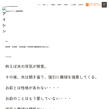
24時間365日相談無料
011-598-1230
ホーム
調査メニュー
調査事例
調査料金
会社概要
よくある質問
お客様の声
MENU
札幌弁護士協同組合特約店
アイシン探偵事務所
株式会社
column
HOME
北海道興信所のつれづれ話
北海道興信所のつれづれ話
伊達
興信所 伊達市 浮気問題～有責側の離婚請求は通らない
2013年8月30日
例えば夫の浮気が発覚。
その後、夫は開き直り、強引に離婚を強要してくる。
お前とは性格があわない・・・
お前のことはもう愛していない・・・
浮気と離婚は関係ない・・・