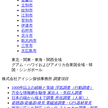
室蘭市
士別市
紋別市
江別市
登別市
伊達市
石狩市
北斗市
歌志内市
三笠市
北広島市
東北・関東・東海・関西全域
グアム・ハワイおよびアメリカ合衆国全域・韓
国・シンガポール
株式会社アイシン探偵事務所
調査項目
1000件以上の経験と実績
浮気調査（行動調査）
万全な情報網を駆使
家出人・失踪人調査
日本の端から端まで調査
所在調査（人探し）
盗聴器(盗撮器)発見
電磁波調査・GPS器材発見
状況に応じた対応ノウハウ
ストーカー調査・対策