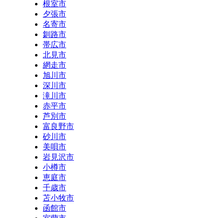
根室市
夕張市
名寄市
釧路市
帯広市
北見市
網走市
旭川市
深川市
滝川市
赤平市
芦別市
富良野市
砂川市
美唄市
岩見沢市
小樽市
恵庭市
千歳市
苫小牧市
函館市