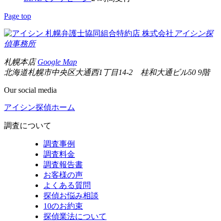
Page top
札幌弁護士協同組合特約店
株式会社
アイシン探
偵事務所
札幌本店
Google Map
北海道札幌市中央区大通西1丁目14-2 桂和大通ビル50 9階
Our social media
アイシン探偵ホーム
調査について
調査事例
調査料金
調査報告書
お客様の声
よくある質問
探偵お悩み相談
10のお約束
探偵業法について