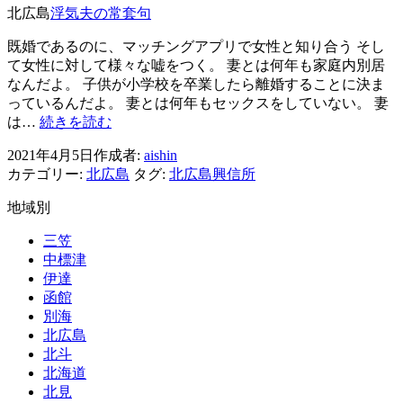
シ
北広島
浮気夫の常套句
ョ
既婚であるのに、マッチングアプリで女性と知り合う そし
ン
て女性に対して様々な嘘をつく。 妻とは何年も家庭内別居
なんだよ。 子供が小学校を卒業したら離婚することに決ま
っているんだよ。 妻とは何年もセックスをしていない。 妻
浮
は…
続きを読む
気
2021年4月5日
作成者:
aishin
夫
カテゴリー:
北広島
タグ:
北広島興信所
の
常
地域別
套
句
三笠
中標津
伊達
函館
別海
北広島
北斗
北海道
北見