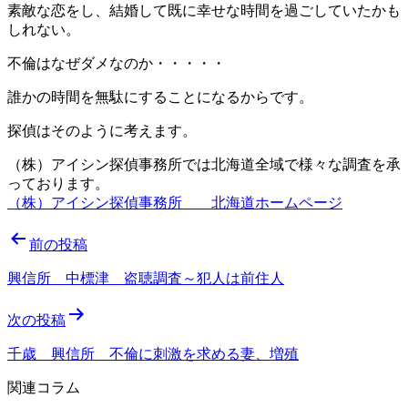
素敵な恋をし、結婚して既に幸せな時間を過ごしていたかも
しれない。
不倫はなぜダメなのか・・・・・
誰かの時間を無駄にすることになるからです。
探偵はそのように考えます。
（株）アイシン探偵事務所では北海道全域で様々な調査を承
っております。
（株）アイシン探偵事務所 北海道ホームページ
投
前の投稿
稿
興信所 中標津 盗聴調査～犯人は前住人
ナ
次の投稿
ビ
ゲ
千歳 興信所 不倫に刺激を求める妻、増殖
ー
関連コラム