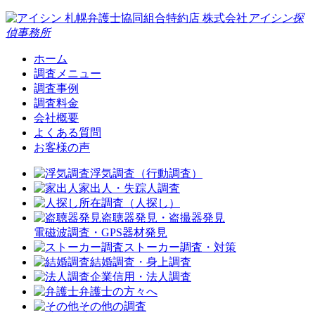
札幌弁護士協同組合特約店
株式会社
アイシン探
偵事務所
ホーム
調査メニュー
調査事例
調査料金
会社概要
よくある質問
お客様の声
浮気調査（行動調査）
家出人・失踪人調査
所在調査（人探し）
盗聴器発見・盗撮器発見
電磁波調査・GPS器材発見
ストーカー調査・対策
結婚調査・身上調査
企業信用・法人調査
弁護士の方々へ
その他の調査