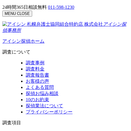
24時間365日相談無料
011-598-1230
MENU
CLOSE
札幌弁護士協同組合特約店
株式会社
アイシン探
偵事務所
アイシン探偵ホーム
調査について
調査事例
調査料金
調査報告書
お客様の声
よくある質問
探偵お悩み相談
10のお約束
探偵業法について
プライバシーポリシー
調査項目