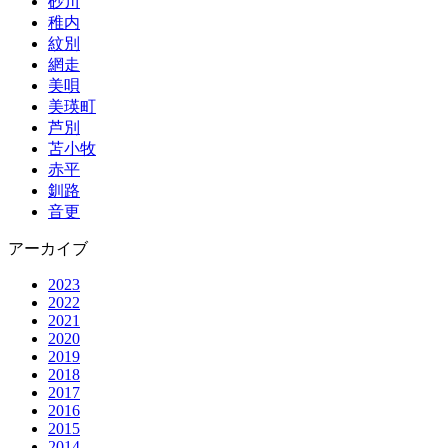
砂川
稚内
紋別
網走
美唄
美瑛町
芦別
苫小牧
赤平
釧路
音更
アーカイブ
2023
2022
2021
2020
2019
2018
2017
2016
2015
2014