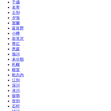
千歳
名寄
士別
夕張
室蘭
富良野
小樽
岩見沢
帯広
恵庭
旭川
未分類
札幌
根室
歌志内
江別
深川
滝川
留萌
登別
石狩