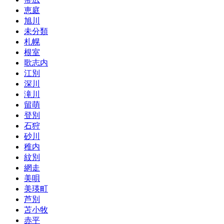
恵庭
旭川
未分類
札幌
根室
歌志内
江別
深川
滝川
留萌
登別
石狩
砂川
稚内
紋別
網走
美唄
美瑛町
芦別
苫小牧
赤平