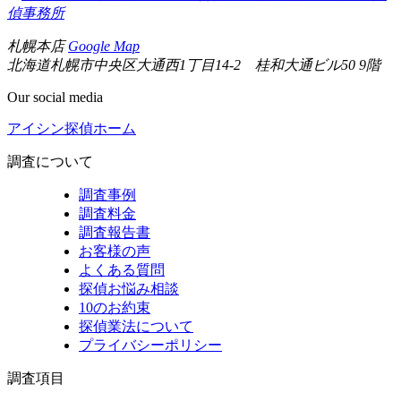
偵事務所
札幌本店
Google Map
北海道札幌市中央区大通西1丁目14-2 桂和大通ビル50 9階
Our social media
アイシン探偵ホーム
調査について
調査事例
調査料金
調査報告書
お客様の声
よくある質問
探偵お悩み相談
10のお約束
探偵業法について
プライバシーポリシー
調査項目