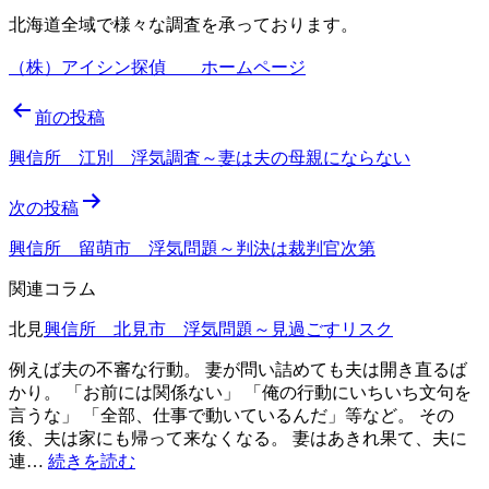
北海道全域で様々な調査を承っております。
（株）アイシン探偵 ホームページ
投
前の投稿
稿
興信所 江別 浮気調査～妻は夫の母親にならない
ナ
次の投稿
ビ
ゲ
興信所 留萌市 浮気問題～判決は裁判官次第
ー
関連コラム
シ
北見
興信所 北見市 浮気問題～見過ごすリスク
ョ
例えば夫の不審な行動。 妻が問い詰めても夫は開き直るば
ン
かり。 「お前には関係ない」 「俺の行動にいちいち文句を
言うな」 「全部、仕事で動いているんだ」等など。 その
後、夫は家にも帰って来なくなる。 妻はあきれ果て、夫に
興
連…
続きを読む
信