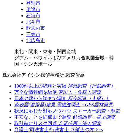
登別市
伊達市
石狩市
北斗市
歌志内市
三笠市
北広島市
東北・関東・東海・関西全域
グアム・ハワイおよびアメリカ合衆国全域・韓
国・シンガポール
株式会社アイシン探偵事務所
調査項目
1000件以上の経験と実績
浮気調査（行動調査）
万全な情報網を駆使
家出人・失踪人調査
日本の端から端まで調査
所在調査（人探し）
盗聴器(盗撮器)発見
電磁波調査・GPS器材発見
状況に応じた対応ノウハウ
ストーカー調査・対策
不安なことを細部まで調査
結婚調査・身上調査
取引前にリスク回避
企業信用・法人調査
弁護士/司法書士/行政書士
弁護士の方々へ