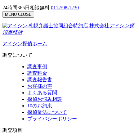
24時間365日相談無料
011-598-1230
MENU
CLOSE
札幌弁護士協同組合特約店
株式会社
アイシン探
偵事務所
アイシン探偵ホーム
調査について
調査事例
調査料金
調査報告書
お客様の声
よくある質問
探偵お悩み相談
10のお約束
探偵業法について
プライバシーポリシー
調査項目