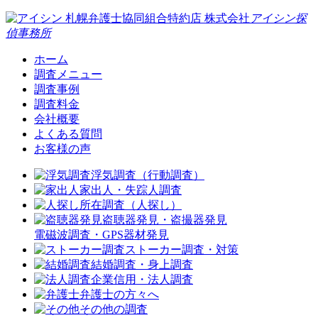
札幌弁護士協同組合特約店
株式会社
アイシン探
偵事務所
ホーム
調査メニュー
調査事例
調査料金
会社概要
よくある質問
お客様の声
浮気調査（行動調査）
家出人・失踪人調査
所在調査（人探し）
盗聴器発見・盗撮器発見
電磁波調査・GPS器材発見
ストーカー調査・対策
結婚調査・身上調査
企業信用・法人調査
弁護士の方々へ
その他の調査