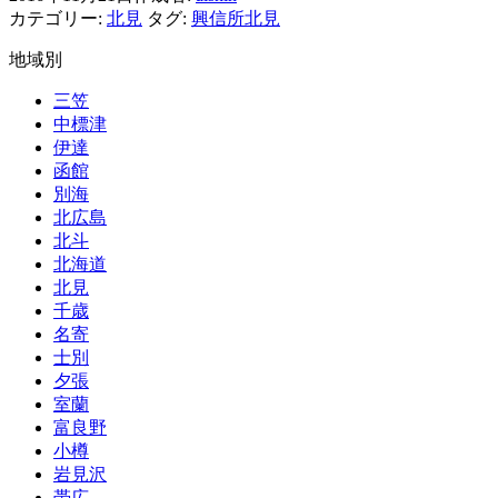
カテゴリー:
北見
タグ:
興信所北見
題
親
地域別
の
立
三笠
場
中標津
を
伊達
忘
函館
れ
別海
浮
北広島
気
北斗
北海道
北見
千歳
名寄
士別
夕張
室蘭
富良野
小樽
岩見沢
帯広