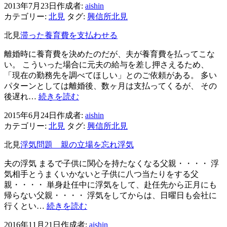
2013年7月23日
作成者:
aishin
所
カテゴリー:
北見
タグ:
興信所北見
北
見
北見
滞った養育費を支払わせる
市
浮
離婚時に養育費を決めたのだが、夫が養育費を払ってこな
気
い。 こういった場合に元夫の給与を差し押さえるため、
問
「現在の勤務先を調べてほしい」とのご依頼がある。 多い
題
パターンとしては離婚後、数ヶ月は支払ってくるが、 その
～
滞
後遅れ…
続きを読む
見
っ
過
2015年6月24日
作成者:
aishin
た
ご
カテゴリー:
北見
タグ:
興信所北見
養
す
育
北見
浮気問題 親の立場を忘れ浮気
リ
費
ス
を
夫の浮気 まるで子供に関心を持たなくなる父親・・・・ 浮
ク
支
気相手とうまくいかないと子供に八つ当たりをする父
払
親・・・・ 単身赴任中に浮気をして、赴任先から正月にも
わ
帰らない父親・・・・ 浮気をしてからは、日曜日も会社に
せ
浮
行くとい…
続きを読む
る
気
2016年11月21日
作成者:
aishin
問