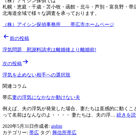
（株）アイシン探偵では
札幌・恵庭・千歳・苫小牧・函館・北斗・芦別・富良野・帯
北海道全域で様々な調査を承っております。
（株）アイシン探偵事務所 帯広市ホームページ
投
前の投稿
稿
浮気問題 慰謝料請求は離婚後より離婚前!
ナ
次の投稿
ビ
ゲ
浮気を止めない相手への選択肢
ー
関連コラム
シ
帯広
妻の浮気になかなか動けない夫
ョ
例えば、夫の浮気が発覚した場合、妻たちは直感的に動くこと
ン
って名前はなんなのよ・・・・ 妻たちは、夫の浮…
続きを読
2020年5月31日
作成者:
aishin
カテゴリー:
帯広
タグ:
興信所帯広