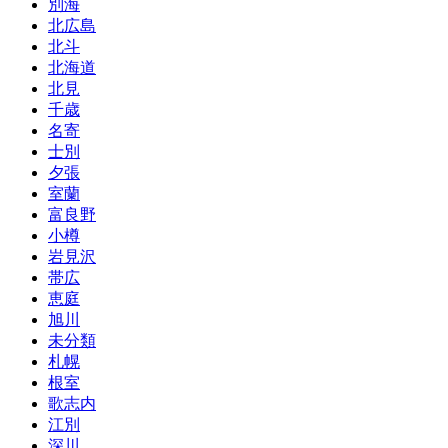
別海
北広島
北斗
北海道
北見
千歳
名寄
士別
夕張
室蘭
富良野
小樽
岩見沢
帯広
恵庭
旭川
未分類
札幌
根室
歌志内
江別
深川