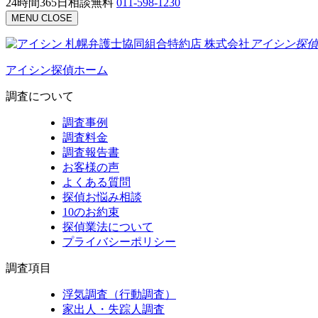
24時間365日相談無料
011-598-1230
MENU
CLOSE
札幌弁護士協同組合特約店
株式会社
アイシン探偵
アイシン探偵ホーム
調査について
調査事例
調査料金
調査報告書
お客様の声
よくある質問
探偵お悩み相談
10のお約束
探偵業法について
プライバシーポリシー
調査項目
浮気調査（行動調査）
家出人・失踪人調査