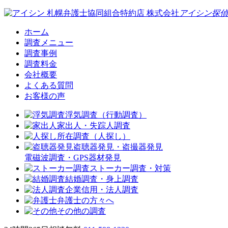
札幌弁護士協同組合特約店
株式会社
アイシン探偵
ホーム
調査メニュー
調査事例
調査料金
会社概要
よくある質問
お客様の声
浮気調査（行動調査）
家出人・失踪人調査
所在調査（人探し）
盗聴器発見・盗撮器発見
電磁波調査・GPS器材発見
ストーカー調査・対策
結婚調査・身上調査
企業信用・法人調査
弁護士の方々へ
その他の調査