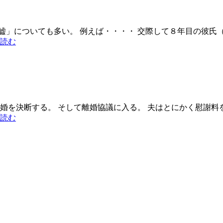
に
な
か
嘘」についても多い。 例えば・・・・ 交際して８年目の彼氏
な
交
読む
か
際
動
相
け
手
な
の
い
嘘
夫
離婚を決断する。 そして離婚協議に入る。 夫はとにかく慰謝料
浮
読む
気
で
離
婚、
慰
謝
料
も
養
育