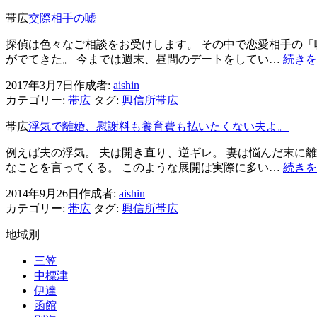
帯広
交際相手の嘘
探偵は色々なご相談をお受けします。 その中で恋愛相手の「
がでてきた。 今までは週末、昼間のデートをしてい…
続きを
2017年3月7日
作成者:
aishin
カテゴリー:
帯広
タグ:
興信所帯広
帯広
浮気で離婚、慰謝料も養育費も払いたくない夫よ。
例えば夫の浮気。 夫は開き直り、逆ギレ。 妻は悩んだ末に
なことを言ってくる。 このような展開は実際に多い…
続きを
2014年9月26日
作成者:
aishin
カテゴリー:
帯広
タグ:
興信所帯広
地域別
三笠
中標津
伊達
函館