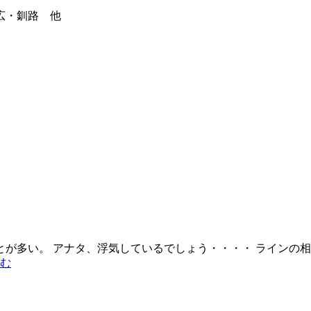
広・釧路 他
が多い。 アナタ、浮気しているでしょう・・・・ ラインの相手
妻
む
の
浮
気