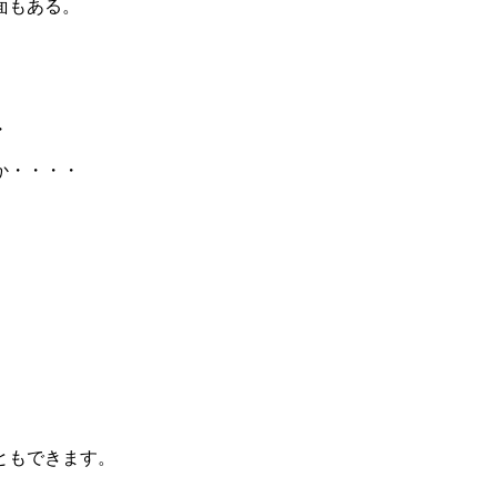
面もある。
・
か・・・・
ともできます。