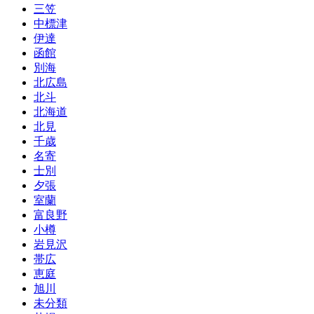
三笠
中標津
伊達
函館
別海
北広島
北斗
北海道
北見
千歳
名寄
士別
夕張
室蘭
富良野
小樽
岩見沢
帯広
恵庭
旭川
未分類