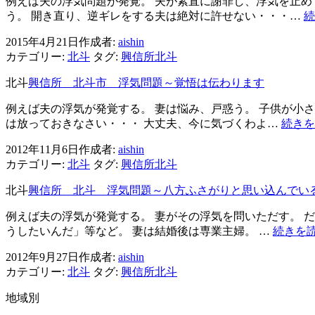
例えば夫の浮気問題が発覚。 夫が素直に謝罪し、浮気を止め
ン
う。 開き直り、逆ギレをする夫は絶対に許せない・・・…
続
2015年4月21日
作成者:
aishin
カテゴリー:
北斗
タグ:
興信所北斗
北斗
興信所 北斗市 浮気問題～覚悟は伝わります
例えば夫の浮気が発覚する。 妻は悩み、戸惑う。 子供が小
は放っておきなさい・・・ 大丈夫、今に気づくわよ…
続きを
2012年11月6日
作成者:
aishin
カテゴリー:
北斗
タグ:
興信所北斗
北斗
興信所 北斗 浮気問題～八方ふさがりと思い込んでい
例えば夫の浮気が発覚する。 妻がその浮気を問いただす。 
うしたいんだ」等など。 妻は結婚後は専業主婦。 …
続きを
2012年9月27日
作成者:
aishin
カテゴリー:
北斗
タグ:
興信所北斗
地域別