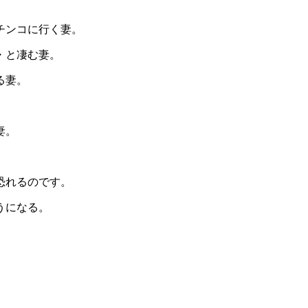
チンコに行く妻。
・と凄む妻。
る妻。
妻。
恐れるのです。
うになる。