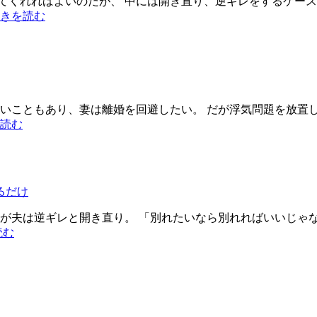
てくれればよいのだが、 中には開き直り、逆ギレをするケース
浮
きを読む
気
問
題
悩
み
抜
さいこともあり、妻は離婚を回避したい。 だが浮気問題を放置し
い
興
読む
て、
信
行
所
動
北
斗
るだけ
市
浮
だが夫は逆ギレと開き直り。 「別れたいなら別れればいいじゃな
気
興
読む
問
信
題
所
～
北
覚
斗
悟
浮
は