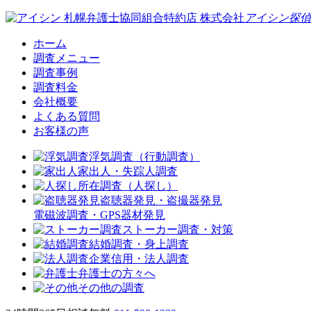
札幌弁護士協同組合特約店
株式会社
アイシン探偵
ホーム
調査メニュー
調査事例
調査料金
会社概要
よくある質問
お客様の声
浮気調査（行動調査）
家出人・失踪人調査
所在調査（人探し）
盗聴器発見・盗撮器発見
電磁波調査・GPS器材発見
ストーカー調査・対策
結婚調査・身上調査
企業信用・法人調査
弁護士の方々へ
その他の調査