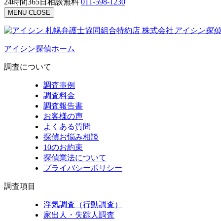
24時間365日相談無料
011-598-1230
MENU
CLOSE
札幌弁護士協同組合特約店
株式会社
アイシン探偵
アイシン探偵ホーム
調査について
調査事例
調査料金
調査報告書
お客様の声
よくある質問
探偵お悩み相談
10のお約束
探偵業法について
プライバシーポリシー
調査項目
浮気調査（行動調査）
家出人・失踪人調査