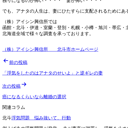
独りになるのが怖い・・・・ 妻が怖い・・・・
でも、アナタの人生は、妻にひたすらに支配されるためにあ
（株）アイシン興信所では
函館・北斗・伊達・室蘭・登別・札幌・小樽・旭川・帯広
北海道全域で様々な調査を承っております。
（株）アイシン興信所 北斗市ホームページ
投
前の投稿
稿
「浮気をしたのはアナタのせいよ」と逆ギレの妻
ナ
次の投稿
ビ
ゲ
癌になるくらいなら離婚の選択
ー
関連コラム
シ
北斗
浮気問題 悩み抜いて、行動
ョ