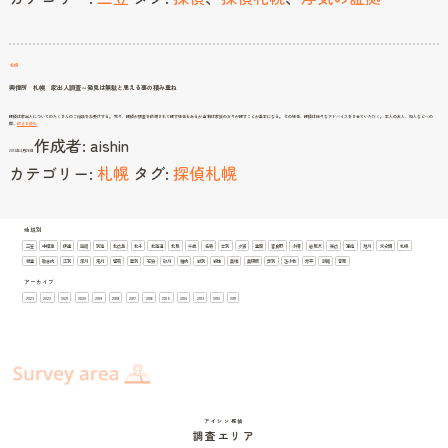
拠
札幌
興信所 札幌 家出人調査～発見は無駄と思える事の積み重ね
探偵は家出人についてのたくさんのご相談をお受けする。 我々、探偵が調査を依頼されて探す場合もあるが 当初は家族の方々が探すことが基本になる。 その場合、探偵は様々なアドバイスをさせていただく。 本人の友人、知人などへの
興
聞…
続きを読む
信
作成者:
aishin
所
札
2013年4月26日
幌
家
カテゴリー:
札幌
タグ:
探偵札幌
出
人
調
査
～
発
見
は
無
駄
地域別
と
思
三笠
中標津
伊達
函館
別海
北広島
北斗
北海道
北見
千歳
名寄
士別
夕張
室蘭
富良野
小樽
岩見沢
帯広
恵庭
旭川
未分類
札幌
え
る
根室
歌志内
江別
深川
滝川
留萌
登別
石狩
砂川
稚内
紋別
網走
美唄
美瑛町
芦別
苫小牧
赤平
釧路
音更
事
の
積
アーカイブ
み
重
ね
2023
2022
2021
2020
2019
2018
2017
2016
2015
2014
2013
2012
2011
アイシン探偵
調査エリア