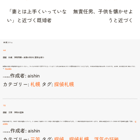
ナ
「妻とは上手くいっていな
無責任男、子供を懐かせよ
ビ
い」と近づく既婚者
うと近づく
ゲ
ー
シ
関連コラム
ョ
札幌
ン
探偵 札幌 浮気問題～未来の自分に責任を持つ
配偶者の浮気や離婚問題で悩まれている方へ。 アナタが今の辛さで投げやりになってしまうことは 未来の自分に対しての責任放棄をすることになります。 今の自分は過去の自分が作ったものです。 あの時、夫の浮気を見て見ぬふりをし
探
て…
続きを読む
偵
作成者:
aishin
札
幌
2013年1月14日
浮
気
カテゴリー:
札幌
タグ:
探偵札幌
問
題
～
未
来
の
自
分
に
責
任
三笠
を
持
つ
探偵 三笠 浮気の証拠
代表の高橋です。 今日は「浮気の証拠」について。 よく当社にご相談をいただく内容に 浮気の証拠についての質問があります。 ここ最近の裁判所の判決を見ていますと、 被告が事実否定をしている場合 やはり客観的な証拠 『写真、…
続
探
きを読む
偵
作成者:
aishin
三
笠
2011年8月23日
浮
気
カテゴリー:
三笠
タグ:
探偵
、
探偵札幌
、
浮気の証拠
の
証