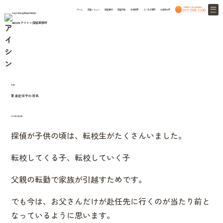
24時間365日相談無料
011-598-1230
ホーム
調査メニュー
調査事例
調査料金
会社概要
よくある質問
お客様の声
MENU
札幌弁護士協同組合特約店
アイシン探偵事務所
株式会社
column
HOME
北海道興信所のつれづれ話
北海道興信所のつれづれ話
札幌
単身赴任中の浮気
2021年8月31日
探偵が子供の頃は、転校生がたくさんいました。
転校してくる子、転校していく子
父親の転勤で家族が引越すためです。
でも今は、お父さんだけが赴任先に行くのが当たり前と
なっているように思います。