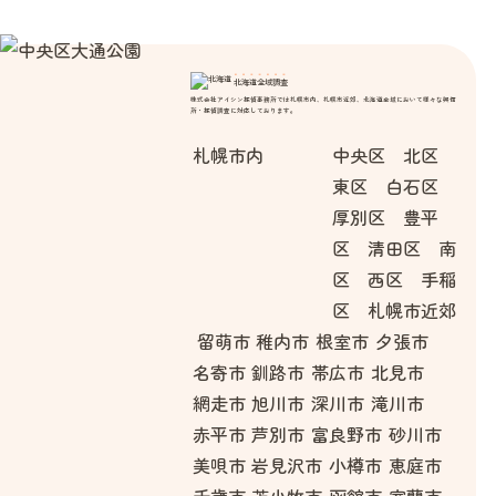
北海道全域調査
株式会社アイシン探偵事務所では札幌市内、札幌市近郊、北海道全域において様々な興信
所・探偵調査に対応しております。
札幌市内
中央区 北区
東区 白石区
厚別区 豊平
区 清田区 南
区 西区 手稲
区 札幌市近郊
留萌市
稚内市
根室市
夕張市
名寄市
釧路市
帯広市
北見市
網走市
旭川市
深川市
滝川市
赤平市
芦別市
富良野市
砂川市
美唄市
岩見沢市
小樽市
恵庭市
千歳市
苫小牧市
函館市
室蘭市