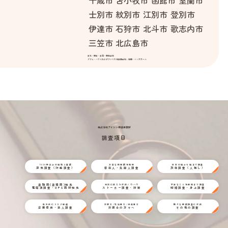
士別市
紋別市
江別市
登別市
伊達市
石狩市
北斗市
歌志内市
三笠市
北広島市
東北・関東・東海・関西全域
グアム・ハワイおよびアメリカ合衆国全域・韓国・シンガポール
株式会社アイシン探偵事務所
調査項目
1000件以上の経験と実績
万全な情報網を駆使
日本の端から端まで調査
浮気調査（行動調査）
家出人・失踪人調査
所在調査（人探し）
盗聴器(盗撮器)発見
状況に応じた対応ノウハウ
不安なことを細部まで調査
電磁波調査・GPS器材発見
ストーカー調査・対策
結婚調査・身上調査
取引前にリスク回避
弁護士/司法書士/行政書士
様々な探偵調査に対応
企業信用・法人調査
弁護士の方々へ
その他の調査