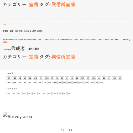
カテゴリー:
室蘭
タグ:
興信所室蘭
浮
気
問
題
～
価
値
観
を
ど
こ
室蘭
ま
で
容
興信所 室蘭 妻の浮気、夫はしばし怒りを封印!
認
で
き
る
か?
例えば妻の浮気が発覚する。 夫は怒り、勢いで離婚に突き進む。 ですが、ここで立ち止まってほしい。 怒りは冷静な判断ができなくなります。 離婚をするにしても取り決めることはたくさんあります。 親権・観護権・・・・ 面接交渉…
続
興
きを読む
信
作成者:
aishin
所
室
2013年1月16日
蘭
妻
カテゴリー:
室蘭
タグ:
興信所室蘭
の
浮
気、
夫
は
し
ば
し
怒
り
地域別
を
封
三笠
中標津
伊達
函館
別海
北広島
北斗
北海道
北見
千歳
名寄
士別
夕張
室蘭
富良野
小樽
岩見沢
帯広
恵庭
旭川
未分類
札幌
印!
根室
歌志内
江別
深川
滝川
留萌
登別
石狩
砂川
稚内
紋別
網走
美唄
美瑛町
芦別
苫小牧
赤平
釧路
音更
アーカイブ
2023
2022
2021
2020
2019
2018
2017
2016
2015
2014
2013
2012
2011
アイシン探偵