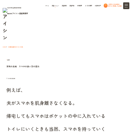
24時間365日相談無料
011-598-1230
ホーム
調査メニュー
調査事例
調査料金
会社概要
よくある質問
お客様の声
MENU
札幌弁護士協同組合特約店
アイシン探偵事務所
株式会社
column
北海道興信所のつれづれ話
北海道興信所のつれづれ話
HOME
室蘭
浮気の兆候 スマホの扱い方の変化
2022年2月13日
例えば、
夫がスマホを肌身離さなくなる。
帰宅してもスマホはポケットの中に入れている
トイレにいくときも当然、スマホを持っていく