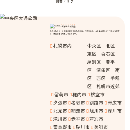
調査エリア
北海道全域調査
株式会社アイシン探偵事務所では札幌市内、札幌市近郊、北海道全域において様々な興信
所・探偵調査に対応しております。
札幌市内
中央区 北区
東区 白石区
厚別区 豊平
区 清田区 南
区 西区 手稲
区 札幌市近郊
留萌市
稚内市
根室市
夕張市
名寄市
釧路市
帯広市
北見市
網走市
旭川市
深川市
滝川市
赤平市
芦別市
富良野市
砂川市
美唄市