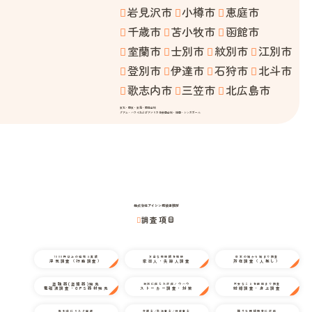
岩見沢市
小樽市
恵庭市
千歳市
苫小牧市
函館市
室蘭市
士別市
紋別市
江別市
登別市
伊達市
石狩市
北斗市
歌志内市
三笠市
北広島市
東北・関東・東海・関西全域
グアム・ハワイおよびアメリカ合衆国全域・韓国・シンガポール
株式会社アイシン探偵事務所
調査項目
1000件以上の経験と実績
万全な情報網を駆使
日本の端から端まで調査
浮気調査（行動調査）
家出人・失踪人調査
所在調査（人探し）
盗聴器(盗撮器)発見
状況に応じた対応ノウハウ
不安なことを細部まで調査
電磁波調査・GPS器材発見
ストーカー調査・対策
結婚調査・身上調査
取引前にリスク回避
弁護士/司法書士/行政書士
様々な探偵調査に対応