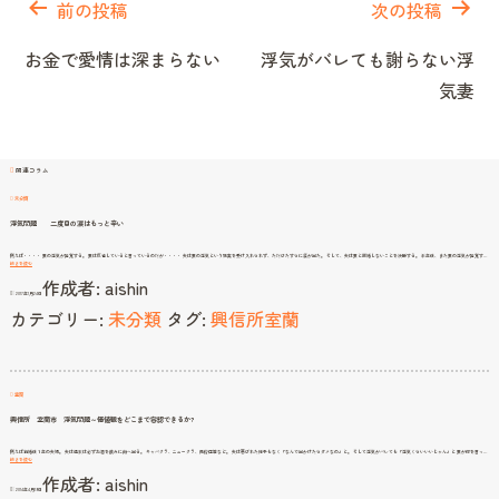
稿
前の投稿
次の投稿
ナ
お金で愛情は深まらない
浮気がバレても謝らない浮
ビ
気妻
ゲ
ー
シ
関連コラム
ョ
未分類
ン
浮気問題 二度目の涙はもっと辛い
例えば・・・・ 妻の浮気が発覚する。 妻は反省していると言っているのだが・・・・ 夫は妻の浮気という現実を受け入れられず、ただひたすらに涙が出た。 そして、夫は妻と離婚しないことを決断する。 半年後、また妻の浮気が発覚す…
浮
続きを読む
気
作成者:
aishin
問
題
2017年1月24日
二
度
カテゴリー:
未分類
タグ:
興信所室蘭
目
の
涙
は
も
っ
と
辛
い
室蘭
興信所 室蘭市 浮気問題～価値観をどこまで容認できるか?
例えば結婚後１年の夫婦。 夫は週末は必ずお酒を飲みに街へ出る。 キャバクラ、ニュークラ、風俗店等など。 夫は悪びれた様子もなく「なんで出かけたらダメなの」と。 そして浮気がバレても「浮気くらいいいじゃん」と 妻が何を言っ…
興
続きを読む
信
作成者:
aishin
所
室
2014年4月19日
蘭
市