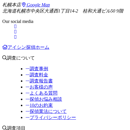
札幌本店
Google Map
北海道札幌市中央区大通西1丁目14-2 桂和大通ビル50 9階
Our social media
アイシン探偵ホーム
調査について
調査事例
調査料金
調査報告書
お客様の声
よくある質問
探偵お悩み相談
10のお約束
探偵業法について
プライバシーポリシー
調査項目