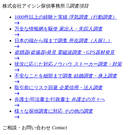
株式会社アイシン探偵事務所
調査項目
1000件以上の経験と実績
浮気調査（行動調査）
万全な情報網を駆使
家出人・失踪人調査
日本の端から端まで調査
所在調査（人探し）
盗聴器(盗撮器)発見
電磁波調査・GPS器材発見
状況に応じた対応ノウハウ
ストーカー調査・対策
不安なことを細部まで調査
結婚調査・身上調査
取引前にリスク回避
企業信用・法人調査
弁護士/司法書士/行政書士
弁護士の方々へ
様々な探偵調査に対応
その他の調査
ご相談・お問い合わせ
Contact