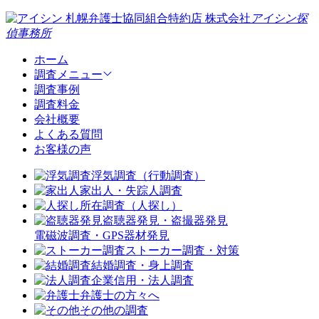
札幌弁護士協同組合特約店
株式会社
アイシン探
偵事務所
ホーム
調査メニュー
調査事例
調査料金
会社概要
よくある質問
お客様の声
浮気調査（行動調査）
家出人・失踪人調査
所在調査（人探し）
盗聴器発見・盗撮器発見
電磁波調査・GPS器材発見
ストーカー調査・対策
結婚調査・身上調査
企業信用・法人調査
弁護士の方々へ
その他の調査