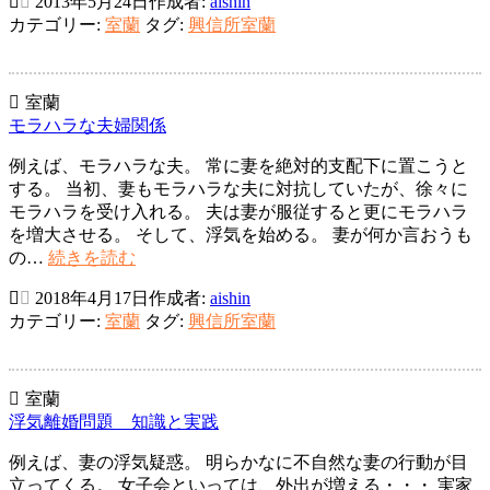
2013年5月24日
作成者:
aishin
所
カテゴリー:
室蘭
タグ:
興信所室蘭
室
蘭
市
浮
室蘭
気
モラハラな夫婦関係
問
例えば、モラハラな夫。 常に妻を絶対的支配下に置こうと
題
する。 当初、妻もモラハラな夫に対抗していたが、徐々に
～
モラハラを受け入れる。 夫は妻が服従すると更にモラハラ
権
を増大させる。 そして、浮気を始める。 妻が何か言おうも
利
モ
の…
続きを読む
だ
ラ
け
2018年4月17日
作成者:
aishin
ハ
を
カテゴリー:
室蘭
タグ:
興信所室蘭
ラ
主
な
張
夫
す
婦
る
室蘭
関
浮気離婚問題 知識と実践
係
例えば、妻の浮気疑惑。 明らかなに不自然な妻の行動が目
立ってくる。 女子会といっては、外出が増える・・・ 実家