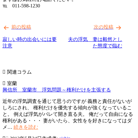
℡ 011-598-1230
投
前の投稿
次の投稿
稿
ナ
寂しい時の出会いには要
夫の浮気 妻は毅然とし
注意
た態度で臨む
ビ
ゲ
ー
関連コラム
シ
室蘭
ョ
興信所 室蘭市 浮気問題～権利だけを主張する
ン
近年の浮気調査を通じて思うのですが 義務と責任がないが
しろにされ、 権利だけを優先する傾向が強くなっているこ
と。 例えば浮気がバレて開き直る夫。 俺だって自由になる
権利がある・・・ 妻がいたら、女性をを好きになってはダ
興
メ…
続きを読む
信