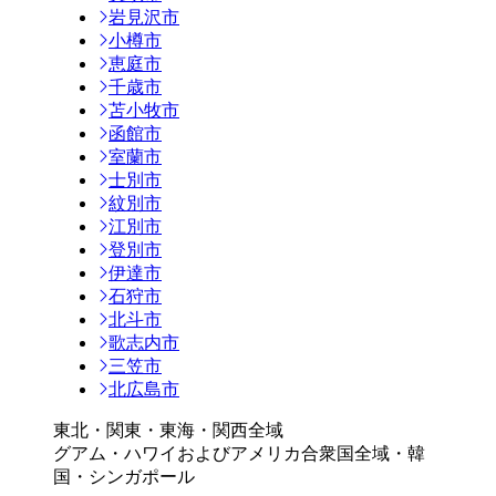
岩見沢市
小樽市
恵庭市
千歳市
苫小牧市
函館市
室蘭市
士別市
紋別市
江別市
登別市
伊達市
石狩市
北斗市
歌志内市
三笠市
北広島市
東北・関東・東海・関西全域
グアム・ハワイおよびアメリカ合衆国全域・韓
国・シンガポール