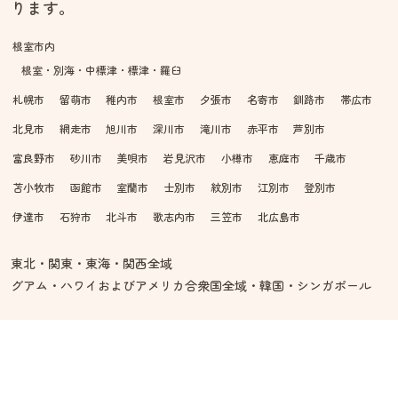
ります。
根室市内
根室・別海・中標津・標津・羅臼
札幌市
留萌市
稚内市
根室市
夕張市
名寄市
釧路市
帯広市
北見市
網走市
旭川市
深川市
滝川市
赤平市
芦別市
富良野市
砂川市
美唄市
岩見沢市
小樽市
恵庭市
千歳市
苫小牧市
函館市
室蘭市
士別市
紋別市
江別市
登別市
伊達市
石狩市
北斗市
歌志内市
三笠市
北広島市
東北・関東・東海・関西全域
グアム・ハワイおよびアメリカ合衆国全域・韓国・シンガポール