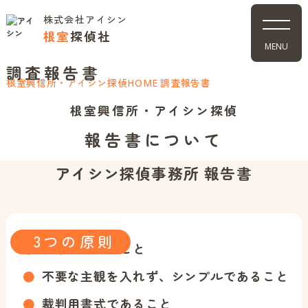
株式会社アイシン
根室
探偵社
Report
MENU
調査報告書
根室興信所・アイシン探偵
調査報告書
HOME
根室興信所・アイシン探偵
報告書について
アイシン探偵事務所 報告書
3つの原則
●
客観的であること
●
不要な主観を入れず、シンプルであること
●
裁判用書式であること