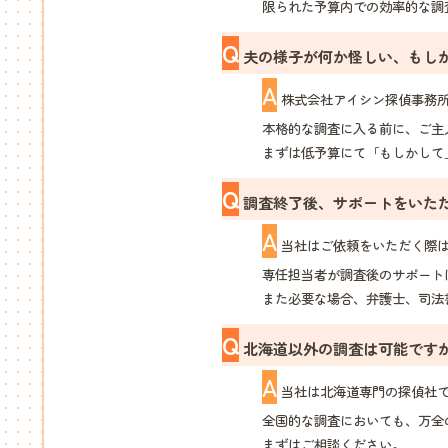
限られた予算内での効率的な調
Q
夫の様子が何か怪しい、もし
A
株式会社アイシン探偵事務所
本格的な調査に入る前に、ご主
まずは低予算にて「もしかして
Q
調査終了後、サポートをいた
A
当社はご依頼をいただく際は
専任担当者が調査後のサポート
また必要な場合、弁護士、司法
Q
北海道以外の調査は可能です
A
当社は北海道専門の探偵社で
全国的な調査においても、万全
まずはご相談ください。