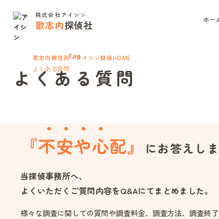
株式会社アイシン
ホー
歌志内
探偵社
Faq
歌志内興信所・アイシン探偵
HOME
よくある質問
よくある質問
『
不安や心
配』
にお答えし
当探偵事務所へ、
よくいただくご質問内容をQ&Aにてまとめました。
様々な調査に関しての質問や調査料金、調査方法、調査終了