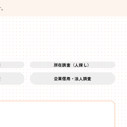
す。
査
所在調査（人探し）
査
企業信用・法人調査