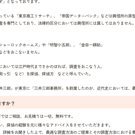
す」となっております。
っている「東京商工リサーチ」、「帝国データーバンク」などは興信所の原
査を専門としており、法律的区分においては興信所には属してはおりません
シャーロックホームズ」や「明智小五郎」、「金田一耕助」
などをおこないません。
においては江戸時代までさかのぼれば、調査をおこなう人、
岡っ引 など）を探偵、探偵方 などと呼んでいた。
井三郎」が東京に「三井三郎事務所」を創業したのが、近代史においては、
ますか？
ではご相談、お見積りは一切、無料です。
い、探偵の経験を元に様々なアドバイスをさせていただきます。
、詳細をお聞きした上で、最適な調査方法のご提案とその調査方法における