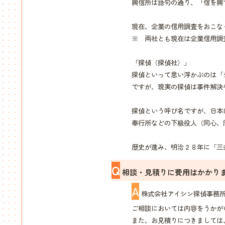
興信所は語句の通り、「信を興
現在、企業の信用調査をおこな
※ 両社とも現在は企業信用調
「探偵（探偵社）」
探偵といって思い浮かぶのは「
ですが、現実の探偵は事件解決
探偵という呼び名ですが、日本
奉行所などの下級役人（同心、
歴史が進み、明治２８年に「三
Q
相談・見積りに費用はかかり
A
株式会社アイシン探偵事務所
ご相談においては内容をうかが
また、お見積りにつきましては