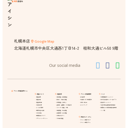
富良野
探偵社
札幌本店
Google Map
北海道札幌市中央区大通西1丁目14-2 桂和大通ビル50 9階
Our social media
アイシン探偵富良野ホーム
調査について
調査項目
アイシン探偵事務所
リンク
調査事例
浮気調査（行動調査）
会社概要
北海道警察ホームページ
調査料金
家出人・失踪人調査
札幌店へのご来店案内
日本司法支援センター法テラス
調査報告書
所在調査（人探し）
お問い合わせ
裁判所ホームページ
お客様の声
盗聴器・盗撮器・GPS器発見
サイトマップ
札幌弁護士協同組合特約店会
よくある質問
ストーカー調査・対策
配偶者からの暴力被害支援情報
探偵お悩み相談
結婚調査・身上調査
リンク集
10のお約束
企業信用・法人調査
探偵業法について
弁護士の方々へ
探偵ブログ・コラム
プライバシーポリシー
その他の調査
アイシン探偵ブログ
アイシン探偵コラム