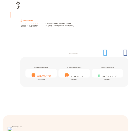
24時間年中無休
富良野および北海道全域で調査を承っております。
ご相談
・
お見積無料
どんな些細なことでもお気軽にお問い合わせください。
Our social media
お電話でのお問い合わせ
メールでのお問い合わせ
LINEでのお問い合わせ
011-598-1230
メールフォーム
LINEでメッセージ
9:00-24:00受付
24時間受付
24時間受付
株式会社アイシン