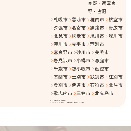
良野・南富良
野・占冠
札幌市
留萌市
稚内市
根室市
夕張市
名寄市
釧路市
帯広市
北見市
網走市
旭川市
深川市
滝川市
赤平市
芦別市
富良野市
砂川市
美唄市
岩見沢市
小樽市
恵庭市
千歳市
苫小牧市
函館市
室蘭市
士別市
紋別市
江別市
登別市
伊達市
石狩市
北斗市
歌志内市
三笠市
北広島市
東北・関東・東海・関西全域
グアム・ハワイおよびアメリカ合衆国全域・韓国・シンガポール