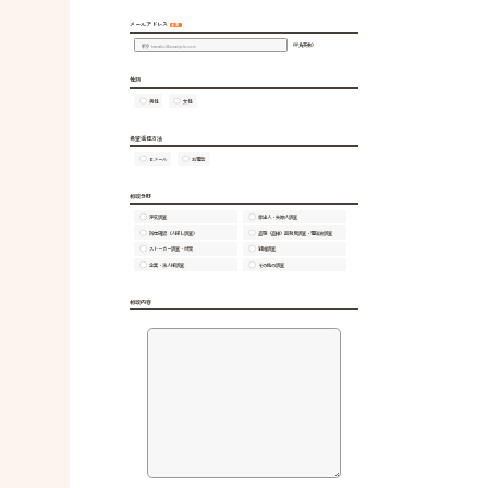
メールアドレス
必須
（半角英数）
性別
男性
女性
希望返信方法
Ｅメール
お電話
相談分野
浮気調査
家出人・失踪人調査
所在確認（人探し調査）
盗聴（盗撮）器発見調査・電磁波調査
ストーカー調査・対策
結婚調査
企業・法人様調査
その他の調査
相談内容