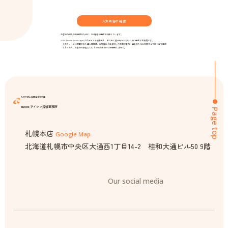
お客様の個人情報保護のために、SSL暗号化通信を利用しています。
※SSL(Secure Socket Layer)とはデータを暗号化し、第三者に読み取られないように保護する技術です。
このフォームに記載された個人情報は、お客様にご希望頂いた情報は案内・連絡のために利用させて頂く事を目的
としており、お客様の承諾なしに その他の目的では使用致しません。
札幌弁護士協同組合特約店
アイシン探偵事務所
株式会社
Page top
札幌本店
Google Map
北海道札幌市中央区大通西1丁目14-2 桂和大通ビル50 9階
Our social media