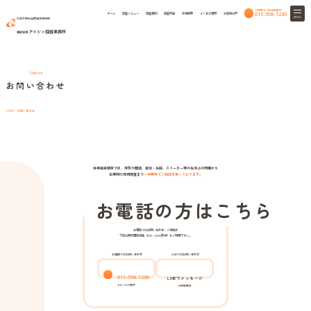
24時間365日相談無料
011-598-1230
ホーム
調査メニュー
調査事例
調査料金
会社概要
よくある質問
お客様の声
MENU
札幌弁護士協同組合特約店
アイシン探偵事務所
株式会社
Contact
お問い合わせ
お問い合わせ
HOME
当探偵事務所では、浮気や離婚、家出・失踪、ストーカー等の生活上の問題から
企業間の信用調査まで
一切無料でご相談を承っております。
お電話の方はこちら
お電話でのお問い合わせ・ご相談は
下記の無料電話相談（9:00～24:00受付）をご利用下さい。
お電話でのお問い合わせ
LINEでのお問い合わせ
011-598-1230
LINEでメッセージ
9:00-24:00受付
24時間受付