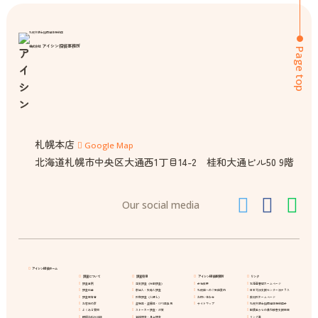
札幌弁護士協同組合特約店
アイシン探偵事務所
株式会社
Page top
札幌本店
Google Map
北海道札幌市中央区大通西1丁目14-2 桂和大通ビル50 9階
Our social media
アイシン探偵ホーム
調査について
調査項目
アイシン探偵事務所
リンク
調査事例
浮気調査（行動調査）
会社概要
北海道警察ホームページ
調査料金
家出人・失踪人調査
札幌店へのご来店案内
日本司法支援センター法テラス
調査報告書
所在調査（人探し）
お問い合わせ
裁判所ホームページ
お客様の声
盗聴器・盗撮器・GPS器発見
サイトマップ
札幌弁護士協同組合特約店会
よくある質問
ストーカー調査・対策
配偶者からの暴力被害支援情報
探偵お悩み相談
結婚調査・身上調査
リンク集