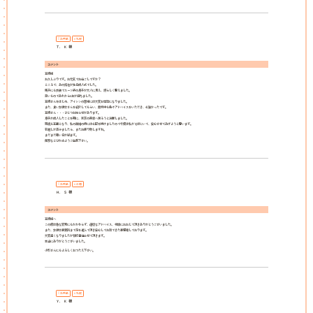
お手紙
札幌
Ｔ．Ｋ 様
コメント
高橋様
お久しぶりです。お元気でお過ごしですか？
ところで、あの拓也が先日成人式でした。
馬子にも衣装でスーツ姿の息子が大人に見え、誇らしく思えました。
早いものであれから6年が経ちました。
高橋さんをはじめ、アイシンの皆様には大変お世話になりました。
また、良い弁護士さんを紹介してもらい、裁判中も色々アドバイスをいただき、心強かったです。
高橋さん・・・ひとつお知らせがあります。
息子が成人したことを期に、東京の実家へ戻ろうと決断しました。
両親も高齢となり、私の離婚の時には心配を掛けましたので今度は私がそばにいて、安心させてあげようと思います。
引越しが済みましたら、またお便り致しますね。
まだまだ寒い日が続ます。
風邪などひかぬようご自愛下さい。
お手紙
小樽
Ｈ．Ｓ 様
コメント
高橋様へ
この度は急な変更にもかかわらず、適切なアドバイス、相談におおじて頂きありがとうございました。
また、弁護士事務所まで足を運んで頂き安心してお話できた事感謝しております。
大変遅くなりましたが領収書送らせて頂きます。
本当にありがとうございました。
小形さんにもよろしくおつたえ下さい。
お手紙
札幌
Ｙ．Ｋ 様