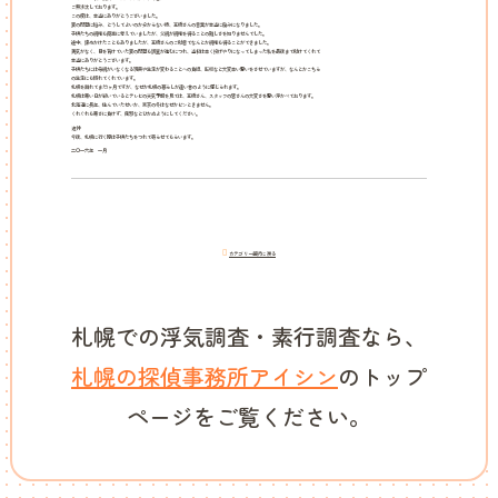
ご無沙汰しております。
この度は、本当にありがとうございました。
妻の問題に悩み、どうしてよいのか分からない時、高橋さんの言葉が本当に励みになりました。
子供たちの親権も簡単に考えていましたが、父親が親権を得ることの難しさを知りませんでした。
途中、諦めかけたこともありましたが、高橋さんのご助言でなんとか親権も得ることができました。
勇気がなく、目を背けていた妻の問題も調査が進むにつれ、当初は辛く投げやりになってしまった私を最後まで助けてくれて
本当にありがとうございます。
子供たちには母親がいなくなる現実や生活が変わることへの負担、転校など大変辛い思いをさせていますが、なんとかこちら
の生活にも慣れてくれています。
札幌を離れてまだ1ヶ月ですが、なぜか札幌の暮らしが遠い昔のように感じられます。
札幌は寒い日が続いているとテレビの天気予報を見ては、高橋さん、スタッフの皆さんの大変さを思い浮かべております。
北海道に長年、住んでいたせいか、東京の冬はなぜかピンときません。
くれぐれも寒さに負けず、風邪などひかぬようにしてください。
追伸
今後、札幌に行く際は子供たちをつれて寄らせてもらいます。
二〇一六年 一月
カテゴリー選択に戻る
札幌での浮気調査・素行調査なら、
札幌の探偵事務所アイシン
のトップ
ページをご覧ください。