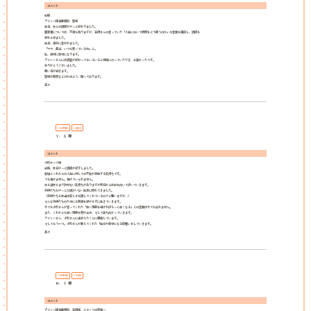
コメント
前略
アイシン探偵事務所 皆様
先日、夫との調停がやっと終わりました。
養育費については、不満も残りますが、高橋さんの言っていた「人生において時間をどう使うのか」の言葉を理解し、調停を
終わらせました。
先日、息子に言われました。
「ママ、最近、いつも笑っているね」と。
私、絶対に幸せになります。
アイシンさんには調査が終わってもいろいろと相談にのっていただき、心強かったです。
ありがとうございました。
寒い日が続きます。
皆様が風邪などひかぬよう、願っております。
草々
お手紙
旭川
Ｙ．Ｓ 様
コメント
小形チーフ様
前略、本日やっと調停が終了しました。
安堵とこれからの人生に対しての不安が混在する気持ちです。
でも負けません。負けていられません。
夫も彼女もまだ許せない気持ちがありますが明日からは前を向いて歩いていきます。
子供たちもやっと父親がいない生活に慣れてきました。
（子供たちも本当は寂しさを隠してくれているのだと思いますが…）
そんな子供たちのためにも笑顔を絶やさずに生きていきます。
今でも小形さんが言ってくれた「辛い現実を逃げればもっと辛くなる」との言葉は今でも忘れません。
また、これからも辛い現実を受け止め、そして立ち向かっていきます。
アイシンさん、小形さんに出会えたことに感謝しています。
そしてもう一つ。小形さんが教えてくれた「自分が幸せになる復讐」をしていきます。
草々
お手紙
札幌
Ｍ．Ｙ 様
コメント
アイシン探偵事務所 高橋様、スタッフの皆様へ