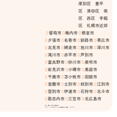
厚別区 豊平
区 清田区 南
区 西区 手稲
区 札幌市近郊
留萌市
稚内市
根室市
夕張市
名寄市
釧路市
帯広市
北見市
網走市
旭川市
深川市
滝川市
赤平市
芦別市
富良野市
砂川市
美唄市
岩見沢市
小樽市
恵庭市
千歳市
苫小牧市
函館市
室蘭市
士別市
紋別市
江別市
登別市
伊達市
石狩市
北斗市
歌志内市
三笠市
北広島市
東北・関東・東海・関西全域
グアム・ハワイおよびアメリカ合衆国全域・韓国・シンガポール