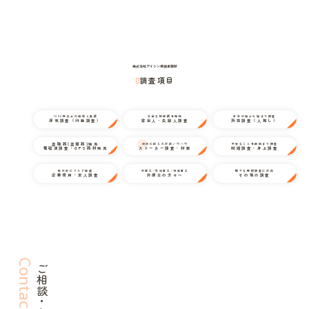
株式会社アイシン探偵事務所
調査項目
1000件以上の経験と実績
万全な情報網を駆使
日本の端から端まで調査
浮気調査（行動調査）
家出人・失踪人調査
所在調査（人探し）
盗聴器(盗撮器)発見
状況に応じた対応ノウハウ
不安なことを細部まで調査
電磁波調査・GPS器材発見
ストーカー調査・対策
結婚調査・身上調査
取引前にリスク回避
弁護士/司法書士/行政書士
様々な探偵調査に対応
企業信用・法人調査
弁護士の方々へ
その他の調査
Contact