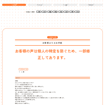
お手紙
メール
LINE
口コミ
地域から選択
札幌
旭川
函館
釧路
帯広
滝川
小樽
北見
お客様からの声
お客様からの
お手紙
お客様の声は個人の特定を防ぐため、一部修
正しております。
お手紙
札幌
Ｔ．Ｋ 様
コメント
高橋様
お久しぶりです。お元気でお過ごしですか？
ところで、あの拓也が先日成人式でした。
馬子にも衣装でスーツ姿の息子が大人に見え、誇らしく思えました。
早いものであれから6年が経ちました。
高橋さんをはじめ、アイシンの皆様には大変お世話になりました。
また、良い弁護士さんを紹介してもらい、裁判中も色々アドバイスをいただき、心強かったです。
高橋さん・・・ひとつお知らせがあります。
息子が成人したことを期に、東京の実家へ戻ろうと決断しました。
両親も高齢となり、私の離婚の時には心配を掛けましたので今度は私がそばにいて、安心させてあげようと思います。
引越しが済みましたら、またお便り致しますね。
まだまだ寒い日が続ます。
風邪などひかぬようご自愛下さい。