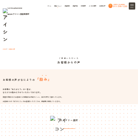
24時間365日相談無料
011-598-1230
ホーム
調査メニュー
調査事例
調査料金
会社概要
よくある質問
お客様の声
MENU
札幌弁護士協同組合特約店
アイシン探偵事務所
株式会社
Voice
お客様の声
お客様の声
HOME
ご依頼いただいた
お客様からの声
『
励み
』
お客様の声がなによりの
お客様の「ありがとう」の一言が、
なによりの励みにさせていただいております。
調査を依頼されたお客様からの感謝のお手紙やメール、喜びの声をご紹介いたします。
お客様からの「ありがとう」のお言葉をいただくため、探偵業に精進していきます。
カテゴリー選択