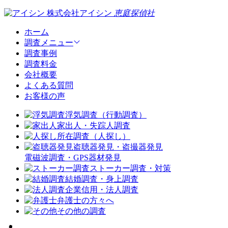
株式会社アイシン
恵庭
探偵社
ホーム
調査メニュー
調査事例
調査料金
会社概要
よくある質問
お客様の声
浮気調査（行動調査）
家出人・失踪人調査
所在調査（人探し）
盗聴器発見・盗撮器発見
電磁波調査・GPS器材発見
ストーカー調査・対策
結婚調査・身上調査
企業信用・法人調査
弁護士の方々へ
その他の調査