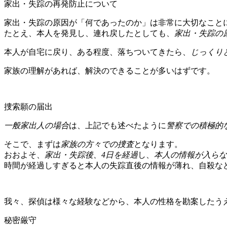
家出・失踪の再発防止について
家出・失踪の原因が「何であったのか」は非常に大切なこと
たとえ、本人を発見し、連れ戻したとしても、
家出・失踪の
本人が自宅に戻り、ある程度、落ちついてきたら、
じっくり
家族の理解があれば、解決のできることが多いはずです。
捜索願の届出
一般家出人の場合
は、上記でも述べたように
警察での積極的
そこで、まずは
家族の方々での捜査
となります。
おおよそ、
家出・失踪後、4日を経過
し、
本人の情報が入らな
時間が経過しすぎると本人の失踪直後の情報が薄れ、自殺な
我々、探偵は様々な経験などから、本人の性格を勘案したう
秘密厳守