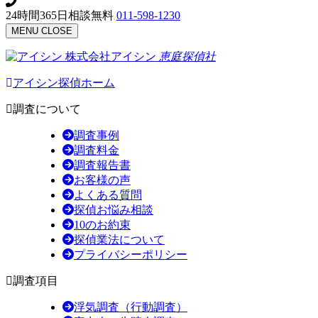
24時間365日相談無料
011-598-1230
MENU
CLOSE
株式会社アイシン
恵庭
探偵社
アイシン探偵ホーム
調査について
調査事例
調査料金
調査報告書
お客様の声
よくある質問
探偵お悩み相談
10のお約束
探偵業法について
プライバシーポリシー
調査項目
浮気調査（行動調査）