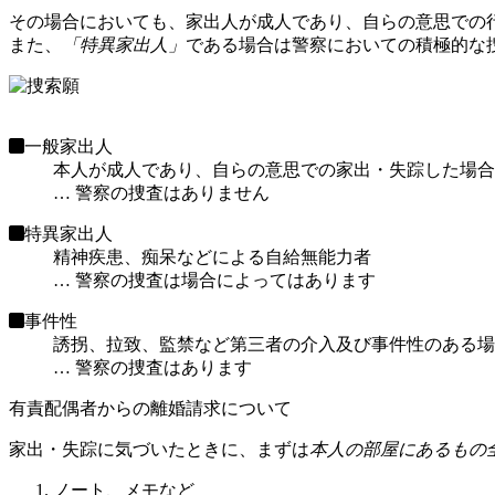
その場合においても、家出人が成人であり、自らの意思での
また、
「特異家出人」
である場合は警察においての積極的な
一般家出人
本人が成人であり、自らの意思での家出・失踪した場合
… 警察の捜査はありません
特異家出人
精神疾患、痴呆などによる自給無能力者
… 警察の捜査は場合によってはあります
事件性
誘拐、拉致、監禁など第三者の介入及び事件性のある場
… 警察の捜査はあります
有責配偶者からの離婚請求について
家出・失踪に気づいたときに、まずは
本人の部屋にあるもの
ノート、メモなど