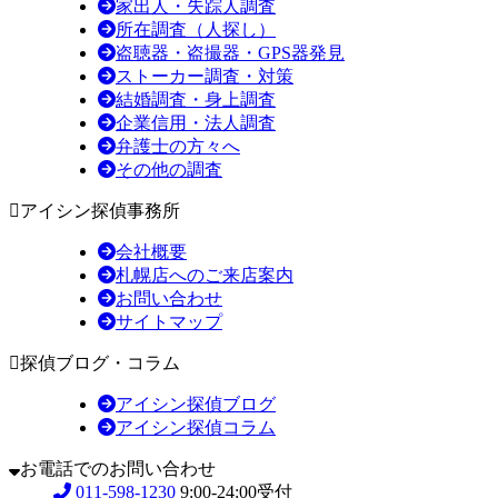
家出人・失踪人調査
所在調査（人探し）
盗聴器・盗撮器・GPS器発見
ストーカー調査・対策
結婚調査・身上調査
企業信用・法人調査
弁護士の方々へ
その他の調査
アイシン探偵事務所
会社概要
札幌店へのご来店案内
お問い合わせ
サイトマップ
探偵ブログ・コラム
アイシン探偵ブログ
アイシン探偵コラム
お電話でのお問い合わせ
011-598-1230
9:00-24:00受付