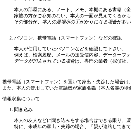
本人の部屋にある、ノート、メモ、本棚にある書籍（全
家族の方がご存知のない、本人の一面が見えてくるかも
その部分が、
本人の居場所の手がかりになる場合
が多い
パソコン、携帯電話（スマートフォン）などの確認
本人が使用していたパソコンなどを確認して下さい。
例えば、検索履歴、メールの送受信内容、データーフォ
データが消去されている場合
は、専門の業者（探偵社、
携帯電話（スマートフォン）を置いて家出・失踪した場合は
また、本人の使用していた電話機が家族名義（本人名義の場
情報収集について
聞き込み
本人の友人などに聞き込みをする場合はできる限り、
直
特に、未成年の家出・失踪の場合、「親が連絡してきて