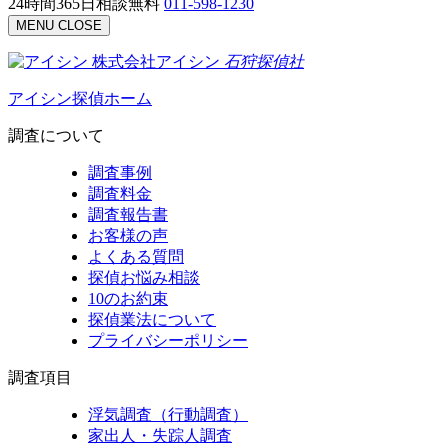
24時間365日相談無料
011-598-1230
MENU
CLOSE
株式会社アイシン
石狩
探偵社
アイシン探偵ホーム
調査について
調査事例
調査料金
調査報告書
お客様の声
よくある質問
探偵お悩み相談
10のお約束
探偵業法について
プライバシーポリシー
調査項目
浮気調査（行動調査）
家出人・失踪人調査