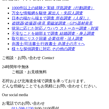
1000件以上の経験と実績
浮気調査（行動調査）
万全な情報網を駆使
家出人・失踪人調査
日本の端から端まで調査
所在調査（人探し）
盗聴器(盗撮器)発見
電磁波調査・GPS器材発見
状況に応じた対応ノウハウ
ストーカー調査・対策
不安なことを細部まで調査
結婚調査・身上調査
取引前にリスク回避
企業信用・法人調査
弁護士/司法書士/行政書士
弁護士の方々へ
様々な探偵調査に対応
その他の調査
ご相談・お問い合わせ
Contact
24時間年中無休
ご相談
・
お見積無料
石狩および北海道全域で調査を承っております。
どんな些細なことでもお気軽にお問い合わせください。
Our social media
お電話でのお問い合わせ
011-598-1230
9:00-24:00受付