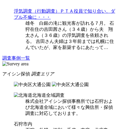
浮気調査（行動調査）
ＰＴＡ役員で知り合い、ダ
ブル不倫に・・・
雄冬 白銀の滝に観光客が訪れる７月。 石
狩在住の吉田茜さん（３４歳）から夫 翔
太さん（３６歳）の浮気調査を依頼され
る。 吉田さん夫婦は３年前までは札幌に住
んでいたが、家を新築するにあたって…
調査事例一覧
アイシン探偵
調査エリア
北海道全域調査
株式会社アイシン探偵事務所では石狩およ
び北海道全域において様々な興信所・探偵
調査に対応しております。
石狩市内