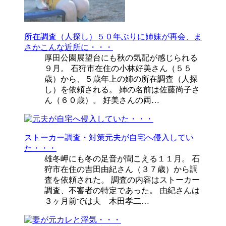
所在調査（人探し）
５０年ぶりに姉妹が再会、ま
さかこんな近所に・・・
厚田公園展望台にも秋の気配が感じられる
９月。 石狩市在住の小林好美さん（５５
歳）から、５歳年上の姉の所在調査（人探
し）を依頼される。 姉の名前は佐藤尚子さ
ん（６０歳）。 好美さんの両…
ストーカー調査・対策
元夫が自宅へ侵入してい
た・・・
雄冬岬にも冬の足音が聞こえる１１月。 石
狩市在住の吉田由紀さん（３７歳）から調
査を依頼された。 調査の内容はストーカー
調査、不審者の特定であった。 由紀さんは
３ヶ月前では夫 木田孝二…