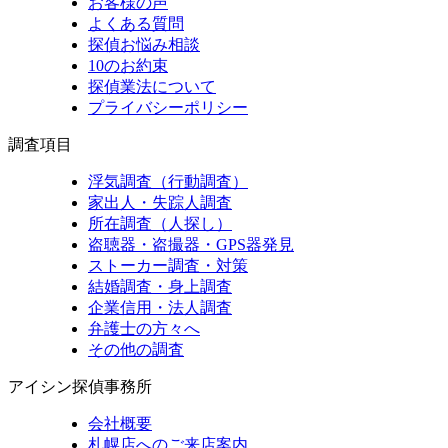
お客様の声
よくある質問
探偵お悩み相談
10のお約束
探偵業法について
プライバシーポリシー
調査項目
浮気調査（行動調査）
家出人・失踪人調査
所在調査（人探し）
盗聴器・盗撮器・GPS器発見
ストーカー調査・対策
結婚調査・身上調査
企業信用・法人調査
弁護士の方々へ
その他の調査
アイシン探偵事務所
会社概要
札幌店へのご来店案内