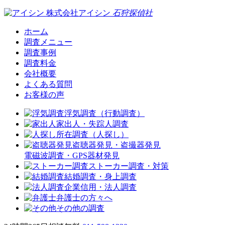
株式会社アイシン
石狩
探偵社
ホーム
調査メニュー
調査事例
調査料金
会社概要
よくある質問
お客様の声
浮気調査（行動調査）
家出人・失踪人調査
所在調査（人探し）
盗聴器発見・盗撮器発見
電磁波調査・GPS器材発見
ストーカー調査・対策
結婚調査・身上調査
企業信用・法人調査
弁護士の方々へ
その他の調査