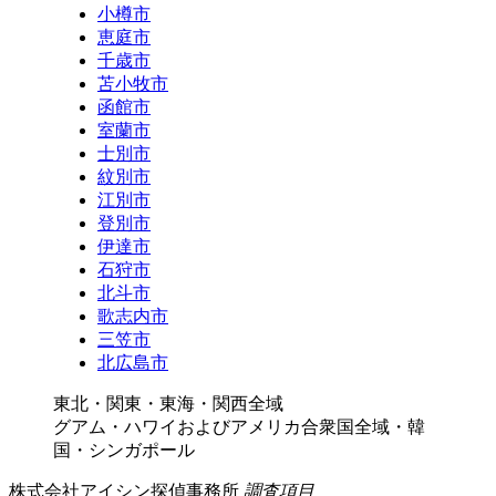
小樽市
恵庭市
千歳市
苫小牧市
函館市
室蘭市
士別市
紋別市
江別市
登別市
伊達市
石狩市
北斗市
歌志内市
三笠市
北広島市
東北・関東・東海・関西全域
グアム・ハワイおよびアメリカ合衆国全域・韓
国・シンガポール
株式会社アイシン探偵事務所
調査項目