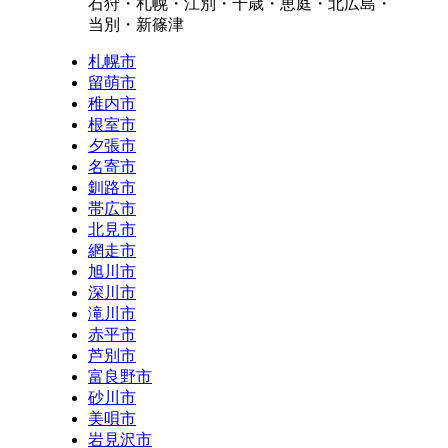
石狩・札幌・江別・千歳・恵庭・北広島・
当別・新篠津
札幌市
留萌市
稚内市
根室市
夕張市
名寄市
釧路市
帯広市
北見市
網走市
旭川市
深川市
滝川市
赤平市
芦別市
富良野市
砂川市
美唄市
岩見沢市