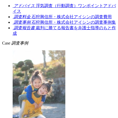
アドバイス
浮気調査（行動調査）ワンポイントアドバ
イス
調査料金
石狩興信所・株式会社アイシンの調査費用
調査事例
石狩興信所・株式会社アイシンの調査事例集
調査報告書
裁判に勝てる報告書を弁護士指導のもと作
成
Case
調査事例