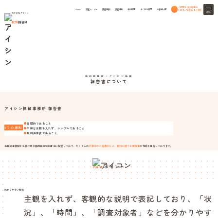
24時間365日相談無料
011-598-1230
ホーム
調査メニュー
調査事例
調査料金
会社概要
よくある質問
お客様の声
MENU
株式会社アイシン
紋別
探偵社
Report
紋別興信所・アイシン探偵
HOME
調査報告書
調査報告書
紋別興信所・アイシン探偵
報告書について
アイシン探偵事務所 報告書
●
客観的であること
3つの原則
●
不要な主観を入れず、シンプルであること
●
裁判用書式であること
当探偵事務所は札幌弁護士協同組合特約店会に加盟しており、たくさんの
弁護士のご指導のもと、裁判に勝てる報告書
の作成を目指しております。
ポイント
Point
わかりやすい形式
主観を入れず、客観的な説明で表記しており、「状
況」、「時間」、「調査対象者」などを分かりやす