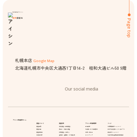
株式会社アイシン
紋別
探偵社
Page top
札幌本店
Google Map
北海道札幌市中央区大通西1丁目14-2 桂和大通ビル50 9階
Our social media
アイシン探偵紋別ホーム
調査について
調査項目
アイシン探偵事務所
リンク
調査事例
浮気調査（行動調査）
会社概要
北海道警察ホームページ
調査料金
家出人・失踪人調査
札幌店へのご来店案内
日本司法支援センター法テラス
調査報告書
所在調査（人探し）
お問い合わせ
裁判所ホームページ
お客様の声
盗聴器・盗撮器・GPS器発見
サイトマップ
札幌弁護士協同組合特約店会