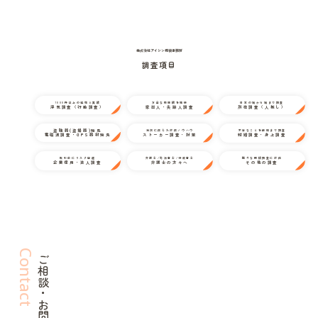
株式会社アイシン探偵事務所
調査項目
1000件以上の経験と実績
万全な情報網を駆使
日本の端から端まで調査
浮気調査（行動調査）
家出人・失踪人調査
所在調査（人探し）
盗聴器(盗撮器)発見
状況に応じた対応ノウハウ
不安なことを細部まで調査
電磁波調査・GPS器材発見
ストーカー調査・対策
結婚調査・身上調査
取引前にリスク回避
弁護士/司法書士/行政書士
様々な探偵調査に対応
企業信用・法人調査
弁護士の方々へ
その他の調査
Contact
ご相談・お問い合わせ