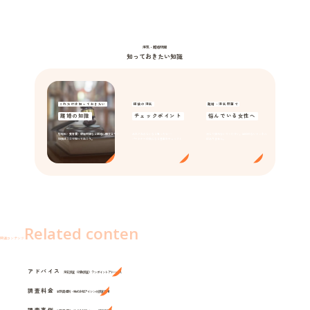
浮気・離婚問題
知っておきたい知識
これだけは知っておきたい
探偵の浮気
離婚・浮気問題で
離婚の知識
チェックポイント
悩んでいる女性へ
慰謝料・養育費・親権問題など離婚に関するマメ
あれ？おかしいなと思ったら･･･
決して諦めないでください。出口のないトンネル
知識はここで知っておこう。
パートナーの気になる言動をチェック！
はありません。
Related conten
関連コンテンツ
アドバイス
浮気調査（行動調査）ワンポイントアドバイス
調査料金
紋別興信所・株式会社アイシンの調査費用
調査事例