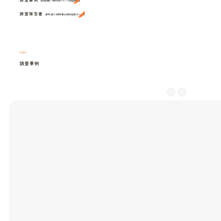
紋別興信所・株式会社アイシンの調査事例集
調査報告書
裁判に勝てる報告書を弁護士指導のもと作成
Case
調査事例