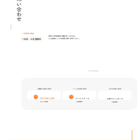
24時間年中無休
紋別および北海道全域で調査を承っております。
ご相談
・
お見積無料
どんな些細なことでもお気軽にお問い合わせください。
Our social media
お電話でのお問い合わせ
メールでのお問い合わせ
LINEでのお問い合わせ
011-598-1230
メールフォーム
LINEでメッセージ
9:00-24:00受付
24時間受付
24時間受付