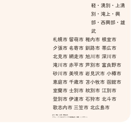
軽・湧別・上湧
別・滝上・興
部・西興部・雄
武
札幌市
留萌市
稚内市
根室市
夕張市
名寄市
釧路市
帯広市
北見市
網走市
旭川市
深川市
滝川市
赤平市
芦別市
富良野市
砂川市
美唄市
岩見沢市
小樽市
恵庭市
千歳市
苫小牧市
函館市
室蘭市
士別市
紋別市
江別市
登別市
伊達市
石狩市
北斗市
歌志内市
三笠市
北広島市
東北・関東・東海・関西全域
グアム・ハワイおよびアメリカ合衆国全域・韓国・シンガポール