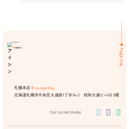
株式会社アイシン
小樽
探偵社
Page top
札幌本店
Google Map
北海道札幌市中央区大通西1丁目14-2 桂和大通ビル50 9階
Our social media