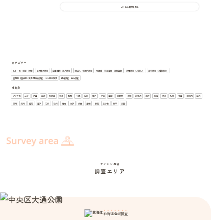
よくある質問を見る
カテゴリー
ストーカー調査・対策
その他の調査
企業信用・法人調査
家出人・失踪人調査
弁護士・司法書士・行政書士
所在調査（人探し）
浮気調査（行動調査）
盗聴器（盗撮器）発見 電磁波調査・GPS器材発見
結婚調査・身上調査
地域別
アメリカ
三笠
伊達
函館
北広島
北斗
北見
千歳
名寄
士別
夕張
室蘭
富良野
小樽
岩見沢
帯広
恵庭
旭川
札幌
根室
歌志内
江別
深川
滝川
留萌
登別
石狩
砂川
稚内
紋別
網走
美唄
芦別
苫小牧
赤平
釧路
アイシン探偵
調査エリア
北海道全域調査