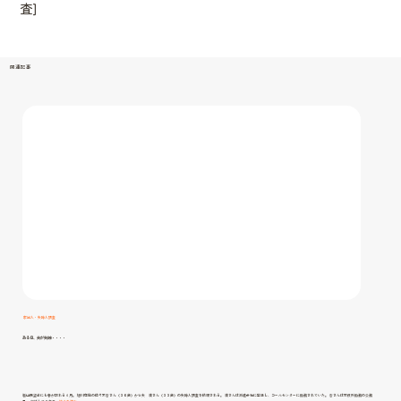
査]
ー
シ
ョ
関連記事
ン
家出人・失踪人調査
ある日、夫が失踪・・・・
嵐山展望台にも春が訪れる４月。 旭川在住の佐々木杏さん（３６歳）から夫 湊さん（３３歳）の失踪人調査を依頼される。 湊さんは派遣会社に登録し、コールセンターに勤務されていた。 杏さんは市役所勤務の公務
あ
員。 結婚して２年の…
続きを読む