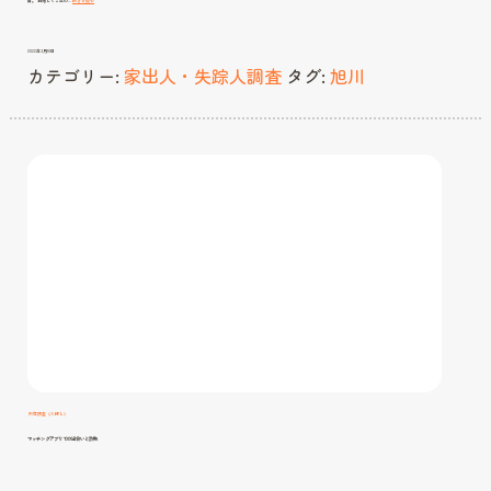
る
日、
夫
が
失
踪・・・・
2022年3月10日
カテゴリー:
家出人・失踪人調査
タグ:
旭川
所在調査（人探し）
マッチングアプリでの出会いと詐欺