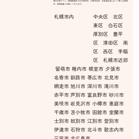
株式会社アイシン探偵事務所では札幌市内、札幌市近郊、北海道全域において様々な興信
所・探偵調査に対応しております。
札幌市内
中央区 北区
東区 白石区
厚別区 豊平
区 清田区 南
区 西区 手稲
区 札幌市近郊
留萌市
稚内市
根室市
夕張市
名寄市
釧路市
帯広市
北見市
網走市
旭川市
深川市
滝川市
赤平市
芦別市
富良野市
砂川市
美唄市
岩見沢市
小樽市
恵庭市
千歳市
苫小牧市
函館市
室蘭市
士別市
紋別市
江別市
登別市
伊達市
石狩市
北斗市
歌志内市
三笠市
北広島市