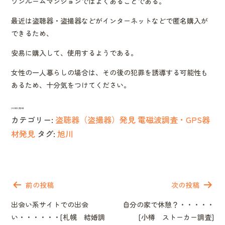
ワンルームマンションではよくあることである。
最近は盗聴器・盗撮器などがインターネットなどで匿名購入が
できるため、
安易に購入して、使用するようである。
女性の一人暮らしの場合は、その後の犯罪を誘導する可能性も
あるため、十分気をつけてください。
2009年12月10日
カテゴリー:
盗聴器（盗撮器）発見 電磁波調査・GPS器
材発見
タグ:
旭川
投
稿
前の投稿
次の投稿
ナ
出会い系サイトでの出会
自分の家で休憩？・・・・・
ビ
い・・・・・・[札幌 結婚調
[小樽 ストーカー調査]
ゲ