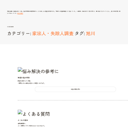
常盤公園にも春風が吹く３月。 旭川市在住の伊藤和明さん（３５歳）から調査を依頼される。 和明さんは団体職員として働いている。 一週間前、仕事を終えて家に帰ると、窓に明かりがついていない。 妻と子供は買い物
家
にでも行っている…
続きを読む
に
帰
る
と
何
も
2024年1月9日
な
い・・・
カテゴリー:
家出人・失踪人調査
タグ:
旭川
探偵お悩み相談
探偵がお受けしたご相談、
ご質問などを一般的な内容にして回答しております。
お悩み相談を見る
よくある質問
当探偵事務所へ、
よくご質問をいただく内容をQ&Aにてまとめました。