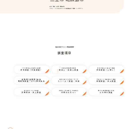
東北・関東・東海・関西全域
グアム・ハワイおよびアメリカ合衆国全域・韓国・シンガポール
株式会社アイシン探偵事務所
調査項目
1000件以上の経験と実績
万全な情報網を駆使
日本の端から端まで調査
浮気調査（行動調査）
家出人・失踪人調査
所在調査（人探し）
盗聴器(盗撮器)発見
状況に応じた対応ノウハウ
不安なことを細部まで調査
電磁波調査・GPS器材発見
ストーカー調査・対策
結婚調査・身上調査
取引前にリスク回避
弁護士/司法書士/行政書士
様々な探偵調査に対応
企業信用・法人調査
弁護士の方々へ
その他の調査