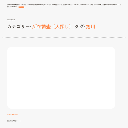
旭川市在住の今野美穂さん（３４歳）からの依頼は交際相手の高木和也さん（３２歳）の所在調査であった。 美穂さんは和也さんとマッチングアプリで知り合ったのが、半年前の９月。 美穂さんは看護師をされており、な
マ
かなか男性との出会…
続きを読む
ッ
チ
ン
グ
ア
プ
2022年2月25日
リ
で
カテゴリー:
所在調査（人探し）
タグ:
旭川
の
出
会
い
と
詐
欺
家出人・失踪人調査
家に帰ると何もない・・・