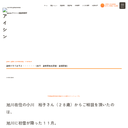
24時間365日相談無料
011-598-1230
ホーム
調査メニュー
調査事例
調査料金
会社概要
よくある質問
お客様の声
MENU
札幌弁護士協同組合特約店
アイシン探偵事務所
株式会社
Case study
HOME
調査事例
調査事例
盗聴器（盗撮器）発見 電磁波調査・GPS器材発見
盗聴されてますよ・・・・・・・[旭川 盗聴器発見調査・盗撮調査]
2009年12月10日
下記調査事例は複数の調査をもとに創作したフィクションです。
旭川在住の小川 裕子さん（２８歳）からご相談を頂いたの
は、
旭川に初雪が降った１１月。