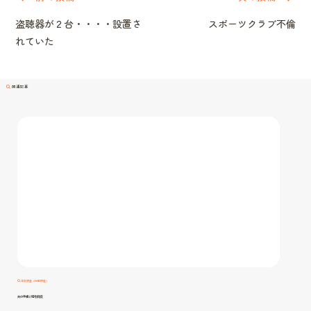
ナ
盗聴器が２台・・・・設置さ
スポーツクラブ不倫
ビ
れていた
ゲ
ー
シ
関連記事
ョ
ン
浮気調査（行動調査）
夫の手帳と暗号解読