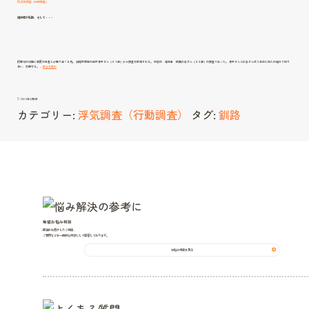
浮気調査（行動調査）
婚約者が転勤、そして・・・
阿寒湖の湖面に初夏の日差しが降り注ぐ６月。 釧路市在住の鈴木景子さん（３１歳）から調査を依頼される。 内容は、婚約者 佐藤仁志さん（３３歳）の調査であった。 景子さんと仁志さんは２年前に知人の紹介で知り
婚
合い、交際する。 …
続きを読む
約
者
が
転
勤、
そ
2025年4月6日
し
て・・・
カテゴリー:
浮気調査（行動調査）
タグ:
釧路
探偵お悩み相談
探偵がお受けしたご相談、
ご質問などを一般的な内容にして回答しております。
お悩み相談を見る