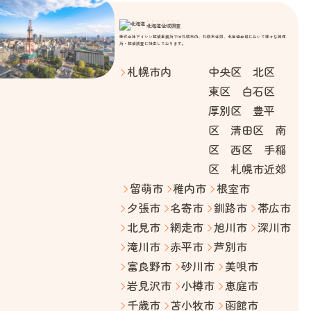
北海道全域調査
株式会社アイシン探偵事務所では札幌市内、札幌市近郊、北海道全域において様々な興信
所・探偵調査に対応しております。
札幌市内
中央区 北区
東区 白石区
厚別区 豊平
区 清田区 南
区 西区 手稲
区 札幌市近郊
留萌市
稚内市
根室市
夕張市
名寄市
釧路市
帯広市
北見市
網走市
旭川市
深川市
滝川市
赤平市
芦別市
富良野市
砂川市
美唄市
岩見沢市
小樽市
恵庭市
千歳市
苫小牧市
函館市