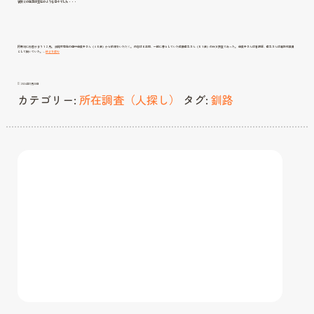
彼女との生活は宝石のような日々でした・・・
阿寒湖に粉雪がまう１２月。 釧路市在住の田中由美子さん（４５歳）から依頼をいただく。 内容は６年間、一緒に暮らしていた佐藤信之さん（５１歳）の行方調査であった。 由美子さんは看護師、信之さんは建設作業員
彼
として働いていた。…
続きを読む
女
と
の
生
活
は
2024年11月30日
宝
石
カテゴリー:
所在調査（人探し）
タグ:
釧路
の
よ
う
な
日々
で
し
た・・・