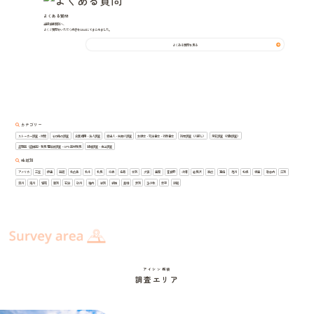
よくある質問
当探偵事務所へ、
よくご質問をいただく内容をQ&Aにてまとめました。
よくある質問を見る
カテゴリー
ストーカー調査・対策
その他の調査
企業信用・法人調査
家出人・失踪人調査
弁護士・司法書士・行政書士
所在調査（人探し）
浮気調査（行動調査）
盗聴器（盗撮器）発見 電磁波調査・GPS器材発見
結婚調査・身上調査
地域別
アメリカ
三笠
伊達
函館
北広島
北斗
北見
千歳
名寄
士別
夕張
室蘭
富良野
小樽
岩見沢
帯広
恵庭
旭川
札幌
根室
歌志内
江別
深川
滝川
留萌
登別
石狩
砂川
稚内
紋別
網走
美唄
芦別
苫小牧
赤平
釧路
アイシン探偵
調査エリア