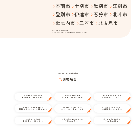
室蘭市
士別市
紋別市
江別市
登別市
伊達市
石狩市
北斗市
歌志内市
三笠市
北広島市
東北・関東・東海・関西全域
グアム・ハワイおよびアメリカ合衆国全域・韓国・シンガポール
株式会社アイシン探偵事務所
調査項目
1000件以上の経験と実績
万全な情報網を駆使
日本の端から端まで調査
浮気調査（行動調査）
家出人・失踪人調査
所在調査（人探し）
盗聴器(盗撮器)発見
状況に応じた対応ノウハウ
不安なことを細部まで調査
電磁波調査・GPS器材発見
ストーカー調査・対策
結婚調査・身上調査
取引前にリスク回避
弁護士/司法書士/行政書士
様々な探偵調査に対応
企業信用・法人調査
弁護士の方々へ
その他の調査