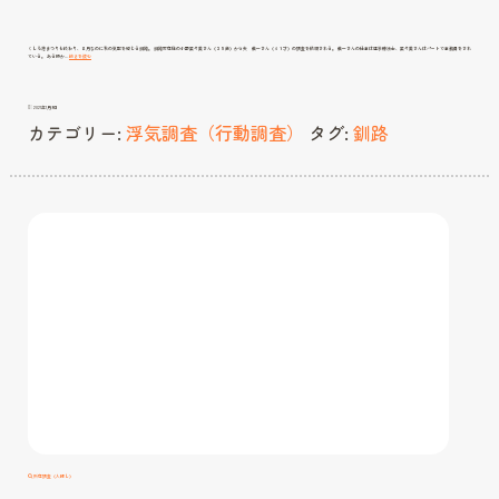
くしろ港まつりも終わり、８月なのに秋の気配を感じる釧路。 釧路市在住の小野菜々美さん（３９歳）から夫 義一さん（４１才）の調査を依頼される。 義一さんの仕事は理学療法士、菜々美さんはパートで事務員をされ
夫
ている。 ある時か…
続きを読む
の
手
帳
と
暗
号
2021年1月9日
解
読
カテゴリー:
浮気調査（行動調査）
タグ:
釧路
所在調査（人探し）