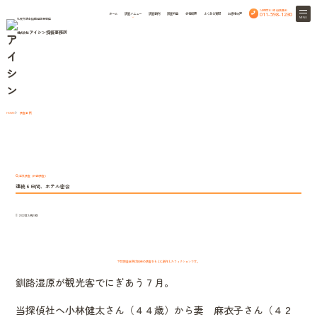
24時間365日相談無料
011-598-1230
ホーム
調査メニュー
調査事例
調査料金
会社概要
よくある質問
お客様の声
MENU
札幌弁護士協同組合特約店
アイシン探偵事務所
株式会社
Case study
調査事例
調査事例
HOME
浮気調査（行動調査）
連続６日間、ホテル密会
2022年5月29日
下記調査事例は複数の調査をもとに創作したフィクションです。
釧路湿原が観光客でにぎあう７月。
当探偵社へ小林健太さん（４４歳）から妻 麻衣子さん（４２