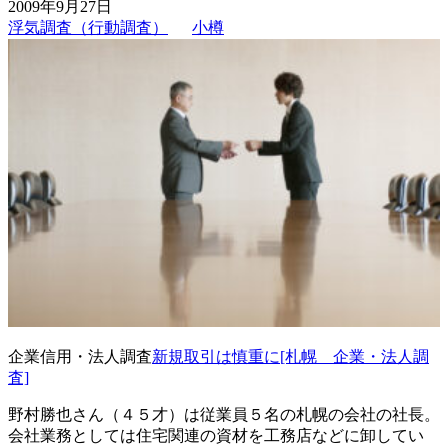
2009年9月27日
か
浮気調査（行動調査）
小樽
妻
の
実
家
に・・・
[小
樽
浮
気
調
査］
企業信用・法人調査
新規取引は慎重に[札幌 企業・法人調
査]
野村勝也さん（４５才）は従業員５名の札幌の会社の社長。
会社業務としては住宅関連の資材を工務店などに卸してい