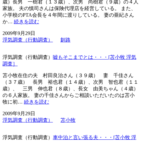
沢
歳）長男 一樹君（１３歳）、次男 尚樹君（９歳）の４人
浮
家族。 夫の慎司さんは保険代理店を経営している。 また、
気
小学校のPTA会長を４年間に渡りしている。 妻の亜紀さん
調
PTA
か…
続きを読む
会
査］
2009年9月29日
長
浮気調査（行動調査）
釧路
の
夫・・・
[釧
浮気調査（行動調査）
嘘もそこまでとは・・・[苫小牧 浮気
路
調査］
浮
気
苫小牧在住の夫 村田良治さん（３９歳） 妻 千佳さん
調
（３７歳） 長男 裕也君（１４歳）、次男 智也君（１１
査］
歳）、 三男 伸也君（８歳）、長女 由美ちゃん（４歳）
の６人家族。 妻の千佳さんからご相談いただいたのは苫小
嘘
牧に初…
続きを読む
も
2009年9月29日
そ
浮気調査（行動調査）
苫小牧
こ
ま
で
浮気調査（行動調査）
車中泊と言い張る夫・・・[苫小牧 浮