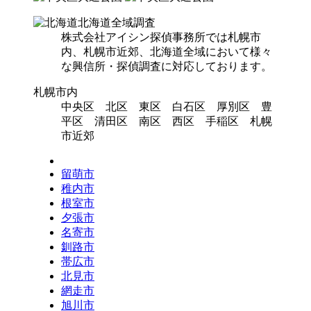
北海道全域調査
株式会社アイシン探偵事務所では札幌市
内、札幌市近郊、北海道全域において様々
な興信所・探偵調査に対応しております。
札幌市内
中央区 北区 東区 白石区 厚別区 豊
平区 清田区 南区 西区 手稲区 札幌
市近郊
留萌市
稚内市
根室市
夕張市
名寄市
釧路市
帯広市
北見市
網走市
旭川市