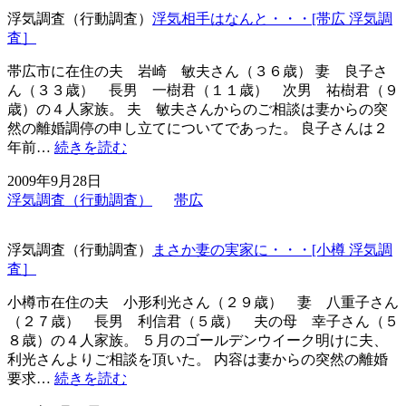
浮気調査（行動調査）
浮気相手はなんと・・・[帯広 浮気調
査］
帯広市に在住の夫 岩崎 敏夫さん（３６歳） 妻 良子さ
ん（３３歳） 長男 一樹君（１１歳） 次男 祐樹君（９
歳）の４人家族。 夫 敏夫さんからのご相談は妻からの突
然の離婚調停の申し立てについてであった。 良子さんは２
浮
年前…
続きを読む
気
2009年9月28日
相
浮気調査（行動調査）
帯広
手
は
な
浮気調査（行動調査）
まさか妻の実家に・・・[小樽 浮気調
ん
査］
と・・・
[帯
小樽市在住の夫 小形利光さん（２９歳） 妻 八重子さん
広
（２７歳） 長男 利信君（５歳） 夫の母 幸子さん（５
浮
８歳）の４人家族。 ５月のゴールデンウイーク明けに夫、
気
利光さんよりご相談を頂いた。 内容は妻からの突然の離婚
調
ま
要求…
続きを読む
査］
さ