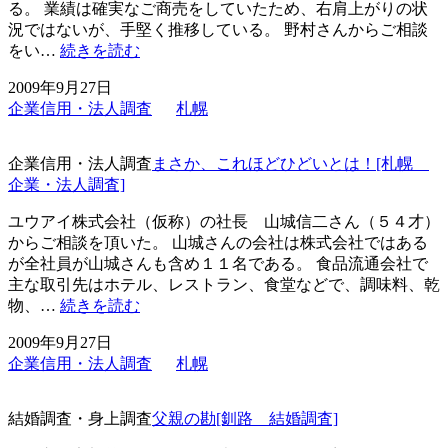
る。 業績は確実なご商売をしていたため、右肩上がりの状
況ではないが、手堅く推移している。 野村さんからご相談
新
をい…
続きを読む
規
2009年9月27日
取
企業信用・法人調査
札幌
引
は
慎
企業信用・法人調査
まさか、これほどひどいとは！[札幌
重
企業・法人調査]
に
[札
ユウアイ株式会社（仮称）の社長 山城信二さん（５４才）
幌
からご相談を頂いた。 山城さんの会社は株式会社ではある
企
が全社員が山城さんも含め１１名である。 食品流通会社で
業・
主な取引先はホテル、レストラン、食堂などで、調味料、乾
法
ま
物、…
続きを読む
人
さ
2009年9月27日
調
か、
企業信用・法人調査
札幌
査]
こ
れ
ほ
結婚調査・身上調査
父親の勘[釧路 結婚調査]
ど