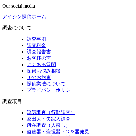
Our social media
アイシン探偵ホーム
調査について
調査事例
調査料金
調査報告書
お客様の声
よくある質問
探偵お悩み相談
10のお約束
探偵業法について
プライバシーポリシー
調査項目
浮気調査（行動調査）
家出人・失踪人調査
所在調査（人探し）
盗聴器・盗撮器・GPS器発見