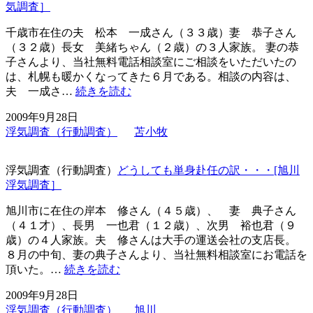
と
気調査］
は・・・
[苫
千歳市在住の夫 松本 一成さん（３３歳）妻 恭子さん
小
（３２歳）長女 美緒ちゃん（２歳）の３人家族。 妻の恭
牧
子さんより、当社無料電話相談室にご相談をいただいたの
浮
は、札幌も暖かくなってきた６月である。相談の内容は、
気
車
夫 一成さ…
続きを読む
調
中
2009年9月28日
査］
泊
浮気調査（行動調査）
苫小牧
と
言
い
浮気調査（行動調査）
どうしても単身赴任の訳・・・[旭川
張
浮気調査］
る
夫・・・
旭川市に在住の岸本 修さん（４５歳）、 妻 典子さん
[苫
（４１才）、長男 一也君（１２歳）、次男 裕也君（９
小
歳）の４人家族。夫 修さんは大手の運送会社の支店長。
牧
８月の中旬、妻の典子さんより、当社無料相談室にお電話を
浮
ど
頂いた。…
続きを読む
気
う
2009年9月28日
調
し
浮気調査（行動調査）
旭川
査］
て