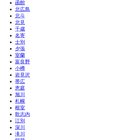
函館
北広島
北斗
北見
千歳
名寄
士別
夕張
室蘭
富良野
小樽
岩見沢
帯広
恵庭
旭川
札幌
根室
歌志内
江別
深川
滝川