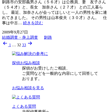
ひ
釧路市の安部義男さん（５６才）は公務員、妻 友子さん
ど
（５４才）と、長女 加奈さん（２７才） との三人暮ら
い
し。 最近、加奈さんが会ってほしいと一人の男性を家に連
と
れてきました。 その男性は山本俊夫（３０才）さん。 仕
は！
父
事は中古…
続きを読む
[札
親
2009年9月27日
幌
の
結婚調査・身上調査
釧路
企
勘
投
業・
[釧
1
…
32
33
法
路
稿
人
結
調
の
婚
探偵お悩み相談
査]
調
ペ
探偵がお受けしたご相談、
査]
ご質問などを一般的な内容にして回答して
ー
おります。
ジ
お悩み相談を見る
送
り
よくある質問
当探偵事務所へ、