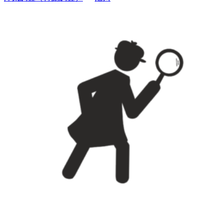
も
単
身
赴
任
の
訳・・・
[旭
川
浮
気
調
査］