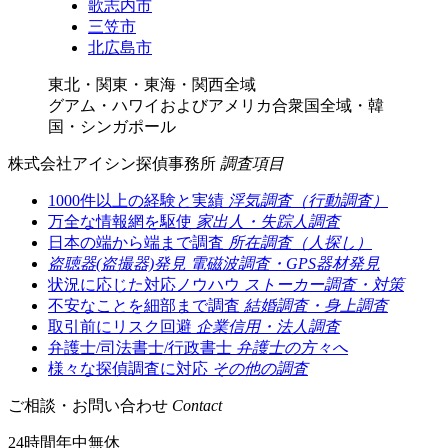
歌志内市
三笠市
北広島市
東北・関東・東海・関西全域
グアム・ハワイおよびアメリカ合衆国全域・韓
国・シンガポール
株式会社アイシン探偵事務所
調査項目
1000件以上の経験と実績
浮気調査（行動調査）
万全な情報網を駆使
家出人・失踪人調査
日本の端から端まで調査
所在調査（人探し）
盗聴器(盗撮器)発見
電磁波調査・GPS器材発見
状況に応じた対応ノウハウ
ストーカー調査・対策
不安なことを細部まで調査
結婚調査・身上調査
取引前にリスク回避
企業信用・法人調査
弁護士/司法書士/行政書士
弁護士の方々へ
様々な探偵調査に対応
その他の調査
ご相談・お問い合わせ
Contact
24時間年中無休