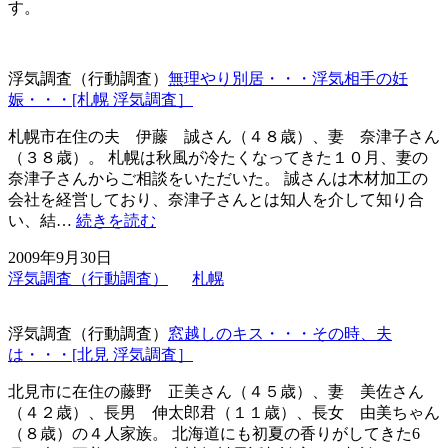
す。
浮気調査（行動調査）
無理やり別居・・・浮気相手の妊
娠・・・[札幌 浮気調査］
札幌市在住の夫 伊藤 誠さん（４８歳）、妻 奈津子さん
（３８歳）。 札幌は秋風が冷たくなってきた１０月、妻の
奈津子さんからご相談をいただいた。 誠さんは木材加工の
会社を経営しており、奈津子さんとは知人を介して知り合
無
い、結…
続きを読む
理
2009年9月30日
や
浮気調査（行動調査）
札幌
り
別
居・・・
浮気調査（行動調査）
窓越しのキス・・・その時、夫
浮
は・・・[北見 浮気調査］
気
相
北見市に在住の藤野 正美さん（４５歳）、妻 美佐さん
手
（４２歳）、長男 伸太郎君（１１歳）、長女 由美ちゃん
の
（８歳）の４人家族。 北海道にも初夏の香りがしてきた6