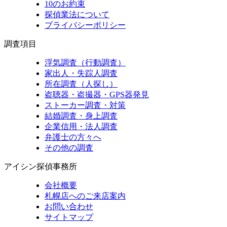
10のお約束
探偵業法について
プライバシーポリシー
調査項目
浮気調査（行動調査）
家出人・失踪人調査
所在調査（人探し）
盗聴器・盗撮器・GPS器発見
ストーカー調査・対策
結婚調査・身上調査
企業信用・法人調査
弁護士の方々へ
その他の調査
アイシン探偵事務所
会社概要
札幌店へのご来店案内
お問い合わせ
サイトマップ