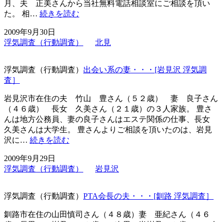
妊
月、夫 正美さんから当社無料電話相談室にご相談を頂い
娠・・・
窓
た。 相…
続きを読む
[札
越
2009年9月30日
幌
し
浮気調査（行動調査）
北見
浮
の
気
キ
調
ス・・・
浮気調査（行動調査）
出会い系の妻・・・[岩見沢 浮気調
査］
そ
査］
の
時、
岩見沢市在住の夫 竹山 豊さん（５２歳） 妻 良子さん
夫
（４６歳） 長女 久美さん（２１歳）の３人家族。 豊さ
は・・・
んは地方公務員、妻の良子さんはエステ関係の仕事、長女
[北
久美さんは大学生。 豊さんよりご相談を頂いたのは、岩見
見
出
沢に…
続きを読む
浮
会
2009年9月29日
気
い
浮気調査（行動調査）
岩見沢
調
系
査］
の
妻・・・
浮気調査（行動調査）
PTA会長の夫・・・[釧路 浮気調査］
[岩
見
釧路市在住の山田慎司さん（４８歳）妻 亜紀さん（４６