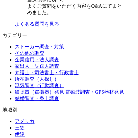
よくご質問をいただく内容をQ&Aにてまと
めました。
よくある質問を見る
カテゴリー
ストーカー調査・対策
その他の調査
企業信用・法人調査
家出人・失踪人調査
弁護士・司法書士・行政書士
所在調査（人探し）
浮気調査（行動調査）
盗聴器（盗撮器）発見 電磁波調査・GPS器材発見
結婚調査・身上調査
地域別
アメリカ
三笠
伊達