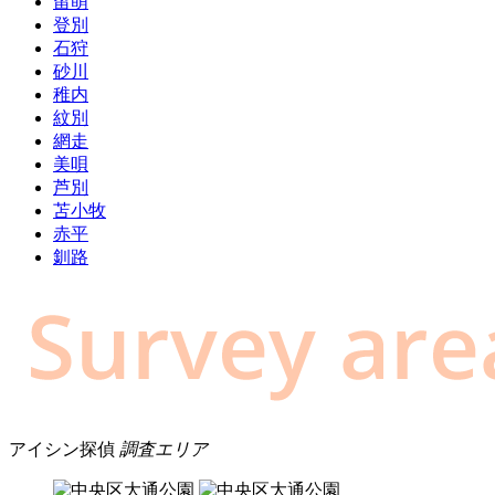
留萌
登別
石狩
砂川
稚内
紋別
網走
美唄
芦別
苫小牧
赤平
釧路
アイシン探偵
調査エリア