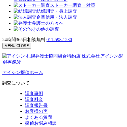
ストーカー調査・対策
結婚調査・身上調査
企業信用・法人調査
弁護士の方々へ
その他の調査
24時間365日相談無料
011-598-1230
MENU
CLOSE
札幌弁護士協同組合特約店
株式会社
アイシン探
偵事務所
アイシン探偵ホーム
調査について
調査事例
調査料金
調査報告書
お客様の声
よくある質問
探偵お悩み相談