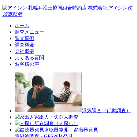
札幌弁護士協同組合特約店
株式会社
アイシン探
偵事務所
ホーム
調査メニュー
調査事例
調査料金
会社概要
よくある質問
お客様の声
浮気調査（行動調査）
家出人・失踪人調査
所在調査（人探し）
盗聴器発見・盗撮器発見
電磁波調査・GPS器材発見