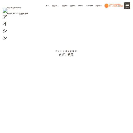
24時間365日相談無料
011-598-1230
ホーム
調査メニュー
調査事例
調査料金
会社概要
よくある質問
お客様の声
MENU
札幌弁護士協同組合特約店
アイシン探偵事務所
株式会社
Case study
HOME
調査事例
調査事例
アイシン探偵事務所
タグ:
網走