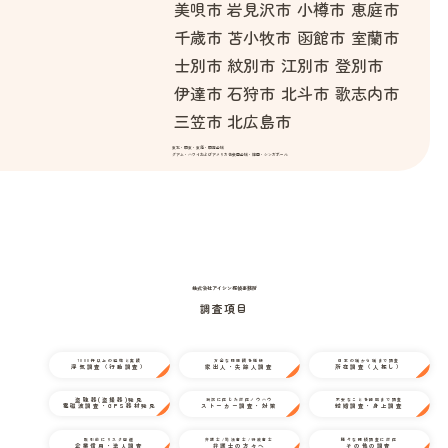
美唄市
岩見沢市
小樽市
恵庭市
千歳市
苫小牧市
函館市
室蘭市
士別市
紋別市
江別市
登別市
伊達市
石狩市
北斗市
歌志内市
三笠市
北広島市
東北・関東・東海・関西全域
グアム・ハワイおよびアメリカ合衆国全域・韓国・シンガポール
株式会社アイシン探偵事務所
調査項目
1000件以上の経験と実績
万全な情報網を駆使
日本の端から端まで調査
浮気調査（行動調査）
家出人・失踪人調査
所在調査（人探し）
盗聴器(盗撮器)発見
状況に応じた対応ノウハウ
不安なことを細部まで調査
電磁波調査・GPS器材発見
ストーカー調査・対策
結婚調査・身上調査
取引前にリスク回避
弁護士/司法書士/行政書士
様々な探偵調査に対応
企業信用・法人調査
弁護士の方々へ
その他の調査