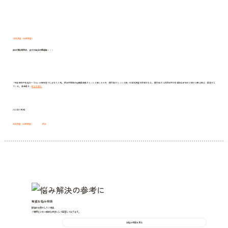
浮気調査（行動調査）
夫の浮気相手は、まさか自分の同級生・・・
「流氷観光砕氷船おーろら」が観光客でにぎわう２月。 網走市在住の山田真由美さん（４３歳）から夫 優太郎さん（４３歳）の浮気調査を依頼される。 優太郎さんは網走市の水産加工会社を父親から引き継ぎ、経営をし
夫
ている。 真由美さ…
続きを読む
の
浮
気
相
手
は、
2022年12月9日
ま
さ
か
自
浮気調査（行動調査）
網走
分
の
同
級
生・・・
探偵お悩み相談
探偵がお受けしたご相談、
ご質問などを一般的な内容にして回答しております。
お悩み相談を見る