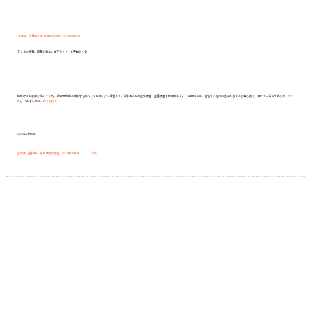
盗聴器（盗撮器）発見 電磁波調査・GPS器材発見
アナタの会社、盗聴されていますよ・・・と手紙がくる
能取岬にも春風がそよぐ４月。 網走市在住の佐藤智也さん（５６歳）から経営している水産会社の盗聴調査・盗撮調査を依頼される。 １週間ほど前、智也さん宛てに差出人なしの封書が届き、開けてみると手紙が入ってい
ア
た。 「あなたの会…
続きを読む
ナ
タ
の
会
社、
盗
2022年12月18日
聴
さ
れ
て
盗聴器（盗撮器）発見 電磁波調査・GPS器材発見
網走
い
ま
す
よ・・・
と
手
紙
が
く
る