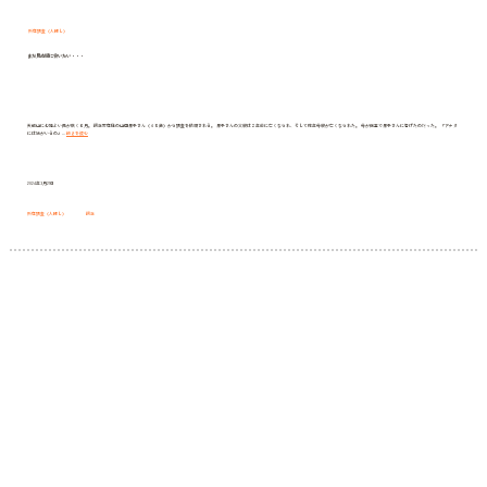
所在調査（人探し）
まだ見ぬ姉に会いたい・・・
天都山に心地よい風が吹く６月。 網走市在住の山田景子さん（４５歳）から調査を依頼される。 景子さんの父親は２年前に亡くなられ、そして昨年母親が亡くなられた。 母が病室で景子さんに告げたのだった。 「アナタ
ま
には姉がいるの」…
続きを読む
だ
見
ぬ
姉
に
会
2024年3月21日
い
た
い・・・
所在調査（人探し）
網走