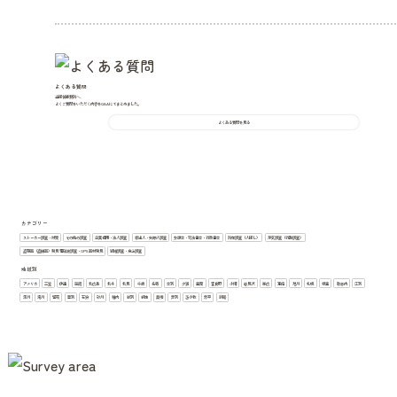
よくある質問
当探偵事務所へ、
よくご質問をいただく内容をQ&Aにてまとめました。
よくある質問を見る
カテゴリー
ストーカー調査・対策
その他の調査
企業信用・法人調査
家出人・失踪人調査
弁護士・司法書士・行政書士
所在調査（人探し）
浮気調査（行動調査）
盗聴器（盗撮器）発見 電磁波調査・GPS器材発見
結婚調査・身上調査
地域別
アメリカ
三笠
伊達
函館
北広島
北斗
北見
千歳
名寄
士別
夕張
室蘭
富良野
小樽
岩見沢
帯広
恵庭
旭川
札幌
根室
歌志内
江別
深川
滝川
留萌
登別
石狩
砂川
稚内
紋別
網走
美唄
芦別
苫小牧
赤平
釧路