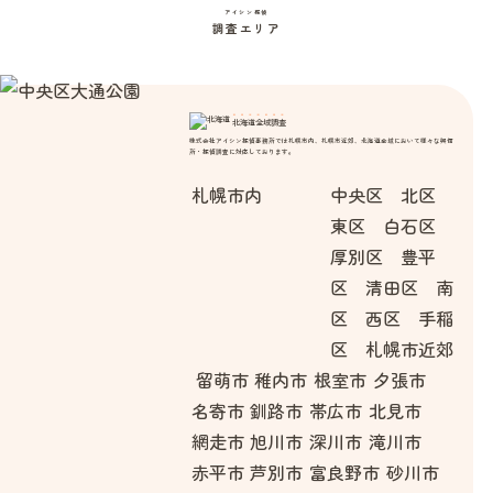
アイシン探偵
調査エリア
北海道全域調査
株式会社アイシン探偵事務所では札幌市内、札幌市近郊、北海道全域において様々な興信
所・探偵調査に対応しております。
札幌市内
中央区 北区
東区 白石区
厚別区 豊平
区 清田区 南
区 西区 手稲
区 札幌市近郊
留萌市
稚内市
根室市
夕張市
名寄市
釧路市
帯広市
北見市
網走市
旭川市
深川市
滝川市
赤平市
芦別市
富良野市
砂川市