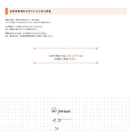
当探偵事務所が考えるその他の調査
情報が氾濫し、混迷する社会において、様々な悩み、
トラブルを抱えていられる方がたくさん、おられるかと思われます。
その問題のすべてを解決できるわけではございませんが、
我々、探偵がお役に立てることも多数あります。
問題の糸口がつかめれば、全ての解決ができるかもしれません。
悩み、疲れ切る前に、当社無料電話相談室までお気軽にご相談ください。
ご自身で解決できない
様々な不安や悩み
お気軽にご相談ください。
調査選択