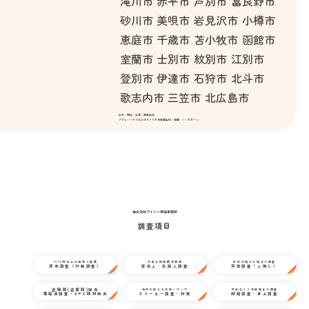
滝川市
赤平市
芦別市
富良野市
砂川市
美唄市
岩見沢市
小樽市
恵庭市
千歳市
苫小牧市
函館市
室蘭市
士別市
紋別市
江別市
登別市
伊達市
石狩市
北斗市
歌志内市
三笠市
北広島市
東北・関東・東海・関西全域
グアム・ハワイおよびアメリカ合衆国全域・韓国・シンガポール
株式会社アイシン探偵事務所
調査項目
1000件以上の経験と実績
万全な情報網を駆使
日本の端から端まで調査
浮気調査（行動調査）
家出人・失踪人調査
所在調査（人探し）
盗聴器(盗撮器)発見
状況に応じた対応ノウハウ
不安なことを細部まで調査
電磁波調査・GPS器材発見
ストーカー調査・対策
結婚調査・身上調査