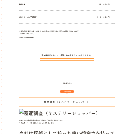
基本料金
５５，０００円
嫌がらせ・いたずら調査
１１０，０００円
※被害の実態や状況をお聞きした上で、その状況に応じた調査方法のご案内、お見積もりをお出しします。
お気軽にご相談下さい。
※料金は消費税込の価格です。
費用は状況に応じて、個別にお見積をさせていただきます。
調査選択に戻る
その他の調査
覆面調査
（ミステリーショッパー）
企業において接客態度の質の低下は売上げを左右するだけでなく、
その企業イメージを根底からおとしめてしまいます。
当社は探偵として培った鋭い観察力を持って