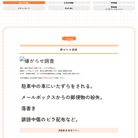
嫌がらせ調査
単身赴任調査
特殊調査
覆面調査
ボディーガード
告白代理人
（ミステリーショッパー）
その他の調査
嫌がらせ調査
突然、身近に発生する嫌がらせ、いたずら行為など。
些細なことで済んでいれば、過大な反応は禁物ですが、執拗に継続的な場合、
まずは、加害者の特定、またその行為の証拠取得などの調査・対策が必要と思われます。
下記の被害などはお気軽に当社
無料電話相談
までご相談ください。
駐車中の車にいたずらをされる。
メールボックスからの郵便物の紛失。
落書き
誹謗中傷のビラ配布など。
調査費用 基本プラン