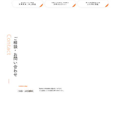
取引前にリスク回避
弁護士/司法書士/行政書士
様々な探偵調査に対応
企業信用・法人調査
弁護士の方々へ
その他の調査
Contact
ご相談・お問い合わせ
24時間年中無休
歌志内および北海道全域で調査を承っております。
ご相談
・
お見積無料
どんな些細なことでもお気軽にお問い合わせください。