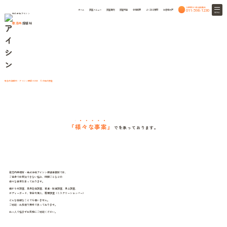
24時間365日相談無料
011-598-1230
ホーム
調査メニュー
調査事例
調査料金
会社概要
よくある質問
お客様の声
MENU
株式会社アイシン
歌志内
探偵社
Other surveys
その他の調査
歌志内興信所・アイシン探偵
その他の調査
HOME
『
様々な事案
』
で
を承っております。
歌志内興信所・株式会社アイシン探偵事務所では、
ご自身では解決できない悩み、問題ごとなどの
様々な事案を承っております。
嫌がらせ調査、単身赴任調査、資産・財産調査、身上調査、
ボディーガード、告白代理人、覆面調査（ミステリーショッパー）
どんな些細なことでも構いません。
ご相談・お見積り無料で承っております。
お一人で悩まずお気軽にご相談ください。