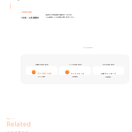
24時間年中無休
歌志内および北海道全域で調査を承っております。
ご相談
・
お見積無料
どんな些細なことでもお気軽にお問い合わせください。
Our social media
お電話でのお問い合わせ
メールでのお問い合わせ
LINEでのお問い合わせ
011-598-1230
メールフォーム
LINEでメッセージ
9:00-24:00受付
24時間受付
24時間受付
関連コンテンツ
Related