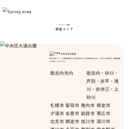
アイシン探偵
調査エリア
北海道全域調査
株式会社アイシン探偵事務所では歌志内および北海道全域において様々な興信所・探偵調査
に対応しております。
歌志内市内
歌志内・砂川・
芦別・赤平・滝
川・奈井江・上
砂川
札幌市
留萌市
稚内市
根室市
夕張市
名寄市
釧路市
帯広市
北見市
網走市
旭川市
深川市