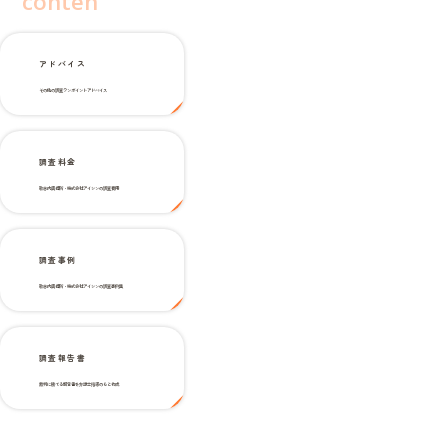
conten
アドバイス
その他の調査ワンポイントアドバイス
調査料金
歌志内興信所・株式会社アイシンの調査費用
調査事例
歌志内興信所・株式会社アイシンの調査事例集
調査報告書
裁判に勝てる報告書を弁護士指導のもと作成