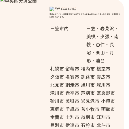
北海道全域調査
株式会社アイシン探偵事務所では三笠および北海道全域において様々な興信所・探偵調査に
対応しております。
三笠市内
三笠・岩見沢・
美唄・夕張・南
幌・由仁・長
沼・栗山・月
形・浦臼
札幌市
留萌市
稚内市
根室市
夕張市
名寄市
釧路市
帯広市
北見市
網走市
旭川市
深川市
滝川市
赤平市
芦別市
富良野市
砂川市
美唄市
岩見沢市
小樽市
恵庭市
千歳市
苫小牧市
函館市
室蘭市
士別市
紋別市
江別市
登別市
伊達市
石狩市
北斗市