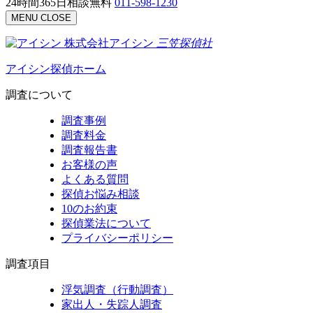
24時間365日相談無料
011-598-1230
MENU
CLOSE
株式会社アイシン
三笠
探偵社
アイシン探偵ホーム
調査について
調査事例
調査料金
調査報告書
お客様の声
よくある質問
探偵お悩み相談
10のお約束
探偵業法について
プライバシーポリシー
調査項目
浮気調査（行動調査）
家出人・失踪人調査