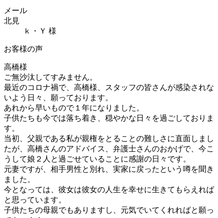
メール
北見
ｋ・Ｙ 様
お客様の声
高橋様
ご無沙汰してすみません。
最近のコロナ禍で、高橋様、スタッフの皆さんが感染されな
いよう日々、願っております。
あれから早いもので１年になりました。
子供たちも今では落ち着き、穏やかな日々を過ごしておりま
す。
当初、父親である私が親権をとることの難しさに直面しまし
たが、高橋さんのアドバイス、弁護士さんのおかげで、今こ
うして娘２人と過ごせていることに感謝の日々です。
元妻ですが、相手男性と別れ、実家に戻ったという噂を聞き
ました。
今となっては、彼女は彼女の人生を幸せに生きてもらえれば
と思っています。
子供たちの母親でもありますし、元気でいてくれればと願っ