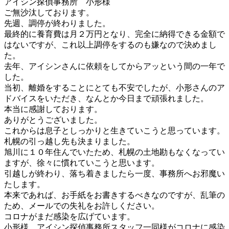
アイシン探偵事務所 小形様
ご無沙汰しております。
先週、調停が終わりました。
最終的に養育費は月２万円となり、完全に納得できる金額で
はないですが、これ以上調停をするのも嫌なので決めまし
た。
去年、アイシンさんに依頼をしてからアッという間の一年で
した。
当初、離婚をすることにとても不安でしたが、小形さんのア
ドバイスをいただき、なんとか今日まで頑張れました。
本当に感謝しております。
ありがとうございました。
これからは息子としっかりと生きていこうと思っています。
札幌の引っ越し先も決まりました。
旭川に１０年住んでいたため、札幌の土地勘もなくなってい
ますが、徐々に慣れていこうと思います。
引越しが終わり、落ち着きましたら一度、事務所へお邪魔い
たします。
本来であれば、お手紙をお書きするべきなのですが、乱筆の
ため、メールでの失礼をお許しください。
コロナがまだ感染を広げています。
小形様、アイシン探偵事務所スタッフ一同様がコロナに感染