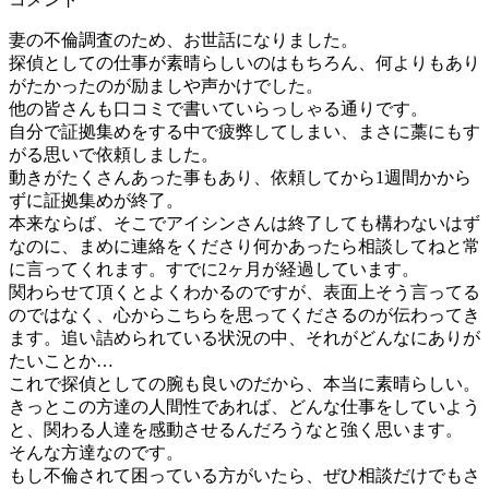
妻の不倫調査のため、お世話になりました。
探偵としての仕事が素晴らしいのはもちろん、何よりもあり
がたかったのが励ましや声かけでした。
他の皆さんも口コミで書いていらっしゃる通りです。
自分で証拠集めをする中で疲弊してしまい、まさに藁にもす
がる思いで依頼しました。
動きがたくさんあった事もあり、依頼してから1週間かから
ずに証拠集めが終了。
本来ならば、そこでアイシンさんは終了しても構わないはず
なのに、まめに連絡をくださり何かあったら相談してねと常
に言ってくれます。すでに2ヶ月が経過しています。
関わらせて頂くとよくわかるのですが、表面上そう言ってる
のではなく、心からこちらを思ってくださるのが伝わってき
ます。追い詰められている状況の中、それがどんなにありが
たいことか…
これで探偵としての腕も良いのだから、本当に素晴らしい。
きっとこの方達の人間性であれば、どんな仕事をしていよう
と、関わる人達を感動させるんだろうなと強く思います。
そんな方達なのです。
もし不倫されて困っている方がいたら、ぜひ相談だけでもさ