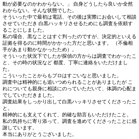
動が必要なのかわからない。」 自身どうしたら良いか全然
わからない。そんな状態でした。
そういった中で最初は電話、その後は実際にお会いして相談
させていただき 白黒ハッキリさせるためにも調査を依頼す
ることにしました。
私の場合、黒なことはすぐ判ったのですが、決定的といえる
証拠を得るのに時間がかかった方だと思います。 （不倫相
手があまり動かなかったため）。
そういった状況下でしたが探偵の方からは調査でわかったこ
と、その時の状況など 都度、丁寧に連絡をいただけまし
た。
こういったことからもプロはすごいなと思いました。
調査中は精神的にも追いつめられることがありましたが こ
れについても親身に相談にのっていただいて、体調の心配ま
でしていただきました。
調査結果をしっかり出して白黒ハッキリさせてくださったこ
と。
精神的にも支えてくれて、的確な助言もいただけたこと。
私の気持ちに寄り添って、調査を進めてくださったことに感
謝しています。
本当にありがとうございました。