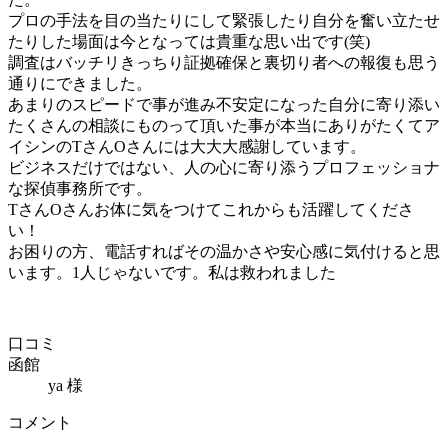
プロの手法を目の当たりにして緊張したり自分を奮い立たせ
たりした場面は今となっては貴重な思い出です(笑)
調査はバッチリきっちり証拠確保と裏切り者への報復も思う
通りにできました。
あまりのスピードで事が進み不安定になった自分に寄り添い
たくさんの相談にものって頂いた事が本当にありがたくてア
イシンのTさんOさんには大大大感謝しています。
ビジネスだけではない、人の心に寄り添うプロフェッショナ
な探偵事務所です。
TさんOさんお体に気をつけてこれからも活躍してくださ
い！
お困りの方、電話すればその温かさや安心感に気付けると思
います。1人じゃないです。私は救われました
口コミ
函館
ya 様
コメント