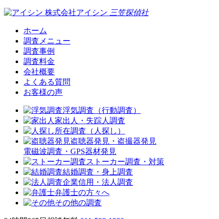
株式会社アイシン
三笠
探偵社
ホーム
調査メニュー
調査事例
調査料金
会社概要
よくある質問
お客様の声
浮気調査（行動調査）
家出人・失踪人調査
所在調査（人探し）
盗聴器発見・盗撮器発見
電磁波調査・GPS器材発見
ストーカー調査・対策
結婚調査・身上調査
企業信用・法人調査
弁護士の方々へ
その他の調査