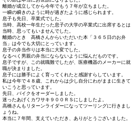
離婚が成立してから今年でもう７年が立ちました。
一瞬の瞬きのように時が過ぎたように感じられます。
息子も先日、卒業式でした。
当時、高校一年生だった息子の大学の卒業式に出席するとは
当時、思ってもいませんでした。
離婚のとき 高橋さんからいただいた本「３６５日のお弁
当」は今でも大切にとっています。
息子の弁当作りは本当に大変でした。
なるべく男親の弁当にならないように悩んだものです。
息子ですが、この就職難でしたが、医療機器のメーカーに就
職が決まりました。
息子には勝手によく育ってくれたと感謝すらしています。
私は今年で４８歳、これからは少し自分にわがままに生きて
いこうと思っています。
先日、バイクをオーダーしました。
迷ったあげくカワサキ９００ＲＳにしましたよ。
高橋さんもリターンライダーになってツーリングに行きまし
ょうね。
本当に７年間、支えていただき、ありがとうございました。