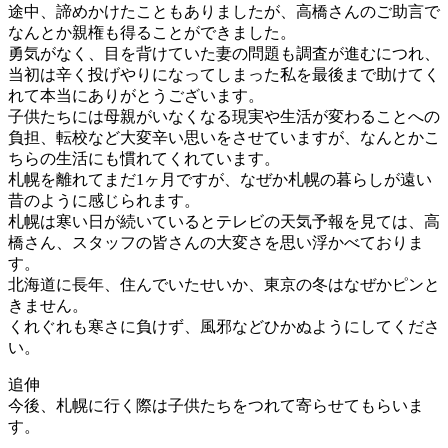
途中、諦めかけたこともありましたが、高橋さんのご助言で
なんとか親権も得ることができました。
勇気がなく、目を背けていた妻の問題も調査が進むにつれ、
当初は辛く投げやりになってしまった私を最後まで助けてく
れて本当にありがとうございます。
子供たちには母親がいなくなる現実や生活が変わることへの
負担、転校など大変辛い思いをさせていますが、なんとかこ
ちらの生活にも慣れてくれています。
札幌を離れてまだ1ヶ月ですが、なぜか札幌の暮らしが遠い
昔のように感じられます。
札幌は寒い日が続いているとテレビの天気予報を見ては、高
橋さん、スタッフの皆さんの大変さを思い浮かべておりま
す。
北海道に長年、住んでいたせいか、東京の冬はなぜかピンと
きません。
くれぐれも寒さに負けず、風邪などひかぬようにしてくださ
い。
追伸
今後、札幌に行く際は子供たちをつれて寄らせてもらいま
す。