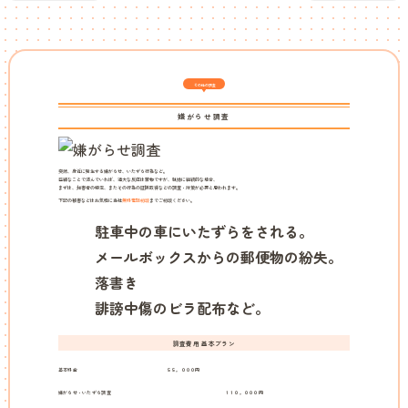
その他の調査
嫌がらせ調査
突然、身近に発生する嫌がらせ、いたずら行為など。
些細なことで済んでいれば、過大な反応は禁物ですが、執拗に継続的な場合、
まずは、加害者の特定、またその行為の証拠取得などの調査・対策が必要と思われます。
下記の被害などはお気軽に当社
無料電話相談
までご相談ください。
駐車中の車にいたずらをされる。
メールボックスからの郵便物の紛失。
落書き
誹謗中傷のビラ配布など。
調査費用 基本プラン
基本料金
５５，０００円
嫌がらせ・いたずら調査
１１０，０００円