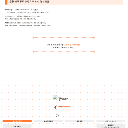
当探偵事務所が考えるその他の調査
情報が氾濫し、混迷する社会において、様々な悩み、
トラブルを抱えていられる方がたくさん、おられるかと思われます。
その問題のすべてを解決できるわけではございませんが、
我々、探偵がお役に立てることも多数あります。
問題の糸口がつかめれば、全ての解決ができるかもしれません。
悩み、疲れ切る前に、当社無料電話相談室までお気軽にご相談ください。
ご自身で解決できない
様々な不安や悩み
お気軽にご相談ください。
調査選択
嫌がらせ調査
単身赴任調査
特殊調査
ボディーガード
覆面調査
告白代理人
（ミステリーショッパー）