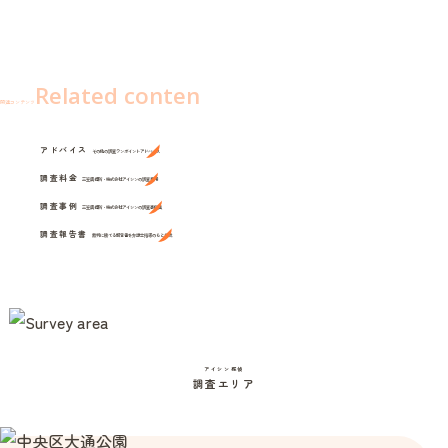
Related conten
関連コンテンツ
アドバイス
その他の調査ワンポイントアドバイス
調査料金
三笠興信所・株式会社アイシンの調査費用
調査事例
三笠興信所・株式会社アイシンの調査事例集
調査報告書
裁判に勝てる報告書を弁護士指導のもと作成
アイシン探偵
調査エリア