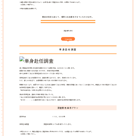
※被害の実態や状況をお聞きした上で、その状況に応じた調査方法のご案内、お見積もりをお出しします。
お気軽にご相談下さい。
※料金は消費税込の価格です。
費用は状況に応じて、個別にお見積をさせていただきます。
調査選択に戻る
その他の調査
単身赴任調査
長い結婚生活の間には転勤を経験されるご夫婦は沢山、おられることと思います。
家族が共に移動できれば良いのですが、子供の学校の問題、
様々な事情でご主人が単身赴任をされるケースも多い状況です。
単身赴任のご主人は家族のため、孤独を感じながらも、日々、仕事をされています。
ただ、寂しさのあまり、女性問題もやはり多いのが実状でもあります。
問題が大きくなり、後戻りができなくなる前に奥様がご主人の状況・実能を的確に知っておくことは安心です。探偵ならではの視点でご主人の
生活状況を奥様に変わって、確認して参ります。
「転ばぬ先の杖」も時には必要かもしれません。
自分は単身赴任、奥様と子供は自宅に住んでいる。
ご主人も留守中の奥様の生活状況が気になることもあると思います。
「まさか・・・・」と奥様を疑う前にご主人に代わり、奥様の生活状況の確認を致します。
調査費用 基本プラン
基本料金
１１０，０００円
単身赴任調査
調査日数等によりお見積りいたします。
※状況などによって、最適な調査方法、調査日数のご案内をさせていただき、その調査に沿ったお見積りをお出しいたします。
お気軽にご相談ください。