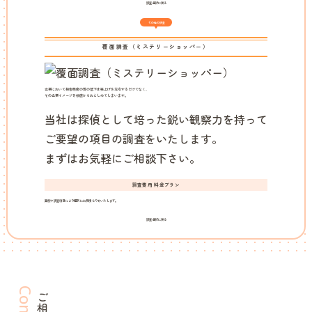
調査選択に戻る
その他の調査
覆面調査
（ミステリーショッパー）
企業において接客態度の質の低下は売上げを左右するだけでなく、
その企業イメージを根底からおとしめてしまいます。
当社は探偵として培った鋭い観察力を持って
ご要望の項目の調査をいたします。
まずはお気軽にご相談下さい。
調査費用 料金プラン
業態や調査項目により個別にお見積もりをいたします。
調査選択に戻る