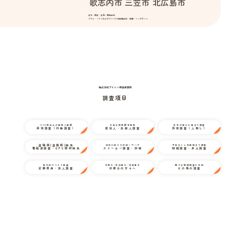
歌志内市
三笠市
北広島市
東北・関東・東海・関西全域
グアム・ハワイおよびアメリカ合衆国全域・韓国・シンガポール
株式会社アイシン探偵事務所
調査項目
1000件以上の経験と実績
万全な情報網を駆使
日本の端から端まで調査
浮気調査（行動調査）
家出人・失踪人調査
所在調査（人探し）
盗聴器(盗撮器)発見
状況に応じた対応ノウハウ
不安なことを細部まで調査
電磁波調査・GPS器材発見
ストーカー調査・対策
結婚調査・身上調査
取引前にリスク回避
弁護士/司法書士/行政書士
様々な探偵調査に対応
企業信用・法人調査
弁護士の方々へ
その他の調査