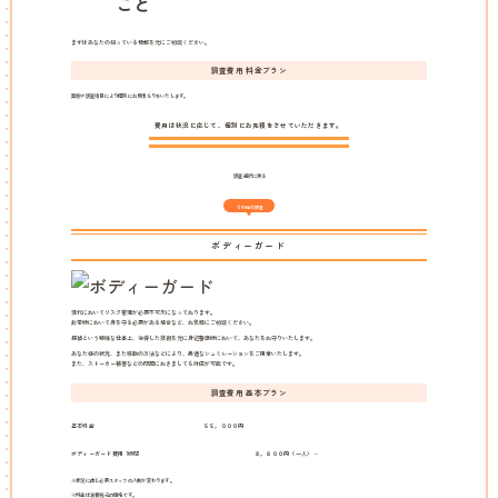
こと
まずはあなたの知っている情報を元にご相談ください。
調査費用 料金プラン
業態や調査項目により個別にお見積もりをいたします。
費用は状況に応じて、個別にお見積をさせていただきます。
調査選択に戻る
その他の調査
ボディーガード
現代においてリスク管理が必要不可欠になっております。
非常時において身を守る必要がある場合など、お気軽にご相談ください。
探偵という特殊な仕事上、会得した技術を元に身辺警護時において、あなたをお守りいたします。
あなた様の状況、また移動の方法などにより、最適なシュミレーションをご用意いたします。
また、ストーカー被害などの問題におきましても対応が可能です。
調査費用 基本プラン
基本料金
５５，０００円
ボディーガード費用 1時間
８，８００円（一人）～
※状況に応じ必要スタッフの人数が変わります。
※料金は消費税込の価格です。