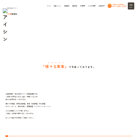
24時間365日相談無料
011-598-1230
ホーム
調査メニュー
調査事例
調査料金
会社概要
よくある質問
お客様の声
MENU
株式会社アイシン
三笠
探偵社
Other surveys
三笠興信所・アイシン探偵
HOME
その他の調査
その他の調査
『
様々な事案
』
で
を承っております。
三笠興信所・株式会社アイシン探偵事務所では、
ご自身では解決できない悩み、問題ごとなどの
様々な事案を承っております。
嫌がらせ調査、単身赴任調査、資産・財産調査、身上調査、
ボディーガード、告白代理人、覆面調査（ミステリーショッパー）
どんな些細なことでも構いません。
ご相談・お見積り無料で承っております。
お一人で悩まずお気軽にご相談ください。