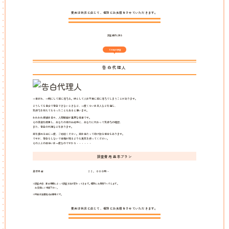
費用は状況に応じて、個別にお見積をさせていただきます。
調査選択に戻る
その他の調査
告白代理人
一目ぼれ、一瞬にして恋に落ちる。時として人は不意に恋に落ちてしまうことがあります。
どうしても自分で告白できないときなど、一度くらいは友人などを通じ、
気持ちを伝えてもらったこともあると思います。
われわれ探偵は日々、人間観察が重要な仕事です。
その技術を応用し、あなたの恋のお相手に、あなたに代わって気持ちの確認、
また、告白の代理などを承ります。
恋を諦める前に一度、ご相談ください。恋は当たって砕け散る場合もあります。
ですが、告白もしないで後悔が残るよりも勇気を持ってください。
その人との出会いは一度なのですから・・・・・・
調査費用 基本プラン
基本料金
２２，０００円～
※調査内容、事前情報によって調査方法が変わってきます。個別にお見積りいたします。
お気軽にご相談下さい。
※料金は消費税込の価格です。
費用は状況に応じて、個別にお見積をさせていただきます。