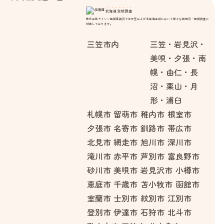
北海道全域調査
株式会社アイシン探偵事務所では三笠および北海道全域において様々な興信所・探偵調査に
対応しております。
三笠市内
三笠・岩見沢・
美唄・夕張・南
幌・由仁・長
沼・栗山・月
形・浦臼
札幌市
留萌市
稚内市
根室市
夕張市
名寄市
釧路市
帯広市
北見市
網走市
旭川市
深川市
滝川市
赤平市
芦別市
富良野市
砂川市
美唄市
岩見沢市
小樽市
恵庭市
千歳市
苫小牧市
函館市
室蘭市
士別市
紋別市
江別市
登別市
伊達市
石狩市
北斗市