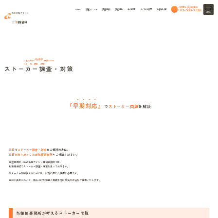
24時間365日相談無料
011-598-1230
ホーム
調査メニュー
調査事例
調査料金
会社概要
よくある質問
お客様の声
MENU
株式会社アイシン
三笠
探偵社
stalker
三笠興信所・アイシン探偵
HOME
ストーカー調査・対策
ストーカー調査・対策
『
早期対応
』
で
ストーカー問題
を解決
三笠
で
ストーカー調査・対策
をご検討の方は、
三笠を知り尽くした当探偵事務所
へご相談ください。
三笠興信所・株式会社アイシン探偵事務所では、
北海道全域でストーカー調査・対策を承っております。
ストーカーを解決するためには、状況に応じた対応が必要です。
当社は長年において、積み上げた経験と実績を元に解決の方法をご提案いたします。
当探偵事務所が考えるストーカー問題