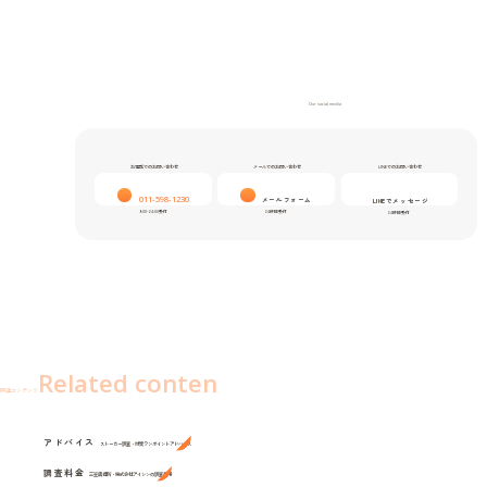
Our social media
お電話でのお問い合わせ
メールでのお問い合わせ
LINEでのお問い合わせ
011-598-1230
メールフォーム
LINEでメッセージ
9:00-24:00受付
24時間受付
24時間受付
Related conten
関連コンテンツ
アドバイス
ストーカー調査・対策ワンポイントアドバイス
調査料金
三笠興信所・株式会社アイシンの調査費用