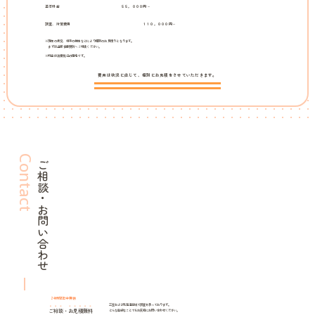
基本料金
５５，０００円～
調査、対策費用
１１０，０００円～
※現在の状況、相手の特定などにより個別のお見積りとなります。
まずは当探偵事務所へご相談ください。
※料金は消費税込の価格です。
費用は状況に応じて、個別にお見積をさせていただきます。
Contact
ご相談・お問い合わせ
24時間年中無休
三笠および北海道全域で調査を承っております。
ご相談
・
お見積無料
どんな些細なことでもお気軽にお問い合わせください。