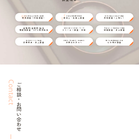
1000件以上の経験と実績
万全な情報網を駆使
日本の端から端まで調査
浮気調査（行動調査）
家出人・失踪人調査
所在調査（人探し）
盗聴器(盗撮器)発見
状況に応じた対応ノウハウ
不安なことを細部まで調査
電磁波調査・GPS器材発見
ストーカー調査・対策
結婚調査・身上調査
取引前にリスク回避
弁護士/司法書士/行政書士
様々な探偵調査に対応
企業信用・法人調査
弁護士の方々へ
その他の調査
Contact
ご相談・お問い合わせ