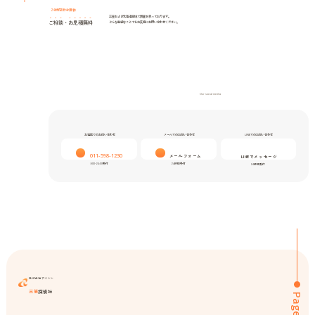
24時間年中無休
三笠および北海道全域で調査を承っております。
ご相談
・
お見積無料
どんな些細なことでもお気軽にお問い合わせください。
Our social media
お電話でのお問い合わせ
メールでのお問い合わせ
LINEでのお問い合わせ
011-598-1230
メールフォーム
LINEでメッセージ
9:00-24:00受付
24時間受付
24時間受付
株式会社アイシン
三笠
探偵社
Page top