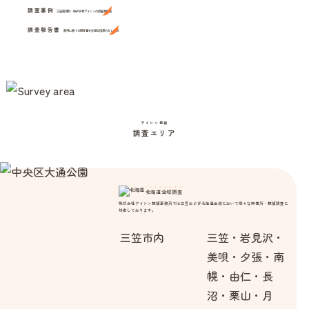
調査事例
三笠興信所・株式会社アイシンの調査事例集
調査報告書
裁判に勝てる報告書を弁護士指導のもと作成
アイシン探偵
調査エリア
北海道全域調査
株式会社アイシン探偵事務所では三笠および北海道全域において様々な興信所・探偵調査に
対応しております。
三笠市内
三笠・岩見沢・
美唄・夕張・南
幌・由仁・長
沼・栗山・月