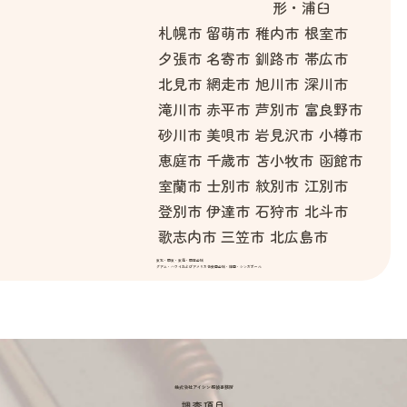
形・浦臼
札幌市
留萌市
稚内市
根室市
夕張市
名寄市
釧路市
帯広市
北見市
網走市
旭川市
深川市
滝川市
赤平市
芦別市
富良野市
砂川市
美唄市
岩見沢市
小樽市
恵庭市
千歳市
苫小牧市
函館市
室蘭市
士別市
紋別市
江別市
登別市
伊達市
石狩市
北斗市
歌志内市
三笠市
北広島市
東北・関東・東海・関西全域
グアム・ハワイおよびアメリカ合衆国全域・韓国・シンガポール
株式会社アイシン探偵事務所
調査項目