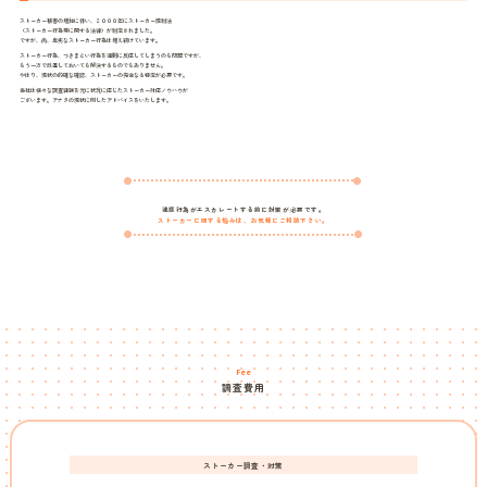
ストーカー被害の増加に伴い、２０００年にストーカー規制法
（ストーカー行為等に関する法律）が制定されました。
ですが、尚、卑劣なストーカー行為は増え続けています。
ストーカー行為、つきまとい行為を過剰に反応してしまうのも問題ですが、
もう一方で放置しておいても解決するものでもありません。
やはり、現状の的確な確認、ストーカーの完全なる特定が必要です。
当社は様々な調査経験を元に状況に応じたストーカー対応ノウハウが
ございます。アナタの現状に則したアドバイスをいたします。
迷惑行為がエスカレートする前に対策が必要です。
ストーカーに関する悩みは、お気軽にご相談下さい。
Fee
調査費用
ストーカー調査・対策