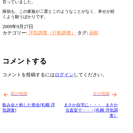
言っていました。
探偵も、この家族が二度とこのようなことがなく、幸せが続
くよう願うばかりです。
2009年9月27日
カテゴリー:
浮気調査（行動調査）
タグ:
函館
コメントする
コメントを投稿するには
ログイン
してください。
投
稿
前の投稿
次の投稿
ナ
飲み会と称した密会[札幌 浮
まさか自宅に・・・ まさか
ビ
気調査]
当直室で・・・[札幌 浮気調
査］
ゲ
ー