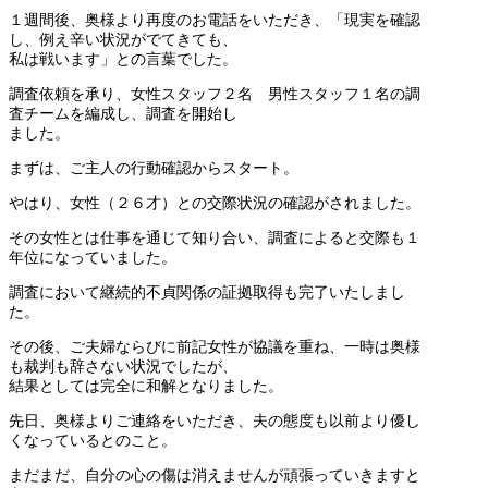
１週間後、奥様より再度のお電話をいただき、「現実を確認
し、例え辛い状況がでてきても、
私は戦います」との言葉でした。
調査依頼を承り、女性スタッフ２名 男性スタッフ１名の調
査チームを編成し、調査を開始し
ました。
まずは、ご主人の行動確認からスタート。
やはり、女性（２６才）との交際状況の確認がされました。
その女性とは仕事を通じて知り合い、調査によると交際も１
年位になっていました。
調査において継続的不貞関係の証拠取得も完了いたしまし
た。
その後、ご夫婦ならびに前記女性が協議を重ね、一時は奥様
も裁判も辞さない状況でしたが、
結果としては完全に和解となりました。
先日、奥様よりご連絡をいただき、夫の態度も以前より優し
くなっているとのこと。
まだまだ、自分の心の傷は消えませんが頑張っていきますと