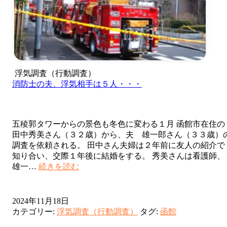
倫
相
手
は
４
人・・・
浮気調査（行動調査）
消防士の夫、浮気相手は５人・・・
五稜郭タワーからの景色も冬色に変わる１月 函館市在住の
田中秀美さん（３２歳）から、夫 雄一郎さん（３３歳）
調査を依頼される。 田中さん夫婦は２年前に友人の紹介で
知り合い、交際１年後に結婚をする。 秀美さんは看護師、
消
雄一…
続きを読む
防
士
の
2024年11月18日
夫、
カテゴリー:
浮気調査（行動調査）
タグ:
函館
浮