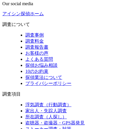
Our social media
アイシン探偵ホーム
調査について
調査事例
調査料金
調査報告書
お客様の声
よくある質問
探偵お悩み相談
10のお約束
探偵業法について
プライバシーポリシー
調査項目
浮気調査（行動調査）
家出人・失踪人調査
所在調査（人探し）
盗聴器・盗撮器・GPS器発見
ストーカー調査・対策