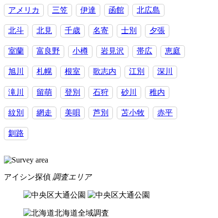
アメリカ
三笠
伊達
函館
北広島
北斗
北見
千歳
名寄
士別
夕張
室蘭
富良野
小樽
岩見沢
帯広
恵庭
旭川
札幌
根室
歌志内
江別
深川
滝川
留萌
登別
石狩
砂川
稚内
紋別
網走
美唄
芦別
苫小牧
赤平
釧路
アイシン探偵
調査エリア
北海道全域調査