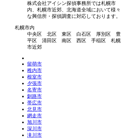
株式会社アイシン探偵事務所では札幌市
内、札幌市近郊、北海道全域において様々
な興信所・探偵調査に対応しております。
札幌市内
中央区 北区 東区 白石区 厚別区 豊
平区 清田区 南区 西区 手稲区 札幌
市近郊
留萌市
稚内市
根室市
夕張市
名寄市
釧路市
帯広市
北見市
網走市
旭川市
深川市
滝川市