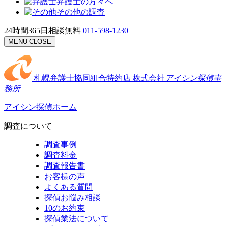
弁護士の方々へ
その他の調査
24時間365日相談無料
011-598-1230
MENU
CLOSE
札幌弁護士協同組合特約店
株式会社
アイシン探偵事
務所
アイシン探偵ホーム
調査について
調査事例
調査料金
調査報告書
お客様の声
よくある質問
探偵お悩み相談
10のお約束
探偵業法について