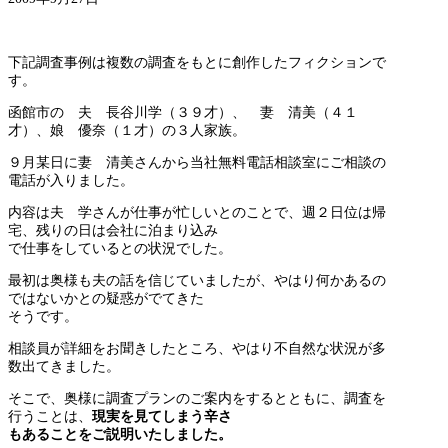
下記調査事例は複数の調査をもとに創作したフィクションで
す。
函館市の 夫 長谷川学（３９才）、 妻 清美（４１
才）、娘 優奈（１才）の３人家族。
９月某日に妻 清美さんから当社無料電話相談室にご相談の
電話が入りました。
内容は夫 学さんが仕事が忙しいとのことで、週２日位は帰
宅、残りの日は会社に泊まり込み
で仕事をしているとの状況でした。
最初は奥様も夫の話を信じていましたが、やはり何かあるの
ではないかとの疑惑がでてきた
そうです。
相談員が詳細をお聞きしたところ、やはり不自然な状況が多
数出てきました。
そこで、奥様に調査プランのご案内をするとともに、調査を
行うことは、
現実を見て
しまう辛さ
もあることをご説明いたしました。