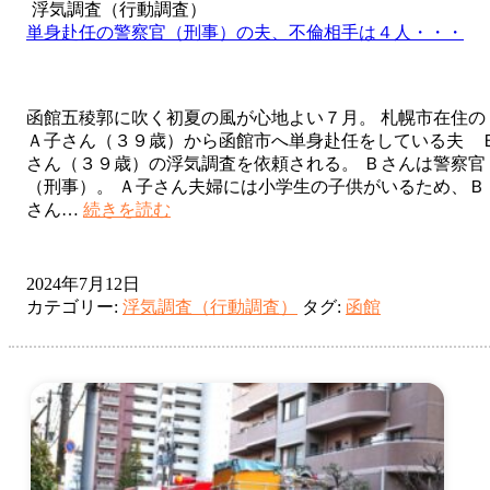
浮気調査（行動調査）
単身赴任の警察官（刑事）の夫、不倫相手は４人・・・
函館五稜郭に吹く初夏の風が心地よい７月。 札幌市在住の
Ａ子さん（３９歳）から函館市へ単身赴任をしている夫 
さん（３９歳）の浮気調査を依頼される。 Ｂさんは警察官
（刑事）。 Ａ子さん夫婦には小学生の子供がいるため、Ｂ
単
さん…
続きを読む
身
赴
任
2024年7月12日
の
カテゴリー:
浮気調査（行動調査）
タグ:
函館
警
察
官
（刑
事）
の
夫、
不