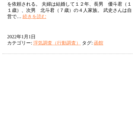
を依頼される。 夫婦は結婚して１２年、長男 優斗君（１
１歳）、次男 北斗君（７歳）の４人家族。 武史さんは自
函
営で…
続きを読む
館
～
青
2022年1月1日
森
カテゴリー:
浮気調査（行動調査）
タグ:
函館
新
幹
線
を
使
っ
て
の
デ
ー
ト