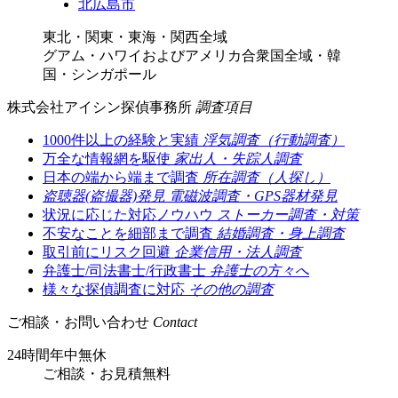
北広島市
東北・関東・東海・関西全域
グアム・ハワイおよびアメリカ合衆国全域・韓
国・シンガポール
株式会社アイシン探偵事務所
調査項目
1000件以上の経験と実績
浮気調査（行動調査）
万全な情報網を駆使
家出人・失踪人調査
日本の端から端まで調査
所在調査（人探し）
盗聴器(盗撮器)発見
電磁波調査・GPS器材発見
状況に応じた対応ノウハウ
ストーカー調査・対策
不安なことを細部まで調査
結婚調査・身上調査
取引前にリスク回避
企業信用・法人調査
弁護士/司法書士/行政書士
弁護士の方々へ
様々な探偵調査に対応
その他の調査
ご相談・お問い合わせ
Contact
24時間年中無休
ご相談
・
お見積無料