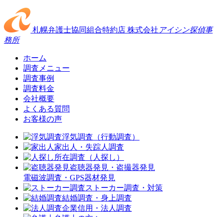
札幌弁護士協同組合特約店
株式会社
アイシン探偵事
務所
ホーム
調査メニュー
調査事例
調査料金
会社概要
よくある質問
お客様の声
浮気調査（行動調査）
家出人・失踪人調査
所在調査（人探し）
盗聴器発見・盗撮器発見
電磁波調査・GPS器材発見
ストーカー調査・対策
結婚調査・身上調査
企業信用・法人調査