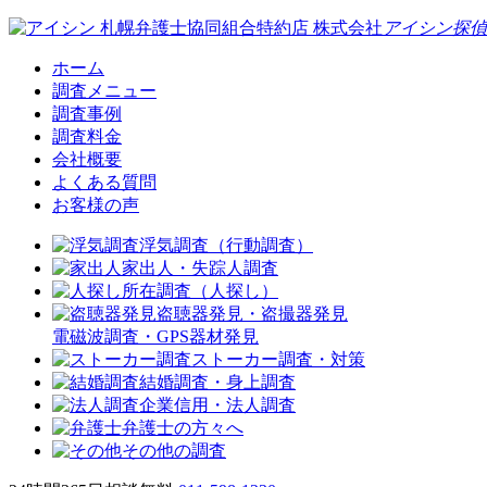
札幌弁護士協同組合特約店
株式会社
アイシン探偵
ホーム
調査メニュー
調査事例
調査料金
会社概要
よくある質問
お客様の声
浮気調査（行動調査）
家出人・失踪人調査
所在調査（人探し）
盗聴器発見・盗撮器発見
電磁波調査・GPS器材発見
ストーカー調査・対策
結婚調査・身上調査
企業信用・法人調査
弁護士の方々へ
その他の調査