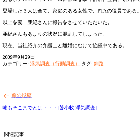
登場した３人は全て、家庭のある女性で、PTAの役員である
以上を妻 亜紀さんに報告をさせていただいた。
亜紀さんもあまりの状況に混乱してしまった。
現在、当社紹介の弁護士と離婚にむけて協議中である。
2009年9月29日
カテゴリー:
浮気調査（行動調査）
タグ:
釧路
投
前の投稿
稿
ナ
嘘もそこまでとは・・・[苫小牧 浮気調査］
ビ
ゲ
関連記事
ー