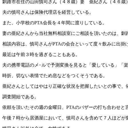
釧路市在住の山田慎司さん（４８歳）妻 亜紀さん（４６歳
夫の慎司さんは保険代理店を経営している。
また、小学校のPTA会長を４年間に渡りしている。
妻の亜紀さんから当社無料相談室にご相談を頂いたのは、釧
相談内容は、慎司さんがPTAの会合といって度々飲みに出掛
最近は午前３時を過ぎることもある。
夫の携帯電話のメ−ルで予測変換を見ると「愛している」「
時折、切ない表情でため息などをつくそうである。
亜紀さんとしてはやはり正確な状況を把握したいとの事で、
調査開始である。
依頼を頂いたその週の金曜日、PTAのバザーの打ち合わせと
午後７時から居酒屋において、慎司さんを含めて７人ほどが