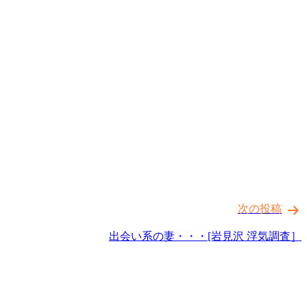
次の投稿
出会い系の妻・・・[岩見沢 浮気調査］