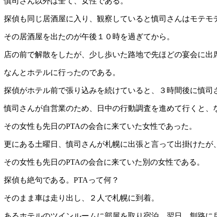
慎司さん以外は全て、女性である。
探偵も同じ居酒屋に入り、観察していると慎司さんはモテモ
その居酒屋を出たのが午後１０時を過ぎてから。
店の前で解散をしたが、少し歩いた路地で先ほどの宴会に出
なんとホテルに行ったのである。
探偵がホテル前で張り込みを続けていると、３時間後に慎司
慎司さんが自営業のため、日中の行動調査を進めて行くと、
その女性も先日のPTAの会合に来ていた女性であった。
更にある土曜日、慎司さんが札幌に出張と言って出掛けたが
その女性も先日のPTAの会合に来ていた別の女性である。
探偵も絶句である。PTAって何？
そのまま車は走り出し、２人で札幌に到着。
あるホテルのツインルームに部屋を取り宿泊。翌日、釧路に