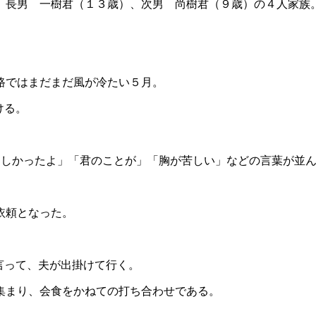
）長男 一樹君（１３歳）、次男 尚樹君（９歳）の４人家族
路ではまだまだ風が冷たい５月。
ける。
楽しかったよ」「君のことが」「胸が苦しい」などの言葉が並
依頼となった。
言って、夫が出掛けて行く。
集まり、会食をかねての打ち合わせである。