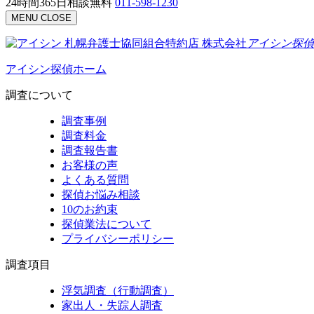
24時間365日相談無料
011-598-1230
MENU
CLOSE
札幌弁護士協同組合特約店
株式会社
アイシン探偵
アイシン探偵ホーム
調査について
調査事例
調査料金
調査報告書
お客様の声
よくある質問
探偵お悩み相談
10のお約束
探偵業法について
プライバシーポリシー
調査項目
浮気調査（行動調査）
家出人・失踪人調査