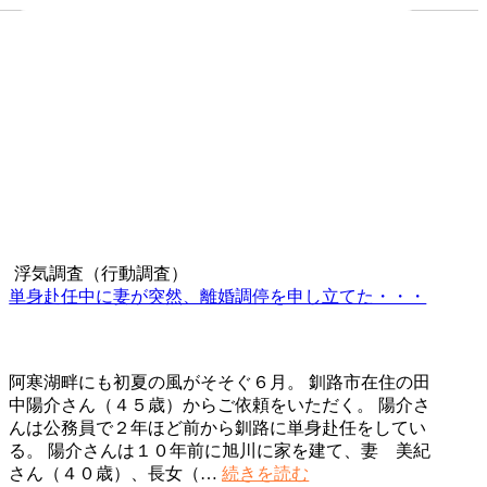
浮気調査（行動調査）
単身赴任中に妻が突然、離婚調停を申し立てた・・・
阿寒湖畔にも初夏の風がそそぐ６月。 釧路市在住の田
中陽介さん（４５歳）からご依頼をいただく。 陽介さ
んは公務員で２年ほど前から釧路に単身赴任をしてい
る。 陽介さんは１０年前に旭川に家を建て、妻 美紀
単
さん（４０歳）、長女（…
続きを読む