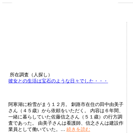
シ
ョ
ン
所在調査（人探し）
彼女との生活は宝石のような日々でした・・・
阿寒湖に粉雪がまう１２月。 釧路市在住の田中由美子
さん（４５歳）から依頼をいただく。 内容は６年間、
一緒に暮らしていた佐藤信之さん（５１歳）の行方調
査であった。 由美子さんは看護師、信之さんは建設作
彼
業員として働いていた。…
続きを読む