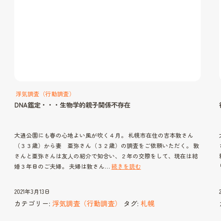
浮気調査（行動調査）
DNA鑑定・・・生物学的親子関係不存在
大通公園にも春の心地よい風が吹く４月。 札幌市在住の吉本敦さん
（３３歳）から妻 亜弥さん（３２歳）の調査をご依頼いただく。 敦
さんと亜弥さんは友人の紹介で知合い、２年の交際をして、現在は結
DNA
婚３年目のご夫婦。 夫婦は敦さん…
続きを読む
鑑
定・・・
2021年3月13日
生
カテゴリー:
浮気調査（行動調査）
タグ:
札幌
物
学