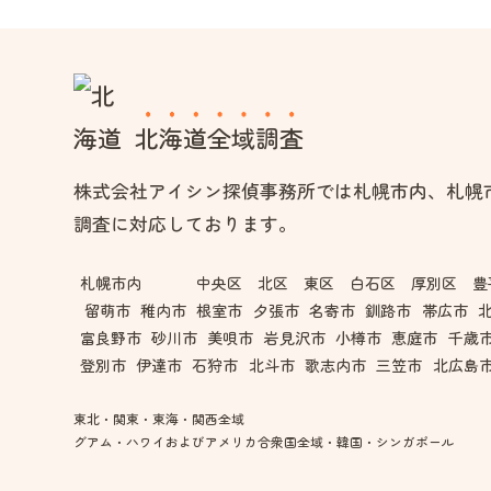
北海道全域調査
株式会社アイシン探偵事務所では札幌市内、札幌
調査に対応しております。
札幌市内
中央区 北区 東区 白石区 厚別区 豊
留萌市
稚内市
根室市
夕張市
名寄市
釧路市
帯広市
富良野市
砂川市
美唄市
岩見沢市
小樽市
恵庭市
千歳
登別市
伊達市
石狩市
北斗市
歌志内市
三笠市
北広島
東北・関東・東海・関西全域
グアム・ハワイおよびアメリカ合衆国全域・韓国・シンガポール