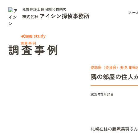
札幌弁護士協同組合特約店
ホー
アイシン探偵事務所
株式会社
Case study
HOME
調査事例
調査事例
盗聴器（盗撮器）発見 電磁
隣の部屋の住人
2022年9月24日
札幌在住の藤沢美羽さん