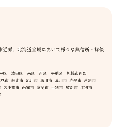
市近郊、北海道全域において様々な興信所・探偵
平区 清田区 南区 西区 手稲区 札幌市近郊
北見市
網走市
旭川市
深川市
滝川市
赤平市
芦別市
市
苫小牧市
函館市
室蘭市
士別市
紋別市
江別市
市