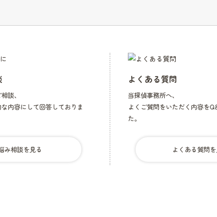
的
親
子
関
係
不
存
談
よくある質問
在
ご相談、
当探偵事務所へ、
的な内容にして回答しておりま
よくご質問をいただく内容をQ
た。
悩み相談を見る
よくある質問を