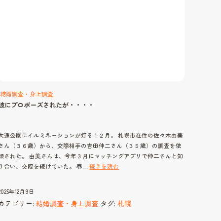
結婚調査・身上調査
彼にプロポーズされたが・・・・
大通公園にイルミネーションが灯る１２月。 札幌市在住の佐々木由美
さん（３６歳）から、交際相手の吉田伸二さん（３５歳）の調査を依
頼された。 由美さんは、今年３月にマッチングアプリで伸二さんと知
彼
り合い、交際を続けていた。 春…
続きを読む
に
プ
2025年12月9日
ロ
カテゴリー:
結婚調査・身上調査
タグ:
札幌
ポ
ー