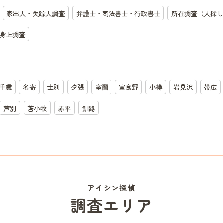
家出人・失踪人調査
弁護士・司法書士・行政書士
所在調査（人探し
身上調査
千歳
名寄
士別
夕張
室蘭
富良野
小樽
岩見沢
帯広
芦別
苫小牧
赤平
釧路
アイシン探偵
調査エリア