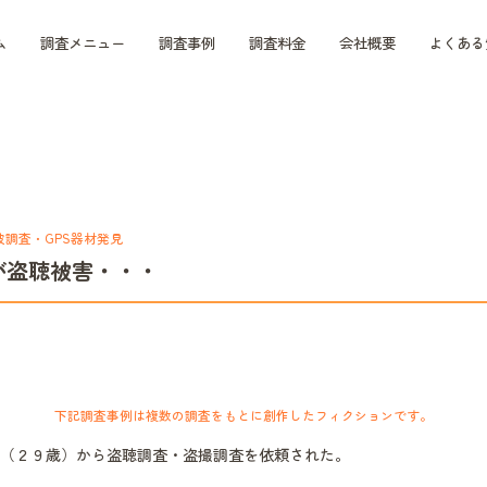
ム
調査メニュー
調査事例
調査料金
会社概要
よくある
波調査・GPS器材発見
が盗聴被害・・・
下記調査事例は複数の調査をもとに創作したフィクションです。
（２９歳）から盗聴調査・盗撮調査を依頼された。