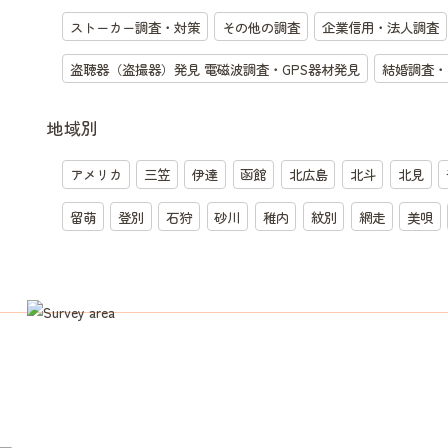
ストーカー調査・対策
その他の調査
企業信用・法人調査
盗聴器（盗撮器）発見 電磁波調査・GPS器材発見
結婚調査・
地域別
アメリカ
三笠
伊達
函館
北広島
北斗
北見
留萌
登別
石狩
砂川
稚内
紋別
網走
美唄