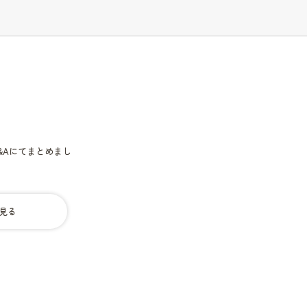
ズ
さ
れ
た
が・・・・
&Aにてまとめまし
見る