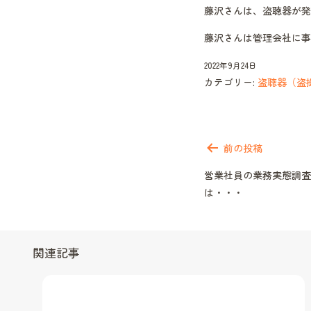
藤沢さんは、盗聴器が発
藤沢さんは管理会社に事
2022年9月24日
カテゴリー:
盗聴器（盗
投
稿
前の投稿
ナ
営業社員の業務実態調査
ビ
は・・・
ゲ
ー
シ
ョ
関連記事
ン