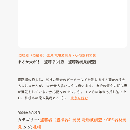
盗聴器（盗撮器）発見 電磁波調査・GPS器材発見
まさか夫が！ 盗聴？[札幌 盗聴器発見調査]
盗聴器の犯人は、当社の過去のデーターにて推測しますと驚かれるか
もしれませんが、 夫が最も多いように思います。 自分の留守の間に妻
が浮気をしていないか心配なのでしょう。 １２月の年末も押し迫った
ま
日、札幌市の児玉美穂さん（３…
続きを読む
さ
か
2009年9月27日
夫
カテゴリー:
盗聴器（盗撮器）発見 電磁波調査・GPS器材発
が！
見
タグ:
札幌
盗