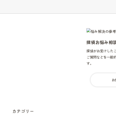
聴？
[札
幌
盗
聴
器
発
探偵お悩み相
見
調
探偵がお受けした
査]
ご質問などを一般
す。
お
カテゴリー