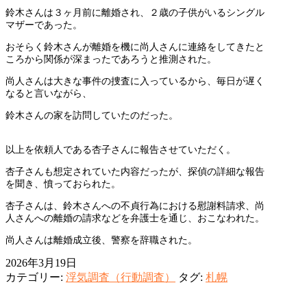
鈴木さんは３ヶ月前に離婚され、２歳の子供がいるシングル
マザーであった。
おそらく鈴木さんが離婚を機に尚人さんに連絡をしてきたと
ころから関係が深まったであろうと推測された。
尚人さんは大きな事件の捜査に入っているから、毎日が遅く
なると言いながら、
鈴木さんの家を訪問していたのだった。
以上を依頼人である杏子さんに報告させていただく。
杏子さんも想定されていた内容だったが、探偵の詳細な報告
を聞き、憤っておられた。
杏子さんは、鈴木さんへの不貞行為における慰謝料請求、尚
人さんへの離婚の請求などを弁護士を通じ、おこなわれた。
尚人さんは離婚成立後、警察を辞職された。
2026年3月19日
カテゴリー:
浮気調査（行動調査）
タグ:
札幌