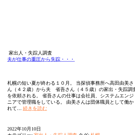
家出人・失踪人調査
夫が仕事の重圧から失踪・・・
札幌の短い夏が終わる１０月。 当探偵事務所へ高田由美さ
ん（４２歳）から夫 省吾さん（４５歳）の家出・失踪調
を依頼される。 省吾さんの仕事は会社員、システムエンジ
ニアで管理職をしている。 由美さんは団体職員として働か
夫
れて…
続きを読む
が
仕
事
2022年10月10日
の