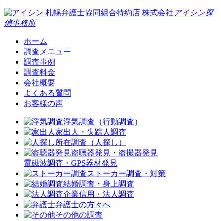
札幌弁護士協同組合特約店
株式会社
アイシン探
偵事務所
ホーム
調査メニュー
調査事例
調査料金
会社概要
よくある質問
お客様の声
浮気調査（行動調査）
家出人・失踪人調査
所在調査（人探し）
盗聴器発見・盗撮器発見
電磁波調査・GPS器材発見
ストーカー調査・対策
結婚調査・身上調査
企業信用・法人調査
弁護士の方々へ
その他の調査