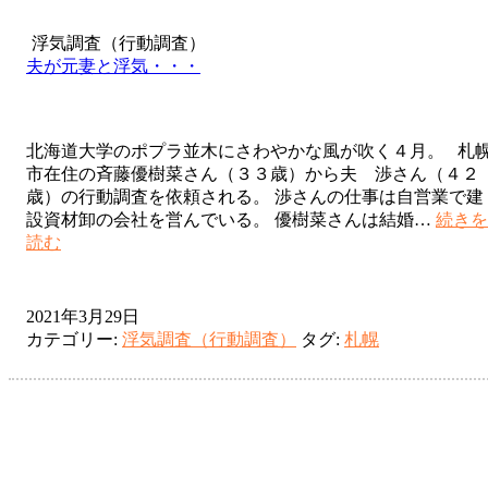
浮気調査（行動調査）
夫が元妻と浮気・・・
北海道大学のポプラ並木にさわやかな風が吹く４月。 札
市在住の斉藤優樹菜さん（３３歳）から夫 渉さん（４２
歳）の行動調査を依頼される。 渉さんの仕事は自営業で建
設資材卸の会社を営んでいる。 優樹菜さんは結婚…
続きを
夫
読む
が
元
妻
2021年3月29日
と
カテゴリー:
浮気調査（行動調査）
タグ:
札幌
浮
気・・・