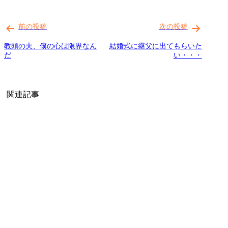
投
稿
前の投稿
次の投稿
ナ
教頭の夫、僕の心は限界なん
結婚式に継父に出てもらいた
ビ
だ
い・・・
ゲ
ー
関連記事
シ
ョ
ン