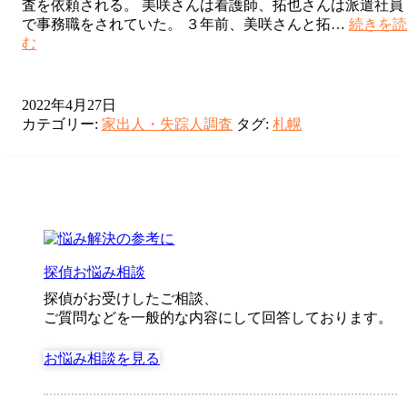
査を依頼される。 美咲さんは看護師、拓也さんは派遣社員
で事務職をされていた。 ３年前、美咲さんと拓…
続きを読
同
む
棲
相
手
2022年4月27日
は
カテゴリー:
家出人・失踪人調査
タグ:
札幌
誰？
す
べ
て
が
嘘
だ
っ
探偵お悩み相談
た・・・
探偵がお受けしたご相談、
ご質問などを一般的な内容にして回答しております。
お悩み相談を見る