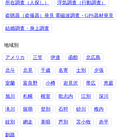
所在調査（人探し）
浮気調査（行動調査）
盗聴器（盗撮器）発見 電磁波調査・GPS器材発見
結婚調査・身上調査
地域別
アメリカ
三笠
伊達
函館
北広島
北斗
北見
千歳
名寄
士別
夕張
室蘭
富良野
小樽
岩見沢
帯広
恵庭
旭川
札幌
根室
歌志内
江別
深川
滝川
留萌
登別
石狩
砂川
稚内
紋別
網走
美唄
芦別
苫小牧
赤平
釧路