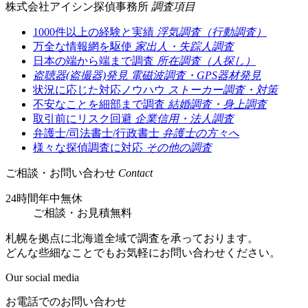
株式会社アイシン探偵事務所
調査項目
1000件以上の経験と実績
浮気調査（行動調査）
万全な情報網を駆使
家出人・失踪人調査
日本の端から端まで調査
所在調査（人探し）
盗聴器(盗撮器)発見
電磁波調査・GPS器材発見
状況に応じた対応ノウハウ
ストーカー調査・対策
不安なことを細部まで調査
結婚調査・身上調査
取引前にリスク回避
企業信用・法人調査
弁護士/司法書士/行政書士
弁護士の方々へ
様々な探偵調査に対応
その他の調査
ご相談・お問い合わせ
Contact
24時間年中無休
ご相談
・
お見積無料
札幌を拠点に北海道全域で調査を承っております。
どんな些細なことでもお気軽にお問い合わせください。
Our social media
お電話でのお問い合わせ