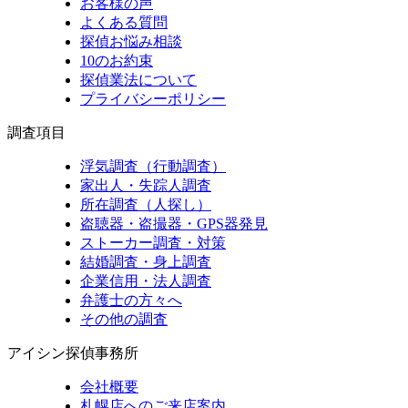
お客様の声
よくある質問
探偵お悩み相談
10のお約束
探偵業法について
プライバシーポリシー
調査項目
浮気調査（行動調査）
家出人・失踪人調査
所在調査（人探し）
盗聴器・盗撮器・GPS器発見
ストーカー調査・対策
結婚調査・身上調査
企業信用・法人調査
弁護士の方々へ
その他の調査
アイシン探偵事務所
会社概要
札幌店へのご来店案内