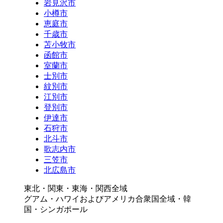
岩見沢市
小樽市
恵庭市
千歳市
苫小牧市
函館市
室蘭市
士別市
紋別市
江別市
登別市
伊達市
石狩市
北斗市
歌志内市
三笠市
北広島市
東北・関東・東海・関西全域
グアム・ハワイおよびアメリカ合衆国全域・韓
国・シンガポール