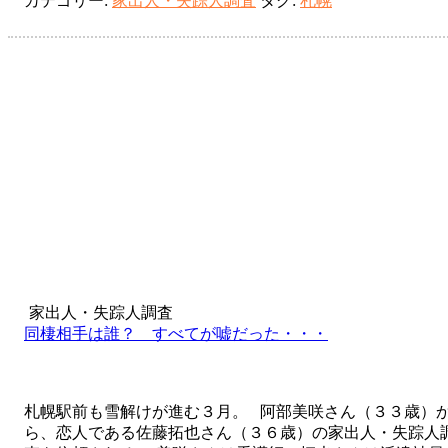
カテゴリー:
家出人・失踪人調査
タグ:
札幌
重
圧
か
ら
失
踪・・・
家出人・失踪人調査
同棲相手は誰？ すべてが嘘だった・・・
札幌駅前も雪解けが進む３月。 阿部美咲さん（３３歳）
ら、恋人である佐藤拓也さん（３６歳）の家出人・失踪人