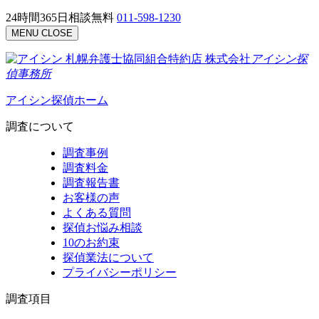
24時間365日相談無料
011-598-1230
MENU
CLOSE
札幌弁護士協同組合特約店
株式会社
アイシン探
偵事務所
アイシン探偵ホーム
調査について
調査事例
調査料金
調査報告書
お客様の声
よくある質問
探偵お悩み相談
10のお約束
探偵業法について
プライバシーポリシー
調査項目