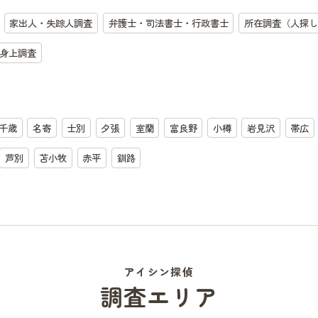
家出人・失踪人調査
弁護士・司法書士・行政書士
所在調査（人探し
身上調査
千歳
名寄
士別
夕張
室蘭
富良野
小樽
岩見沢
帯広
芦別
苫小牧
赤平
釧路
アイシン探偵
調査エリア