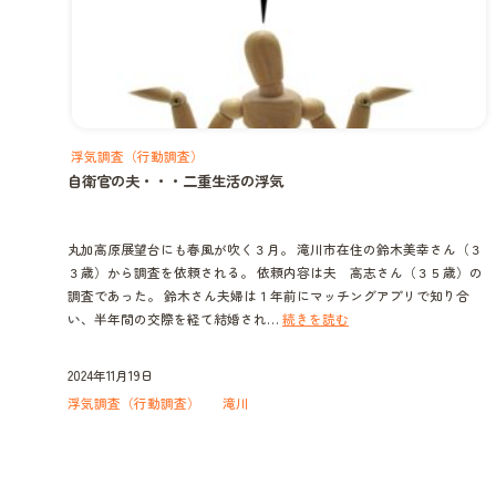
浮気調査（行動調査）
自衛官の夫・・・二重生活の浮気
丸加高原展望台にも春風が吹く３月。 滝川市在住の鈴木美幸さん（３
３歳）から調査を依頼される。 依頼内容は夫 高志さん（３５歳）の
調査であった。 鈴木さん夫婦は１年前にマッチングアプリで知り合
自
い、半年間の交際を経て結婚され…
続きを読む
衛
官
2024年11月19日
の
浮気調査（行動調査）
滝川
夫・・・
二
重
生