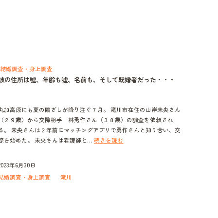
し
た
い・・・
結婚調査・身上調査
彼の住所は嘘、年齢も嘘、名前も、そして既婚者だった・・・
丸加高原にも夏の陽ざしが降り注ぐ７月。 滝川市在住の山岸未央さん
（２９歳）から交際相手 林勇作さん（３８歳）の調査を依頼され
る。 未央さんは２年前にマッチングアプリで勇作さんと知り合い、交
彼
際を始めた。 未央さんは看護師と…
続きを読む
の
住
2023年6月30日
所
結婚調査・身上調査
滝川
は
嘘、
年
齢