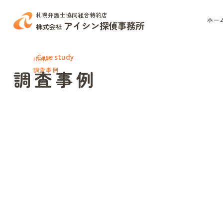
札幌弁護士協同組合特約店
ホー
アイシン探偵事務所
株式会社
Case study
HOME
調査事例
調査事例