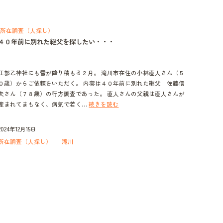
所在調査（人探し）
４０年前に別れた継父を探したい・・・
江部乙神社にも雪が降り積もる２月。 滝川市在住の小林直人さん（５
０歳）からご依頼をいただく。 内容は４０年前に別れた継父 佐藤信
夫さん（７８歳）の行方調査であった。 直人さんの父親は直人さんが
４
産まれてまもなく、病気で若く…
続きを読む
０
年
2024年12月15日
前
所在調査（人探し）
滝川
に
別
れ
た
継
父
を
探