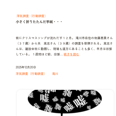
浮気調査（行動調査）
小さく折りたたんだ手紙・・・
街にクリスマスソングが流れだす１２月。 滝川市在住の佐藤恵美さん
（３７歳）から夫 高志さん（３９歳）の調査を依頼される。 高志さ
んは、建設会社に勤務し、現場も遠方にあることも多く、半月は出張
小
している。 １週間ほど前、出張…
続きを読む
さ
く
2025年12月20日
折
浮気調査（行動調査）
滝川
り
た
た
ん
だ
手
紙・・・