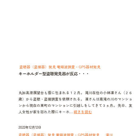
活
の
浮
気
盗聴器（盗撮器）発見 電磁波調査・GPS器材発見
キーホルダー型盗聴発見器が反応・・・
丸加高原展望台も雪に包まれる１２月。 滝川在住の小林凜さん（２６
歳）から盗聴・盗撮調査を依頼される。 凜さんは南滝の川のマンショ
ンから現在の東町のマンションに引越しをしてきて３ヵ月。 先日、友
キ
人女性が家を訪れた際にキーホ…
続きを読む
ー
ホ
2022年12月12日
ル
盗聴器（盗撮器）発見 電磁波調査・GPS器材発見
滝川