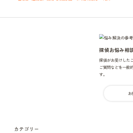
ダ
ー
型
盗
聴
発
見
器
探偵お悩み相
が
反
探偵がお受けした
応・・・
ご質問などを一般
す。
お
カテゴリー