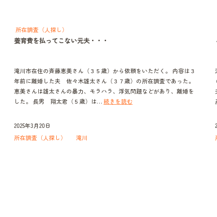
所在調査（人探し）
養育費を払ってこない元夫・・・
滝川市在住の斉藤恵美さん（３５歳）から依頼をいただく。 内容は３
年前に離婚した夫 佐々木雄太さん（３７歳）の所在調査であった。
恵美さんは雄太さんの暴力、モラハラ、浮気問題などがあり、離婚を
養
した。 長男 翔太君（５歳）は…
続きを読む
育
費
2025年3月20日
を
所在調査（人探し）
滝川
払
っ
て
こ
な
い
元
夫・・・