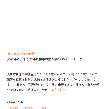
レ
と
浮
気・・・
浮気調査（行動調査）
夫の浮気、まさか浮気相手の家が隣のアパートだった・・・
滝川市在住の高橋由美さん（３５歳）から夫 大輔（３３歳）さんの
調査を依頼される。 大輔さんは運送会社でドライバーとして働いてい
る。 由美さんは看護師をされている。 由美さんと大輔さんは友人の紹
夫
介で知り合い、結婚して２年目…
続きを読む
の
浮
2022年11月16日
気、
浮気調査（行動調査）
滝川