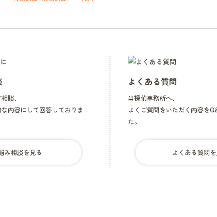
ま
さ
か
浮
気
相
手
の
談
よくある質問
家
が
ご相談、
当探偵事務所へ、
隣
的な内容にして回答しておりま
よくご質問をいただく内容をQ
の
た。
ア
パ
ー
悩み相談を見る
よくある質問を
ト
だ
っ
た・・・