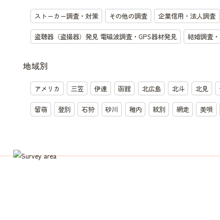
ストーカー調査・対策
その他の調査
企業信用・法人調査
盗聴器（盗撮器）発見 電磁波調査・GPS器材発見
結婚調査・
地域別
アメリカ
三笠
伊達
函館
北広島
北斗
北見
留萌
登別
石狩
砂川
稚内
紋別
網走
美唄