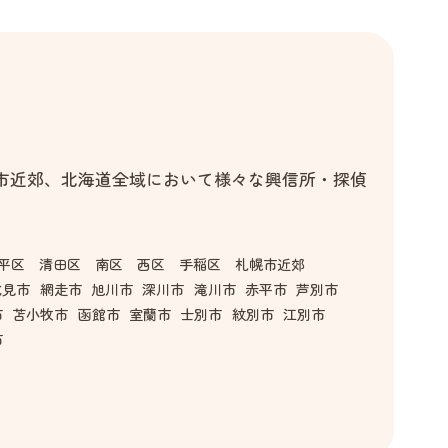
市近郊、北海道全域において様々な興信所・探偵
平区 清田区 南区 西区 手稲区 札幌市近郊
北見市
網走市
旭川市
深川市
滝川市
赤平市
芦別市
市
苫小牧市
函館市
室蘭市
士別市
紋別市
江別市
市