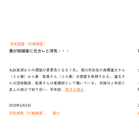
浮気調査（行動調査）
妻が結婚後に元カレと浮気・・・
丸加高原からの展望が夏景色になる７月。 滝川市在住の高橋建太さん
（３６歳）から妻 聡美さん（２８歳）の調査を依頼される。 建太さ
んは団体職員、聡美さんは看護師として働いている。 夫婦は２年前に
妻
友人の紹介で知り合い、半年前…
続きを読む
が
結
2024年6月8日
婚
浮気調査（行動調査）
滝川
後
に
元
カ