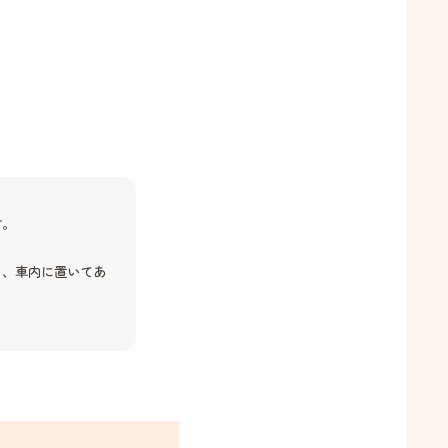
す。
り、車内に置いてあ
。