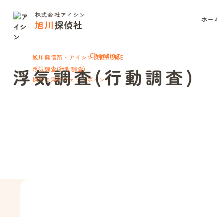
株式会社アイシン
ホー
旭川
探偵社
Cheating
旭川興信所・アイシン探偵
HOME
浮気調査(行動調査)
浮気調査(行動調査)
探偵の浮気チェックポイント