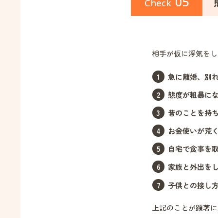
05
Check
相手が仮に浮気をし
急に離婚、別
態度が粗暴に
昔のことを持
お金使いが荒
自宅で食事を
家族と外出を
子供との接し
上記のことが顕著に