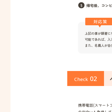
帰宅後、コンビ
対応策
上記の事が顕著に
可能であれば、入
また、名義人が自
02
Check
携帯電話(スマート
の出会いも急増して