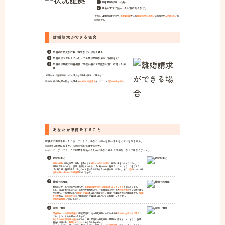
別居期間が著しく長い
子供がすでに独立した状態にあるなど。
ですが、基本的にはやはり、
有責配偶者
からの
離婚は認められない
との判例が
圧倒的に多い
の
が現実です。
離婚請求ができる場合
配偶者に不貞な行為（浮気など）がある場合
配偶者が３年以上にわたって生死が不明な場合（失踪など）
配偶者が重度の精神疾患（回復が極めて困難な状態）に陥った場
合
上記以外にも婚姻継続しがたい重大なる事由が発生した場合など
基本的には性格の不一致などの理由で
一方的に離婚請求
をしたとしても
認められません。
あなたが準備をすること
配偶者の浮気を知ったとき、これから、あなたは様々な戦いをしなくてはなりません。
結果的に離婚になるか、夫婦関係を修復するのか。
いずれにしましても、この問題を解決するためにあなた自身も準備をしなくてはなりません。
日記を書く
相手の行動
（帰宅時間、行動、言動）など
細かく知りえる限り
、日記に書きとめてください。
相手と話し合うとき、調停、裁判などのとき、「４月の始めに朝帰りしたでしょう」と言うより、
「４月３日は朝帰りしたでしょう」と言った方があなたの主張を通しやすい。また、
裁判
においては
訴状を書く場合もより信憑性
が出てきます。
離婚不受理届
数の多いケースではありませんが、
有責配偶者が勝手に離婚届を出してしまう
ことがあります。
もし、提出されてしまうと、あなたが裁判などで、その離婚届についての
無効の申請
をしなければな
りません。その対策として
離婚不受理届
を出しておきます。離婚不受理届の手続きは簡単です。
印鑑
を持参
の上、
最寄の役所
に「離婚届の不受理届を出したい」とお願いして下さい。
簡単な書類記入
で完了します。
弁護士選定
不貞行為による慰謝料請求
（有責配偶者、その浮気相手）をする場合は
基本的に弁護士を代理人
とし
ておこなうことをお勧めいたします。
あなた自身が慰謝料の請求
をすると、特に配偶者の浮気相手に感情的に請求をしてしまうと、強要、
脅迫と誤解され、
無用なトラブル
にもなりかねません。