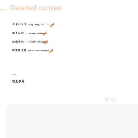
Related conten
関連コンテンツ
アドバイス
浮気調査（行動調査）ワンポイントアドバイス
調査料金
アイシン探偵事務所 札幌店の調査費用
調査事例
アイシン探偵事務所 札幌店の調査事例集
調査報告書
裁判に勝てる報告書を弁護士指導のもと作成
Case
調査事例