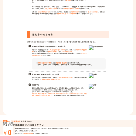
そこで、弁護士の選定ですが、最近は弁護士の業界においても
専門分野
が定着してきているようで
す。
たとえば離婚などの「家事紛争」、「相続・遺言」、「不動産取引」、「債務整理（自己破産）」など個々の弁護士により得意分野が
あるようです。やはり、
浮気・離婚などの問題
においては
家事紛争を得意とする弁護士
に委任すべきです。
それでは、
どの弁護士が良いのか
については、法テラス、日弁連などの
相談窓口で紹介
を受けるなり、
ネットなどで検索
し、複数の弁
護士事務所などに電話で費用などを聞く段階で
積極的に話を聞いてくれる弁護士
に委任するのが良いと思います。
浮気をやめさせる
浮気をやめさせる方法については個々のケースによってさまざまな方法を考慮しなければなりません。
配偶者の浮気相手に内容証明郵便にて通達をする。
あなたが、探偵調査などを行い、
不貞の証拠を得ている場合
などは、直接、その
浮気相手に内容証明
郵便
にて、自分の配偶者との
交際中止命令をする
のも、
ひとつの方法です。
あなたに不貞行為関係を知られている。また正式な内容証明郵便で手紙が来ることなどの
プレッシャ
ーを相手にかける
ことになります。
※
客観的な証拠がない場合
は、逆に
名誉毀損、脅迫行為
になる恐れがあります。
例えば、その相手とのメール内容を見た、うわさを聞いた、などでは客観的な証拠にはなりません。
有責配偶者に影響力のある人からの説得
あなたのご両親、有責配偶者の両親、兄弟など、
当人に影響力のある人物
に、現在の状況を正確に伝
え、そのうえで、
浮気をやめるよう説得してもらう。
別居をする
配偶者の浮気の発覚で、あなたは感情的になり、相手は開き直る。この展開は非常に多いです。
この状態でお互いが、感情をぶつけあっても良い展開にはならない場合が多いです。
そこで、あえて一時的に別居をしてみることを考えてみてはどうでしょう。
あなたは、状況を冷静に考える時間がもて、相手もあなたがいることが当たり前になっており、別居
をしてみてあなたの大切さに気がつく。
長い夫婦期間において、時に別居も必要かもしれません。
秘密厳守
浮気調査（行動調査）
札幌で
をお考えの方
ご相談・お見積
アイシン探偵事務所にご相談ください
0
探偵の経験からのアドバイスを書かせていただきましたが、まだまだ伝えきれない部分もございます。
￥
また、ご不明な点もあろうかと思います。
よろしければ、
当社無料電話相談
までお気軽にご相談下さい。