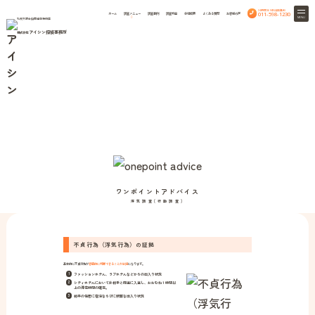
24時間365日相談無料
011-598-1230
ホーム
調査メニュー
調査事例
調査料金
会社概要
よくある質問
お客様の声
MENU
札幌弁護士協同組合特約店
アイシン探偵事務所
株式会社
Cheating
HOME
浮気調査(行動調査)
浮気調査(行動調査)
ワンポイントアドバイス
ワンポイントアドバイス
浮気調査(行動調査)
不貞行為（浮気行為）の証拠
基本的に不貞行為が
客観的に判断できることが前提
になります。
ファッションホテル、ラブホテルなどからの出入り状況
シティホテルにおいては相手と同室に入室し、おおむね１時間以
上の滞在時間の確定。
相手の住居に宿泊ならびに頻繁な出入り状況