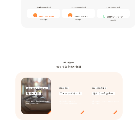
お電話でのお問い合わせ
メールでのお問い合わせ
LINEでのお問い合わせ
011-598-1230
メールフォーム
LINEでメッセージ
9:00-24:00受付
24時間受付
24時間受付
浮気・離婚問題
知っておきたい知識
これだけは知っておきたい
探偵の浮気
離婚・浮気問題で
離婚の知識
チェックポイント
悩んでいる女性へ
慰謝料・養育費・親権問題など離婚に関するマメ
あれ？おかしいなと思ったら･･･
決して諦めないでください。出口のないトンネル
知識はここで知っておこう。
パートナーの気になる言動をチェック！
はありません。