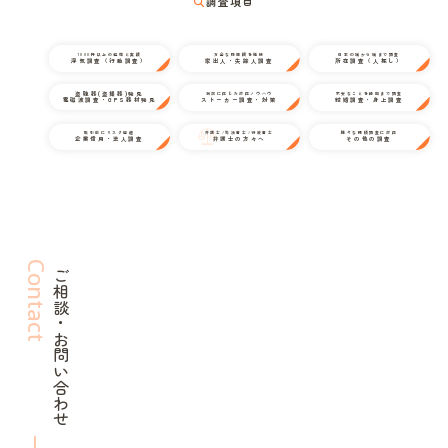
調査項目
1000件以上の経験と実績
万全な情報網を駆使
日本の端から端まで調査
浮気調査（行動調査）
家出人・失踪人調査
所在調査（人探し）
盗聴器(盗撮器)発見
状況に応じた対応ノウハウ
不安なことを細部まで調査
電磁波調査・GPS器材発見
ストーカー調査・対策
結婚調査・身上調査
取引前にリスク回避
弁護士/司法書士/行政書士
様々な探偵調査に対応
企業信用・法人調査
弁護士の方々へ
その他の調査
Contact
ご相談・お問い合わせ