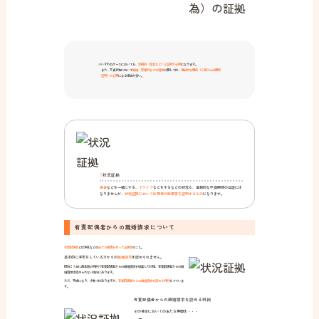
※いずれのケースにおいても、
客観的（写真など）な証明が必要
になります。
また、不貞行為において
離婚、慰謝料などの請求
に関しては、
継続的な関係（２回以上の関係
証明）が必要
になる場合が多い。
状況証拠
食事
などを一緒にする、
ドライブ
などをするなどの状況も、直接的な不貞関係の立証には
なりませんが、
状況証拠においては関係の親密度を証明するもの
になります。
有責配偶者からの離婚請求について
有責配偶者
とは浮気などの
主たる原因を作った当事者
のこと。
基本的に浮気をしている方からの
離婚請求
は認められません。
昭和２７年に最高裁の判例で有責配偶者からの離婚請求を破棄した以降、有責配偶者からの離
婚請求は認められない傾向にあります。
ただ、平成になり、少数ではありますが、
有責配偶者からの離婚請求を認める判例
もでていま
す。
有責配偶者からの離婚請求を認める判例
その場合においての主たる要因は・・・