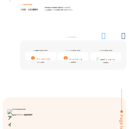
24時間年中無休
札幌を拠点に北海道全域で調査を承っております。
ご相談
・
お見積無料
どんな些細なことでもお気軽にお問い合わせください。
Our social media
お電話でのお問い合わせ
メールでのお問い合わせ
LINEでのお問い合わせ
011-598-1230
メールフォーム
LINEでメッセージ
9:00-24:00受付
24時間受付
24時間受付
札幌弁護士協同組合特約店
アイシン探偵事務所
株式会社
Page top