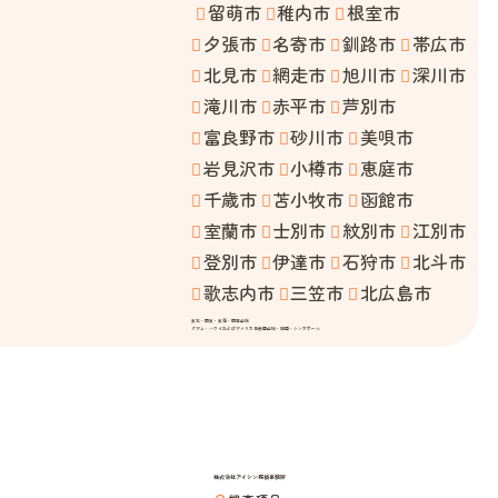
留萌市
稚内市
根室市
夕張市
名寄市
釧路市
帯広市
北見市
網走市
旭川市
深川市
滝川市
赤平市
芦別市
富良野市
砂川市
美唄市
岩見沢市
小樽市
恵庭市
千歳市
苫小牧市
函館市
室蘭市
士別市
紋別市
江別市
登別市
伊達市
石狩市
北斗市
歌志内市
三笠市
北広島市
東北・関東・東海・関西全域
グアム・ハワイおよびアメリカ合衆国全域・韓国・シンガポール
株式会社アイシン探偵事務所