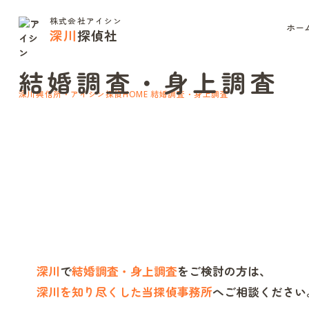
株式会社アイシン
ホー
深川
探偵社
Marriage / Background check
結婚調査・身上調査
深川興信所・アイシン探偵
結婚調査・身上調査
HOME
深川
で
結婚調査・身上調査
をご検討の方は、
深川を知り尽くした当探偵事務所
へご相談ください