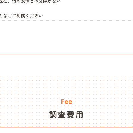
現在、他の女性との交際がない
となどご相談ください
。
Fee
調査費用