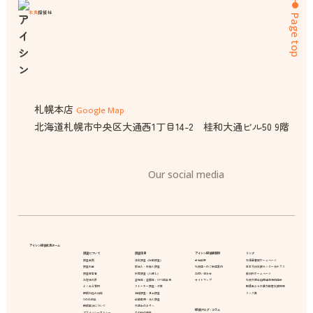
北見
探偵社
Page top
札幌本店
Google Map
北海道札幌市中央区大通西1丁目14-2 桂和大通ビル50 9階
Our social media
アイシン探偵北見ホーム
調査について
調査項目
アイシン探偵事務所
リンク
調査事例
浮気調査（行動調査）
会社概要
北海道警察ホームページ
調査料金
家出人・失踪人調査
札幌店へのご来店案内
日本司法支援センター法テラス
調査報告書
所在調査（人探し）
お問い合わせ
裁判所ホームページ
お客様の声
盗聴器・盗撮器・GPS器発見
サイトマップ
札幌弁護士協同組合特約店会
よくある質問
ストーカー調査・対策
配偶者からの暴力被害支援情報
探偵お悩み相談
結婚調査・身上調査
リンク集
10のお約束
企業信用・法人調査
探偵業法について
弁護士の方々へ
探偵ブログ・コラム
プライバシーポリシー
その他の調査