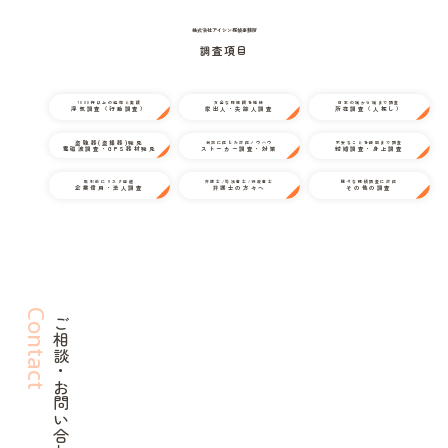
株式会社アイシン探偵事務所
調査項目
1000件以上の経験と実績
万全な情報網を駆使
日本の端から端まで調査
浮気調査（行動調査）
家出人・失踪人調査
所在調査（人探し）
盗聴器(盗撮器)発見
状況に応じた対応ノウハウ
不安なことを細部まで調査
電磁波調査・GPS器材発見
ストーカー調査・対策
結婚調査・身上調査
取引前にリスク回避
弁護士/司法書士/行政書士
様々な探偵調査に対応
企業信用・法人調査
弁護士の方々へ
その他の調査
Contact
ご相談・お問い合わせ