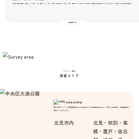
北見市に在住の藤野 正美さん（４５歳）、妻 美佐さん（４２歳）、長男 伸太郎君（１１歳）、長女 由美ちゃん（８歳）の４人家族。 北海道にも初夏の香りがしてきた6月、夫 正美さんから当社無料電話相…
調査事例一覧
アイシン探偵
調査エリア
北海道全域調査
株式会社アイシン探偵事務所では北見および北海道全域において様々な興信所・探偵調査に
対応しております。
北見市内
北見・紋別・美
幌・置戸・佐呂