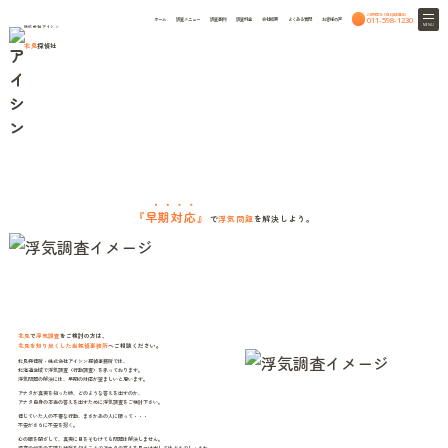
24時間365日相談無料
011-598-1230
ホーム
調査メニュー
調査事例
調査料金
会社概要
よくある質問
お客様の声
MENU
株式会社アイシン
北見
探偵社
Cheating
北見興信所・アイシン探偵
HOME
浮気調査(行動調査)
浮気調査(行動調査)
『
早期対応
』
で
浮気問題
を解決しよう。
北見
で
浮気調査
をご検討の方は、
北見を知り尽くした当探偵事務所
へご相談ください。
北見興信所・株式会社アイシン探偵事務所では、
北海道全域で浮気調査（行動調査）を承っております。
浮気問題の解決には、早期の対応が望ましいと思います。
アナタが真実を知った時、どのような答えを出すのか、
アナタ自身の本当の答えを出すために浮気調査をご検討下さい。
信じていた人の不審な行動、まさかあの人に限って・・・
不安がさらに不安を招く。
心の眼を閉ざして、真実に目をそむけても問題は解決しません。
現在の相手の正確な状況を知ることでアナタの答えを見つけ出してはどうでしょうか。