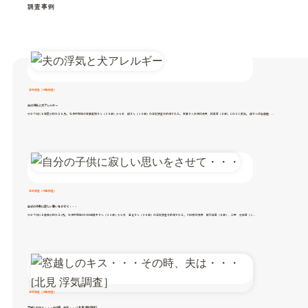
調査事例
浮気調査（行動調査）
夫の浮気と犬アレルギー
サロマ湖にも初夏が訪れる６月。 北見市在住の斉藤美穂さん（３８歳）から夫 徹さん（４０歳）の浮気調査を依頼される。 斉藤さん夫婦は長男 佑真君（８歳）との３人家族。 徹さんは勤務医、…
浮気調査（行動調査）
自分の子供に寂しい思いをさせて・・・
サロマ湖にも春風が訪れる4月。 北見市在住の川口由美子さん（３３歳）から夫 直也さん（３６歳）の浮気調査を依頼される。 川口家は長男 俊太郎君（６歳）、二男 元哉君（４…
浮気調査（行動調査）
窓越しのキス・・・その時、夫は・・・[北見 浮気調査］