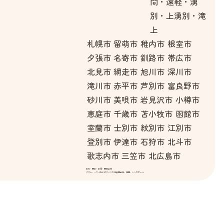
間・遠軽・湧
別・上湧別・滝
上
札幌市
留萌市
稚内市
根室市
夕張市
名寄市
釧路市
帯広市
北見市
網走市
旭川市
深川市
滝川市
赤平市
芦別市
富良野市
砂川市
美唄市
岩見沢市
小樽市
恵庭市
千歳市
苫小牧市
函館市
室蘭市
士別市
紋別市
江別市
登別市
伊達市
石狩市
北斗市
歌志内市
三笠市
北広島市
東北・関東・東海・関西全域
グアム・ハワイおよびアメリカ合衆国全域・韓国・シンガポール