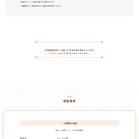
弁護士のホームページを見ると得意とする分野がわかります。
※当興信所では、ご依頼の事案に対して適任の弁護士を紹介いたします。
当探偵事務所はご依頼人の浮気問題を解決するための
総合的な応援
ができればと考えております。
Fee
調査費用
１日調査の場合
料金：１時間 １１，０００円の場合
基本料金
３３，０００円