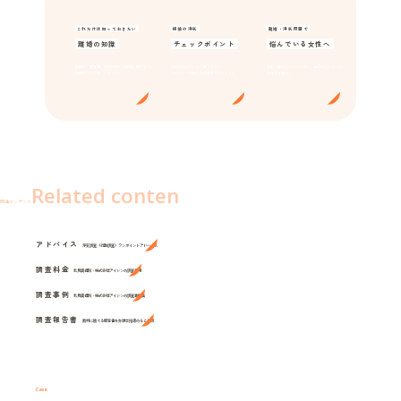
これだけは知っておきたい
探偵の浮気
離婚・浮気問題で
離婚の知識
チェックポイント
悩んでいる女性へ
慰謝料・養育費・親権問題など離婚に関するマメ
あれ？おかしいなと思ったら･･･
決して諦めないでください。出口のないトンネル
知識はここで知っておこう。
パートナーの気になる言動をチェック！
はありません。
Related conten
関連コンテンツ
アドバイス
浮気調査（行動調査）ワンポイントアドバイス
調査料金
北見興信所・株式会社アイシンの調査費用
調査事例
北見興信所・株式会社アイシンの調査事例集
調査報告書
裁判に勝てる報告書を弁護士指導のもと作成
Case