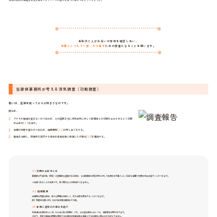
当社は二人がお互いの存在を確認しあい、
夫婦としてもう一度、やり直す
ための調査になることを願います。
当探偵事務所が考える浮気調査（行動調査）
戦いは、証拠を取ってからが始まりなのです。
例えば…
アナタが離婚を望まないのであれば、その証拠を元に浮気相手に対して配偶者との交際を止めさせるよう交際
中止命令(
※1
)を出す。
当面の別居を望むのであれば、婚因費用(
※2
)の申し立てをする。
離婚を決断し、慰謝料を請求する場合は家事紛争に精通した弁護士(
※3
)を選任する。
※1
交際中止命令とは
配偶者の不貞行為（浮気）の客観的な証拠がある場合、その配偶者の浮気相手に対して弁護士を代理人として正式な書面で交際の中止を促すことができます。
※夫婦であることが前提です。恋人同士などの場合はできません。
※2
婚因費用
夫婦間の別居の場合、様々な要因を加味して、収入分配を要求することができます。
例）別居中の妻に対して夫が生活費の補填をする等。
※3
事案に適任の弁護士を紹介
北海道の弁護士は1,025名（2020年3月31日現在）です。その各弁護士においても、得意専攻分野があります。
やはり、浮気や離婚の問題を委任する弁護士は家事紛争を得意とする弁護士に頼まなければなりません。