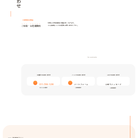
24時間年中無休
北見および北海道全域で調査を承っております。
ご相談
・
お見積無料
どんな些細なことでもお気軽にお問い合わせください。
Our social media
お電話でのお問い合わせ
メールでのお問い合わせ
LINEでのお問い合わせ
011-598-1230
メールフォーム
LINEでメッセージ
9:00-24:00受付
24時間受付
24時間受付
株式会社アイシン