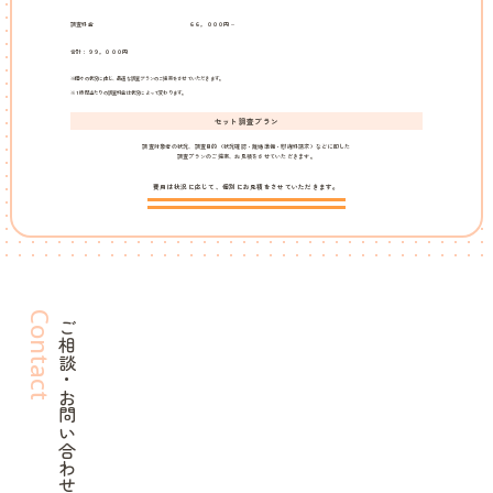
調査料金
６６，０００円～
合計：９９，０００円
※個々の状況に応じ、最適な調査プランのご提案をさせていただきます。
※１時間当たりの調査料金は状況によって変わります。
セット調査プラン
調査対象者の状況、調査目的（状況確認・離婚準備・慰謝料請求）などに即した
調査プランのご提案、お見積をさせていただきます。
費用は状況に応じて、個別にお見積をさせていただきます。
Contact
ご相談・お問い合わせ