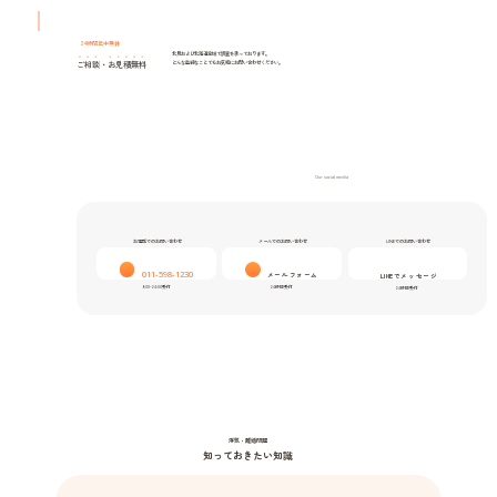
24時間年中無休
北見および北海道全域で調査を承っております。
ご相談
・
お見積無料
どんな些細なことでもお気軽にお問い合わせください。
Our social media
お電話でのお問い合わせ
メールでのお問い合わせ
LINEでのお問い合わせ
011-598-1230
メールフォーム
LINEでメッセージ
9:00-24:00受付
24時間受付
24時間受付
浮気・離婚問題
知っておきたい知識