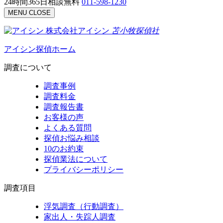
24時間365日相談無料
011-598-1230
MENU
CLOSE
株式会社アイシン
苫小牧
探偵社
アイシン探偵ホーム
調査について
調査事例
調査料金
調査報告書
お客様の声
よくある質問
探偵お悩み相談
10のお約束
探偵業法について
プライバシーポリシー
調査項目
浮気調査（行動調査）
家出人・失踪人調査