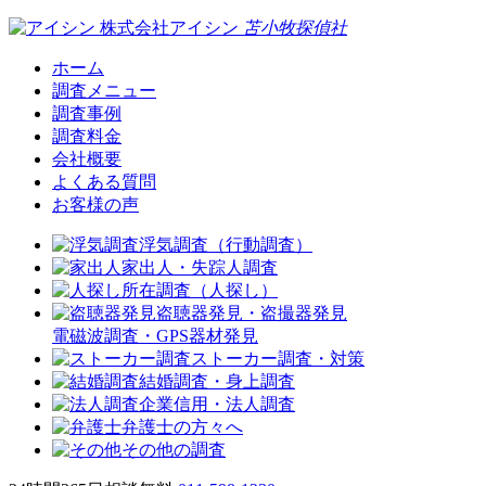
株式会社アイシン
苫小牧
探偵社
ホーム
調査メニュー
調査事例
調査料金
会社概要
よくある質問
お客様の声
浮気調査（行動調査）
家出人・失踪人調査
所在調査（人探し）
盗聴器発見・盗撮器発見
電磁波調査・GPS器材発見
ストーカー調査・対策
結婚調査・身上調査
企業信用・法人調査
弁護士の方々へ
その他の調査