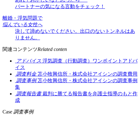
パートナーの気になる言動をチェック！
離婚・浮気問題で
悩んでいる女性へ
決して諦めないでください。出口のないトンネルはあ
りません。
関連コンテンツ
Related conten
アドバイス
浮気調査（行動調査）ワンポイントアドバ
イス
調査料金
苫小牧興信所・株式会社アイシンの調査費用
調査事例
苫小牧興信所・株式会社アイシンの調査事例
集
調査報告書
裁判に勝てる報告書を弁護士指導のもと作
成
Case
調査事例