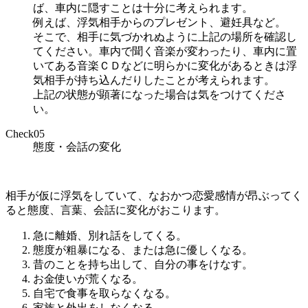
ば、車内に隠すことは十分に考えられます。
例えば、浮気相手からのプレゼント、避妊具など。
そこで、相手に気づかれぬように上記の場所を確認し
てください。車内で聞く音楽が変わったり、車内に置
いてある音楽ＣＤなどに明らかに変化があるときは浮
気相手が持ち込んだりしたことが考えられます。
上記の状態が顕著になった場合は気をつけてくださ
い。
Check
05
態度・会話の変化
相手が仮に浮気をしていて、なおかつ恋愛感情が昂ぶってく
ると態度、言葉、会話に変化がおこります。
急に離婚、別れ話をしてくる。
態度が粗暴になる、または急に優しくなる。
昔のことを持ち出して、自分の事をけなす。
お金使いが荒くなる。
自宅で食事を取らなくなる。
家族と外出をしなくなる。