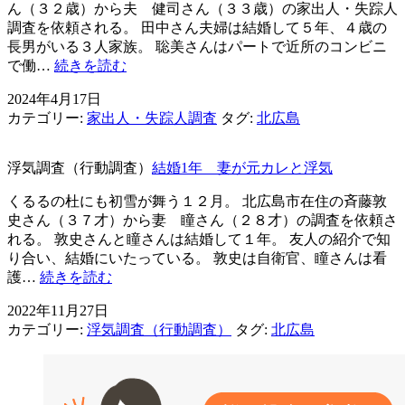
仕
ん（３２歳）から夫 健司さん（３３歳）の家出人・失踪人
事
調査を依頼される。 田中さん夫婦は結婚して５年、４歳の
で
長男がいる３人家族。 聡美さんはパートで近所のコンビニ
帰
仕
で働…
続きを読む
れ
事
2024年4月17日
な
を
カテゴリー:
家出人・失踪人調査
タグ:
北広島
い・・・
辞
め
て
浮気調査（行動調査）
結婚1年 妻が元カレと浮気
し
ま
くるるの杜にも初雪が舞う１２月。 北広島市在住の斉藤敦
っ
史さん（３７才）から妻 瞳さん（２８才）の調査を依頼さ
た
れる。 敦史さんと瞳さんは結婚して１年。 友人の紹介で知
こ
り合い、結婚にいたっている。 敦史は自衛官、瞳さんは看
と
結
護…
続きを読む
が
婚
2022年11月27日
言
1
カテゴリー:
浮気調査（行動調査）
タグ:
北広島
年
え
妻
な
が
く、
元
失