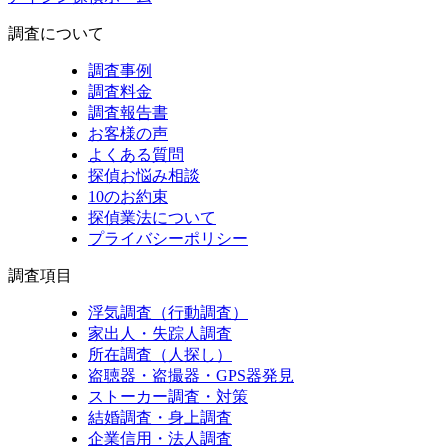
調査について
調査事例
調査料金
調査報告書
お客様の声
よくある質問
探偵お悩み相談
10のお約束
探偵業法について
プライバシーポリシー
調査項目
浮気調査（行動調査）
家出人・失踪人調査
所在調査（人探し）
盗聴器・盗撮器・GPS器発見
ストーカー調査・対策
結婚調査・身上調査
企業信用・法人調査