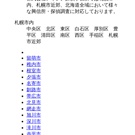
内、札幌市近郊、北海道全域において様々
な興信所・探偵調査に対応しております。
札幌市内
中央区 北区 東区 白石区 厚別区 豊
平区 清田区 南区 西区 手稲区 札幌
市近郊
留萌市
稚内市
根室市
夕張市
名寄市
釧路市
帯広市
北見市
網走市
旭川市
深川市
滝川市
赤平市