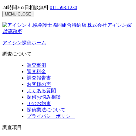
24時間365日相談無料
011-598-1230
MENU
CLOSE
札幌弁護士協同組合特約店
株式会社
アイシン探
偵事務所
アイシン探偵ホーム
調査について
調査事例
調査料金
調査報告書
お客様の声
よくある質問
探偵お悩み相談
10のお約束
探偵業法について
プライバシーポリシー
調査項目