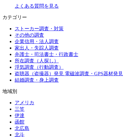
よくある質問を見る
カテゴリー
ストーカー調査・対策
その他の調査
企業信用・法人調査
家出人・失踪人調査
弁護士・司法書士・行政書士
所在調査（人探し）
浮気調査（行動調査）
盗聴器（盗撮器）発見 電磁波調査・GPS器材発見
結婚調査・身上調査
地域別
アメリカ
三笠
伊達
函館
北広島
北斗