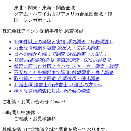
東北・関東・東海・関西全域
グアム・ハワイおよびアメリカ合衆国全域・韓
国・シンガポール
株式会社アイシン探偵事務所
調査項目
1000件以上の経験と実績
浮気調査（行動調査）
万全な情報網を駆使
家出人・失踪人調査
日本の端から端まで調査
所在調査（人探し）
盗聴器(盗撮器)発見
電磁波調査・GPS器材発見
状況に応じた対応ノウハウ
ストーカー調査・対策
不安なことを細部まで調査
結婚調査・身上調査
取引前にリスク回避
企業信用・法人調査
弁護士/司法書士/行政書士
弁護士の方々へ
様々な探偵調査に対応
その他の調査
ご相談・お問い合わせ
Contact
24時間年中無休
ご相談
・
お見積無料
札幌を拠点に北海道全域で調査を承っております。