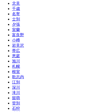
北見
千歳
名寄
士別
夕張
室蘭
富良野
小樽
岩見沢
帯広
恵庭
旭川
札幌
根室
歌志内
江別
深川
滝川
留萌
登別
石狩