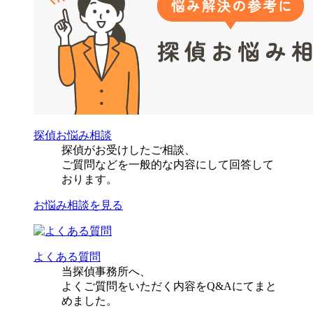
カ
踪
レ
し
と
て
浮
し
気
ま
っ
た・・・
探偵お悩み相談
探偵がお受けしたご相談、
ご質問などを一般的な内容にして回答して
おります。
お悩み相談を見る
よくある質問
当探偵事務所へ、
よくご質問をいただく内容をQ&Aにてまと
めました。