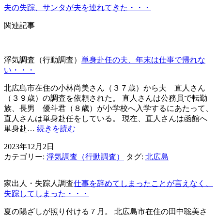
ゲ
夫の失踪、サンタが夫を連れてきた・・・
ー
関連記事
シ
ョ
浮気調査（行動調査）
単身赴任の夫、年末は仕事で帰れな
ン
い・・・
北広島市在住の小林尚美さん（３７歳）から夫 直人さん
（３９歳）の調査を依頼された。 直人さんは公務員で転勤
族、長男 優斗君（８歳）が小学校へ入学するにあたって、
直人さんは単身赴任をしている。 現在、直人さんは函館へ
単
単身赴…
続きを読む
身
2023年12月2日
赴
カテゴリー:
浮気調査（行動調査）
タグ:
北広島
任
の
夫、
家出人・失踪人調査
仕事を辞めてしまったことが言えなく、
年
失踪してしまった・・・
末
は
夏の陽ざしが照り付ける７月。 北広島市在住の田中聡美さ