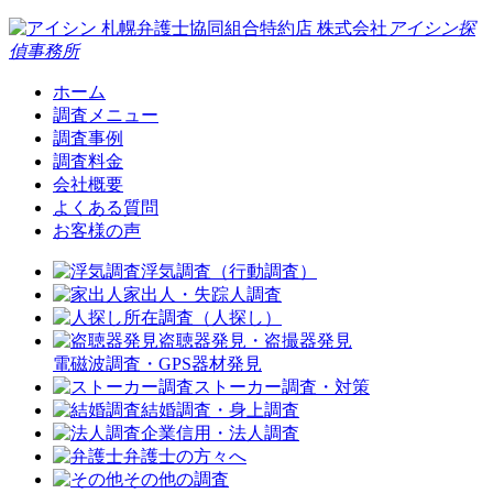
札幌弁護士協同組合特約店
株式会社
アイシン探
偵事務所
ホーム
調査メニュー
調査事例
調査料金
会社概要
よくある質問
お客様の声
浮気調査（行動調査）
家出人・失踪人調査
所在調査（人探し）
盗聴器発見・盗撮器発見
電磁波調査・GPS器材発見
ストーカー調査・対策
結婚調査・身上調査
企業信用・法人調査
弁護士の方々へ
その他の調査