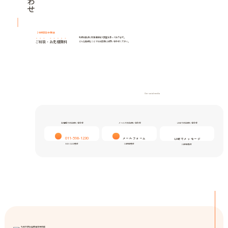
24時間年中無休
札幌を拠点に北海道全域で調査を承っております。
ご相談
・
お見積無料
どんな些細なことでもお気軽にお問い合わせください。
Our social media
お電話でのお問い合わせ
メールでのお問い合わせ
LINEでのお問い合わせ
011-598-1230
メールフォーム
LINEでメッセージ
9:00-24:00受付
24時間受付
24時間受付
札幌弁護士協同組合特約店