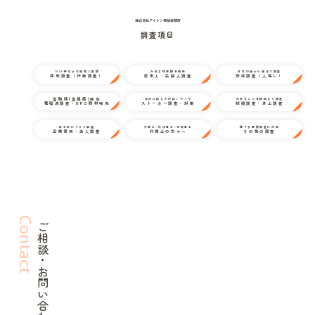
株式会社アイシン探偵事務所
調査項目
1000件以上の経験と実績
万全な情報網を駆使
日本の端から端まで調査
浮気調査（行動調査）
家出人・失踪人調査
所在調査（人探し）
盗聴器(盗撮器)発見
状況に応じた対応ノウハウ
不安なことを細部まで調査
電磁波調査・GPS器材発見
ストーカー調査・対策
結婚調査・身上調査
取引前にリスク回避
弁護士/司法書士/行政書士
様々な探偵調査に対応
企業信用・法人調査
弁護士の方々へ
その他の調査
Contact
ご相談・お問い合わせ