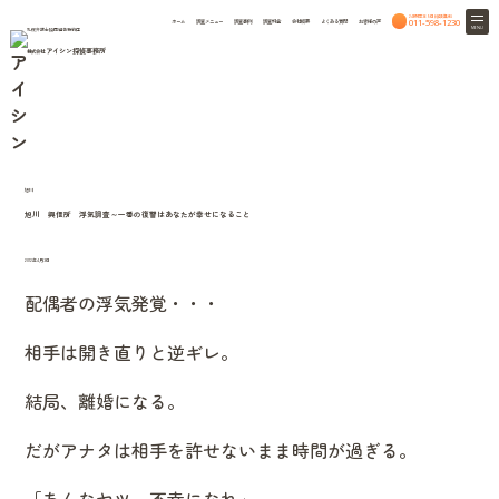
24時間365日相談無料
011-598-1230
ホーム
調査メニュー
調査事例
調査料金
会社概要
よくある質問
お客様の声
MENU
札幌弁護士協同組合特約店
アイシン探偵事務所
株式会社
column
HOME
北海道興信所のつれづれ話
北海道興信所のつれづれ話
旭川
旭川 興信所 浮気調査～一番の復讐はあなたが幸せになること
2012年4月3日
配偶者の浮気発覚・・・
相手は開き直りと逆ギレ。
結局、離婚になる。
だがアナタは相手を許せないまま時間が過ぎる。
「あんなヤツ、不幸になれ」