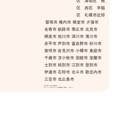
区 清田区 南
区 西区 手稲
区 札幌市近郊
留萌市
稚内市
根室市
夕張市
名寄市
釧路市
帯広市
北見市
網走市
旭川市
深川市
滝川市
赤平市
芦別市
富良野市
砂川市
美唄市
岩見沢市
小樽市
恵庭市
千歳市
苫小牧市
函館市
室蘭市
士別市
紋別市
江別市
登別市
伊達市
石狩市
北斗市
歌志内市
三笠市
北広島市
東北・関東・東海・関西全域
グアム・ハワイおよびアメリカ合衆国全域・韓国・シンガポール