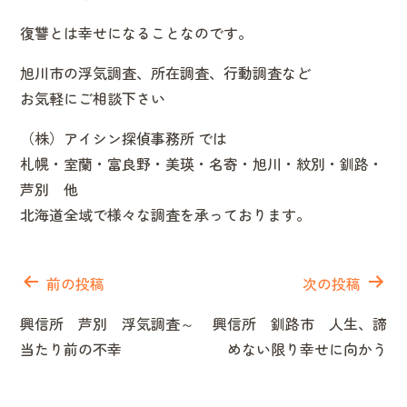
復讐とは幸せになることなのです。
旭川市の浮気調査、所在調査、行動調査など
お気軽にご相談下さい
（株）アイシン探偵事務所 では
札幌・室蘭・富良野・美瑛・名寄・旭川・紋別・釧路・
芦別 他
北海道全域で様々な調査を承っております。
投
稿
前の投稿
次の投稿
ナ
興信所 芦別 浮気調査～
興信所 釧路市 人生、諦
ビ
当たり前の不幸
めない限り幸せに向かう
ゲ
ー
シ