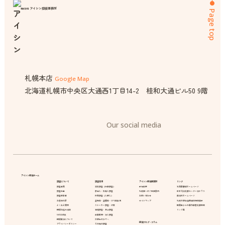
アイシン探偵事務所
株式会社
Page top
札幌本店
Google Map
北海道札幌市中央区大通西1丁目14-2 桂和大通ビル50 9階
Our social media
アイシン探偵ホーム
調査について
調査項目
アイシン探偵事務所
リンク
調査事例
浮気調査（行動調査）
会社概要
北海道警察ホームページ
調査料金
家出人・失踪人調査
札幌店へのご来店案内
日本司法支援センター法テラス
調査報告書
所在調査（人探し）
お問い合わせ
裁判所ホームページ
お客様の声
盗聴器・盗撮器・GPS器発見
サイトマップ
札幌弁護士協同組合特約店会
よくある質問
ストーカー調査・対策
配偶者からの暴力被害支援情報
探偵お悩み相談
結婚調査・身上調査
リンク集
10のお約束
企業信用・法人調査
探偵業法について
弁護士の方々へ
探偵ブログ・コラム
プライバシーポリシー
その他の調査