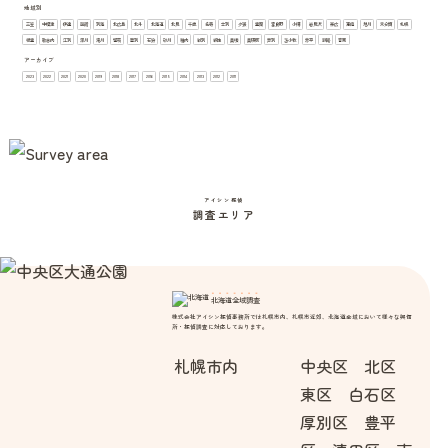
地域別
ョ
三笠
中標津
伊達
函館
別海
北広島
北斗
北海道
北見
千歳
名寄
士別
夕張
室蘭
富良野
小樽
岩見沢
帯広
恵庭
旭川
未分類
札幌
根室
歌志内
江別
深川
滝川
留萌
登別
石狩
砂川
稚内
紋別
網走
美唄
美瑛町
芦別
苫小牧
赤平
釧路
音更
ン
アーカイブ
2023
2022
2021
2020
2019
2018
2017
2016
2015
2014
2013
2012
2011
アイシン探偵
調査エリア
北海道全域調査
株式会社アイシン探偵事務所では札幌市内、札幌市近郊、北海道全域において様々な興信
所・探偵調査に対応しております。
札幌市内
中央区 北区
東区 白石区
厚別区 豊平