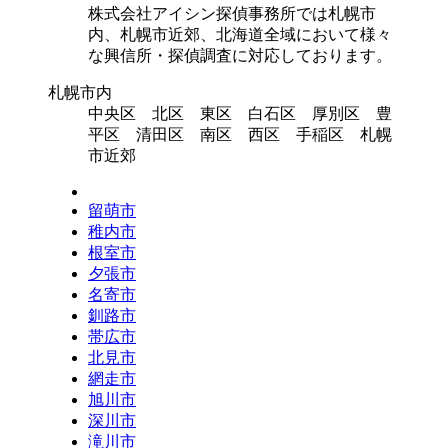
株式会社アイシン探偵事務所では札幌市
内、札幌市近郊、北海道全域において様々
な興信所・探偵調査に対応しております。
札幌市内
中央区 北区 東区 白石区 厚別区 豊
平区 清田区 南区 西区 手稲区 札幌
市近郊
留萌市
稚内市
根室市
夕張市
名寄市
釧路市
帯広市
北見市
網走市
旭川市
深川市
滝川市