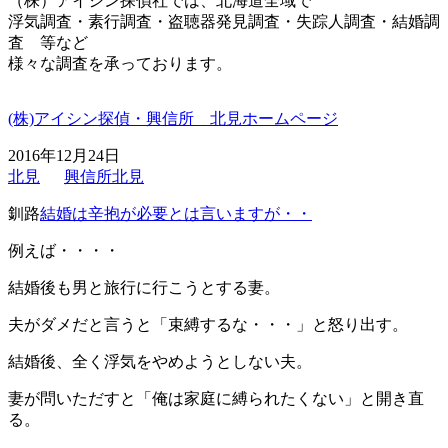
（株）アイシン探偵社では、北海道全域で
浮気調査・素行調査・盗聴器発見調査・失踪人調査・結婚調
査 等など
様々な調査を承っております。
(株)アイシン探偵・興信所 北見ホームページ
2016年12月24日
北見
興信所北見
釧路
結婚は辛抱が必要とは言いますが・・
例えば・・・・
結婚後も男と旅行に行こうとする妻。
夫がダメだと言うと「束縛するな・・・」と怒り出す。
結婚後、全く浮気をやめようとしない夫。
妻が問いただすと「俺は家庭に縛られたくない」と開き直
る。