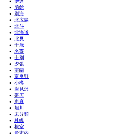
伊達
ー
函館
ジ
別海
北広島
送
北斗
り
北海道
北見
千歳
名寄
士別
夕張
室蘭
富良野
小樽
岩見沢
帯広
恵庭
旭川
未分類
札幌
根室
歌志内