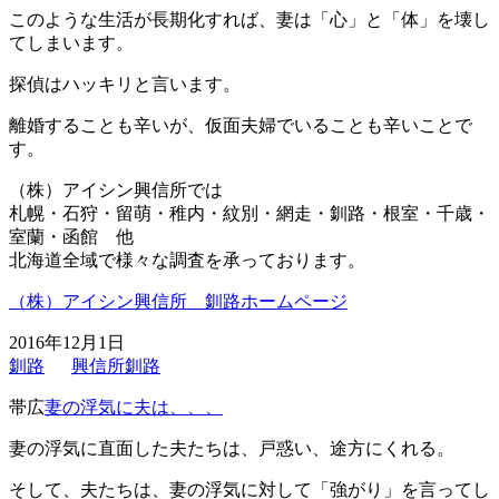
このような生活が長期化すれば、妻は「心」と「体」を壊し
てしまいます。
探偵はハッキリと言います。
離婚することも辛いが、仮面夫婦でいることも辛いことで
す。
（株）アイシン興信所では
札幌・石狩・留萌・稚内・紋別・網走・釧路・根室・千歳・
室蘭・函館 他
北海道全域で様々な調査を承っております。
（株）アイシン興信所 釧路ホームページ
2016年12月1日
釧路
興信所釧路
帯広
妻の浮気に夫は、、、
妻の浮気に直面した夫たちは、戸惑い、途方にくれる。
そして、夫たちは、妻の浮気に対して「強がり」を言ってし