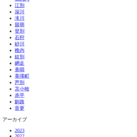
江別
深川
滝川
留萌
登別
石狩
砂川
稚内
紋別
網走
美唄
美瑛町
芦別
苫小牧
赤平
釧路
音更
アーカイブ
2023
2022