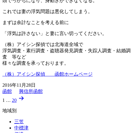
頭でっかちになり、身動きができなくなる。
これでは妻の浮気問題は悪化してしまう。
まずは余計なことを考える前に
「浮気は許さない」と妻に言い切ってください。
（株）アイシン探偵では北海道全域で
浮気調査・素行調査・盗聴器発見調査・失踪人調査・結婚調
査 等など
様々な調査を承っております。
（株）アイシン探偵 函館ホームページ
2016年11月28日
函館
興信所函館
投
1
…
20
稿
地域別
の
三笠
ペ
中標津