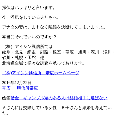
探偵はハッキリと言います。
今、浮気をしている夫たちへ。
アナタの妻は、まもなく離婚を決断してしまいますよ。
本当にそれでいいのですか？
（株）アイシン興信所では
紋別・北見・網走・釧路・根室・帯広・旭川・深川・滝川・
砂川・札幌・函館 他
北海道全域で様々な調査を承っております。
（株)アイシン興信所 帯広ホームページ
2016年12月22日
帯広
興信所帯広
函館
借金、ギャンブル癖のある人は結婚相手に選ばない
Ａさんには交際している女性 Ｂ子さんと結婚を考えてい
た。