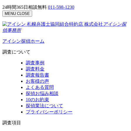
24時間365日相談無料
011-598-1230
MENU
CLOSE
札幌弁護士協同組合特約店
株式会社
アイシン探
偵事務所
アイシン探偵ホーム
調査について
調査事例
調査料金
調査報告書
お客様の声
よくある質問
探偵お悩み相談
10のお約束
探偵業法について
プライバシーポリシー
調査項目