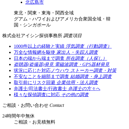
北広島市
東北・関東・東海・関西全域
グアム・ハワイおよびアメリカ合衆国全域・韓
国・シンガポール
株式会社アイシン探偵事務所
調査項目
1000件以上の経験と実績
浮気調査（行動調査）
万全な情報網を駆使
家出人・失踪人調査
日本の端から端まで調査
所在調査（人探し）
盗聴器(盗撮器)発見
電磁波調査・GPS器材発見
状況に応じた対応ノウハウ
ストーカー調査・対策
不安なことを細部まで調査
結婚調査・身上調査
取引前にリスク回避
企業信用・法人調査
弁護士/司法書士/行政書士
弁護士の方々へ
様々な探偵調査に対応
その他の調査
ご相談・お問い合わせ
Contact
24時間年中無休
ご相談
・
お見積無料