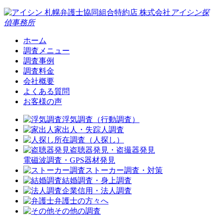
札幌弁護士協同組合特約店
株式会社
アイシン探
偵事務所
ホーム
調査メニュー
調査事例
調査料金
会社概要
よくある質問
お客様の声
浮気調査（行動調査）
家出人・失踪人調査
所在調査（人探し）
盗聴器発見・盗撮器発見
電磁波調査・GPS器材発見
ストーカー調査・対策
結婚調査・身上調査
企業信用・法人調査
弁護士の方々へ
その他の調査