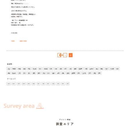
現在、浮気中の夫たちへ・・・・
浮気をする暇があったら妻を愛してください。
それが一番の幸せなのですよ。
中標津町の浮気調査、所在調査、行動調査など
お気軽にご相談下さい
（株）アイシン探偵事務所 では
札幌・旭川・ 他
北海道全域で様々な調査を承っております。
2012年6月1日
中標津
興信所中標津
投
1
2
稿
の
ペ
地域別
ー
三笠
中標津
伊達
函館
別海
北広島
北斗
北海道
北見
千歳
名寄
士別
夕張
室蘭
富良野
小樽
岩見沢
帯広
恵庭
旭川
未分類
札幌
ジ
送
根室
歌志内
江別
深川
滝川
留萌
登別
石狩
砂川
稚内
紋別
網走
美唄
美瑛町
芦別
苫小牧
赤平
釧路
音更
り
アーカイブ
2023
2022
2021
2020
2019
2018
2017
2016
2015
2014
2013
2012
2011
アイシン探偵
調査エリア