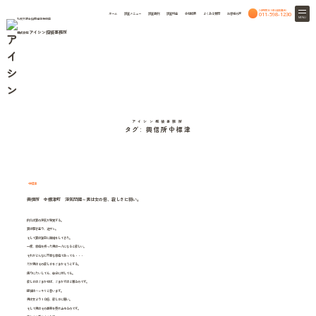
24時間365日相談無料
011-598-1230
ホーム
調査メニュー
調査事例
調査料金
会社概要
よくある質問
お客様の声
MENU
札幌弁護士協同組合特約店
アイシン探偵事務所
株式会社
column
HOME
北海道興信所のつれづれ話
北海道興信所のつれづれ話
アイシン探偵事務所
タグ:
興信所中標津
中標津
興信所 中標津町 浮気問題～男は女の倍、寂しさに弱い。
例えば妻の浮気が発覚する。
妻は開き直り、逆ギレ。
そして妻は強引に離婚をしてきた。
一度、家庭を持った男は一人になると寂しい。
それがどんなに不幸な家庭であっても・・・
だが男はその寂しさをごまかそうとする。
周りにたいしても、自分に対しても。
寂しさはごまかせば、ごまかすほど募るのです。
探偵はハッキリと言います。
男は女より１０倍、寂しさに弱い。
そして男はその事実を受け止めるのです。