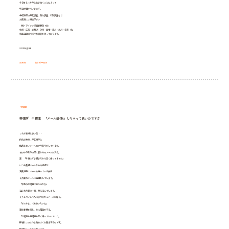
今日をしっかりと生き抜くことによって
明日が開けていきます。
中標津町の浮気調査、所在調査、行動調査など
お気軽にご相談下さい
（株）アイシン探偵事務所 では
札幌・江別・岩見沢・砂川・美唄・滝川・旭川・名寄 他
北海道全域で様々な調査を承っております。
2012年6月9日
未分類
興信所中標津
中標津
興信所 中標津 「メール送信!!」しちゃって良いのですか
これが意外と多い話・・
例えば常時、浮気相手と
他愛もないメールのやり取りをしている夫。
そのやり取りの間に妻からのメールが入る。
妻 「今日はすき焼きだから早く帰ってきてね」
いつも受信メールからの返信で
浮気相手にメールを送っている夫は
その妻のメールに返信をしてしまう。
「今週の土曜日は会えるかな」
送られた妻は一瞬、考え込んでしまう。
そうしているうちにまた夫からメールが届く。
「ダメかな、でも会いたいな」
妻は事情を解し、夫に電話をする。
「土曜日も日曜日も早く帰っておいで」と。
探偵はこのような例をよくお聞きするのです。
探偵はハッキリと言います。