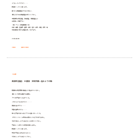
どうなっていただろう・・・
探偵はハッキリと言います。
疑うから結婚調査をするのではなく、
信じきるための結婚調査を考えてください。
中標津町の浮気調査、所在調査、行動調査など
お気軽にご相談下さい
（株）アイシン探偵事務所 では
札幌・室蘭・富良野・美瑛・名寄・旭川・紋別・釧路・芦別 他
北海道全域で様々な調査を承っております。
2012年6月29日
中標津
興信所中標津
未分類
興信所(探偵) 中標津 浮気問題～悩むより行動
配偶者の浮気問題や離婚などで悩まれている方へ。
信じていた相手の裏切りの事実に
アナタは不安がこみ上げてくる。
これからどうなるのだろう・・・・
離婚を迫られたら・・・
別居を強要されたら・・・
色々な不安が次から次とアナタに襲いかかってくる。
ですがここでいくら明日の心配をしてもきりがありません。
今は今日をしっかりと生きることを考えてください。
不安をいくら考えても状況は好転しません。
探偵はハッキリと言います。
明日が不安ならばなおさらのこと
今日をしっかりと生きてください。