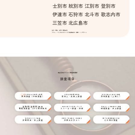
士別市
紋別市
江別市
登別市
伊達市
石狩市
北斗市
歌志内市
三笠市
北広島市
東北・関東・東海・関西全域
グアム・ハワイおよびアメリカ合衆国全域・韓国・シンガポール
株式会社アイシン探偵事務所
調査項目
1000件以上の経験と実績
万全な情報網を駆使
日本の端から端まで調査
浮気調査（行動調査）
家出人・失踪人調査
所在調査（人探し）
盗聴器(盗撮器)発見
状況に応じた対応ノウハウ
不安なことを細部まで調査
電磁波調査・GPS器材発見
ストーカー調査・対策
結婚調査・身上調査
取引前にリスク回避
弁護士/司法書士/行政書士
様々な探偵調査に対応
企業信用・法人調査
弁護士の方々へ
その他の調査