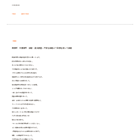
2012年8月23日
中標津
興信所中標津
中標津
興信所 中標津町 結婚・身元調査～不安な結婚より自信を持って結婚
探偵は恋愛と結婚は視点が変わると思っています。
例えば恋愛は互いに楽しければ良い。
互いの人生に責任をもつものではない。
だが結婚は互いの人生を背負いあう約束です。
ですから交際をするときの相手を見る視点と
結婚相手として相手を見る視点はおのずと変わります。
あるご両親からの依頼であった。
娘の結婚相手の男性を調べてほしいとの依頼。
とくに不信感があったわけではなく、
一応、念のための調査以来であった。
調査の結果は唖然であった。
当初、その娘さんからの情報では誠実で真面目な人。
ギャンブルもしなければお酒も飲まない。
だが事実は全く逆であった。
娘さんと会っていない時の行動を調査したのだが
たびたび夜の街に繰り出しては
朝方まで飲み続ける。
パチンコに行けば数万円を使うことも珍しくない。
そして複数の女性との交際が確認されたのだ。
ご両親は悩みながらもその事実を娘さんに告げた。
結局、この結婚は取りやめとなった。
だが何も知らずにもし結婚していたら