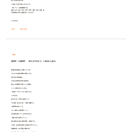
寂しさを受け止めた時、
その寂しさを乗り越えられるのです。
（株）アイシン探偵事務所では
美唄・砂川・滝川・深川・赤平・芦別・釧路・札幌・函館 他
北海道全域で様々な調査を承っております。
2013年1月31日
中標津
興信所中標津
中標津
興信所 中標津町 「君の方が好きだ」と選ばれた訳は、
探偵は浮気調査をご依頼いただく時、
それまでの夫婦の経緯をお聞きします。
例えば夫の浮気調査。
今の夫の浮気状況を推し量る時に、
妻のとの交際時代と同じような行動を
している場合が多いのである。
一般的な一つのケースをご紹介します。
３０代の夫。
妻と知り合った時には彼女がいた。
だが当時、妻と知り合い、恋愛に発展する。
二股恋愛を続けていた。
そして彼女に二股交際がバレて、
夫は当時の妻に『やっぱり君が好きだ』
『僕には君が必要なんだ』と。
妻も当時の夫の強い熱意を感じ、結婚をする。
その後、夫は当時の彼女とは強引に別れたらしい。
結婚数年後、夫の不審な行動が続く。