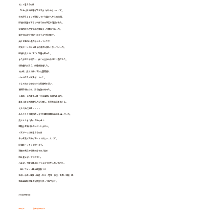
そこで言えるのは
「人生の舞台は幕を下ろすまで分からない」です。
夫の浮気とＤＶで苦悩していた奥さんからの依頼。
探偵が調査をするとやはり夫の浮気が確認された。
会社の部下の女性との煮詰まった関係であった。
妻が夫に浮気を問いただすと今度はＤＶ。
夫は日常的に暴力をふるっていたが
浮気がバレてからはその暴力も激しくなっていった。
探偵は奥さんにすぐに別居を勧めた。
また弁護士を紹介し、夫との交渉を弁護士に委任した。
紆余曲折があり、夫婦は離婚した。
その後、奥さんはわずかな養育費と
パート収入で生活をしていた。
そして夫から支払われた慰謝料を使い、
資格取得のため、ある勉強を始めた。
４年後、その奥さんは「司法書士」の資格を得た。
奥さんはその後は収入も安定し、堅実な生活をおくる。
そして夫の方は・・・・
あえてここでは割愛しますが因果応報の生活を送っていた。
奥さんもまだ長い人生の中で
困難な状況に陥るかもしれません。
ですが一つだけ言えるのは
今の状況が人生のすべてではないことです。
探偵はハッキリと言います。
現在の状況で今後の全ての人生を
推し量らないでください。
人生という舞台は幕が下りるまで分からないのです。
（株）アイシン探偵事務所では
札幌・千歳・室蘭・函館・北斗・旭川・帯広・北見・釧路 他
北海道全域で様々な調査を承っております。
2012年9月24日
中標津
興信所中標津