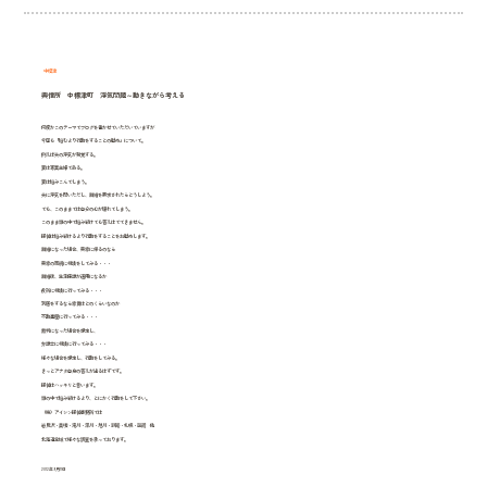
中標津
興信所 中標津町 浮気問題～動きながら考える
何度かこのテーマでブログを書かせていただいていますが
今回も「悩むより行動をすることの勧め」について。
例えば夫の浮気が発覚する。
妻は専業主婦である。
妻は悩みこんでしまう。
夫に浮気を問いただし、離婚を要求されたらどうしよう。
でも、このままでは自分の心が壊れてしまう。
このまま頭の中で悩み続けても答えはでてきません。
探偵は悩み続けるより行動をすることをお勧めします。
離婚になった場合、実家に帰るのなら
実家の両親に相談をしてみる・・・
離婚後、生活保護が適用になるか
役所に相談に行ってみる・・・
別居をするなら家賃はどのくらいなのか
不動産屋に行ってみる・・・
裁判になった場合を想定し、
弁護士に相談に行ってみる・・・
様々な場合を想定し、行動をしてみる。
きっとアナタ自身の答えが出るはずです。
探偵はハッキリと言います。
頭の中で悩み続けるより、とにかく行動をして下さい。
（株）アイシン探偵事務所では
岩見沢・美唄・滝川・深川・旭川・釧路・札幌・函館 他
北海道全域で様々な調査を承っております。
2012年9月11日