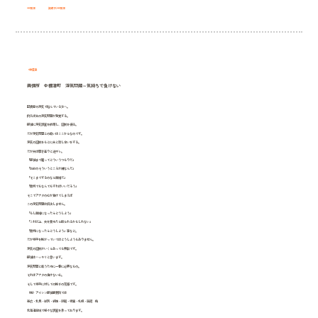
中標津
興信所中標津
中標津
興信所 中標津町 浮気問題～気持ちで負けない
配偶者の浮気で悩んでいる方へ。
例えば夫の浮気問題が発覚する。
探偵に浮気調査を依頼し、証拠を得る。
だが浮気問題との戦いはここからなのです。
浮気の証拠をもとに夫と話し合いをする。
だが夫は開き直りと逆ギレ。
「探偵まで雇ってどういうつもりだ」
「お前のそういうところが嫌なんだ」
「そこまでするのなら離婚だ」
「裁判でもなんでもすればいいだろう」
そこでアナタの心が負けてしまえば
この浮気問題は解決しません。
「もし離婚になったらどうしよう」
「これ以上、夫を責めたら殴られるかもしれない」
「裁判になったらどうしよう」等など。
だが相手を怖がっていてはどうしようもありません。
浮気の証拠がいくらあっても無駄です。
探偵はハッキリと言います。
浮気問題と戦うために一番に必要なもの。
それはアナタの負けない心。
そして相手に対しての怖さの克服です。
（株）アイシン探偵事務所では
帯広・北見・紋別・網走・釧路・根室・札幌・函館 他
北海道全域で様々な調査を承っております。