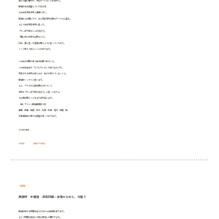
妻に不審に思われ、浮気がバレることを恐れた。
探偵が夫を調査していたある日、
その夫は浮気相手と食事に行く。
探偵もその店に入り、夫と浮気相手の隣のテーブルに座る。
そして夫は浮気相手に言った。
『やっぱり君のことが好きだ』
『僕にはには君が必要なんだ』
以前、妻に言った言葉を同じように言っていたのだ。
ここで考えてほしいことがあります。
この夫の行動が全て自分主義であること。
この夫は自分が「どうしたいか」が全てなのです。
浮気される相手の悲しみも、辛さも考えていないこと。
探偵はハッキリと言います。
もし、アナタが二股交際をされていて、
相手が『やっぱり君が好きだ』と言ってきたら、
その男は同じことをまた繰り返します。
（株）アイシン探偵事務所では
室蘭・伊達・函館・北斗・札幌・札幌・旭川・釧路 他
北海道全域で様々な調査を承っております。
2012年11月1日
中標津
興信所中標津
中標津
興信所 中標津 浮気問題～未来のために、今戦う
探偵は様々な問題を抱えた方からの依頼を承ります。
そして問題を解決した後の状況にも関わります。