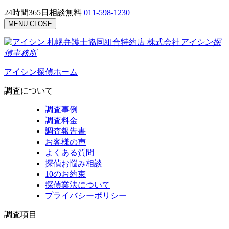
24時間365日相談無料
011-598-1230
MENU
CLOSE
札幌弁護士協同組合特約店
株式会社
アイシン探
偵事務所
アイシン探偵ホーム
調査について
調査事例
調査料金
調査報告書
お客様の声
よくある質問
探偵お悩み相談
10のお約束
探偵業法について
プライバシーポリシー
調査項目