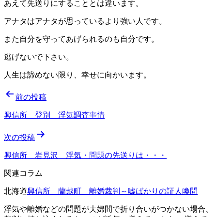
あえて先送りにすることとは違います。
アナタはアナタが思っているより強い人です。
また自分を守ってあげられるのも自分です。
逃げないで下さい。
人生は諦めない限り、幸せに向かいます。
投
前の投稿
稿
興信所 登別 浮気調査事情
ナ
次の投稿
ビ
ゲ
興信所 岩見沢 浮気・問題の先送りは・・・
ー
関連コラム
シ
北海道
興信所 蘭越町 離婚裁判～嘘ばかりの証人喚問
ョ
浮気や離婚などの問題が夫婦間で折り合いがつかない場合、