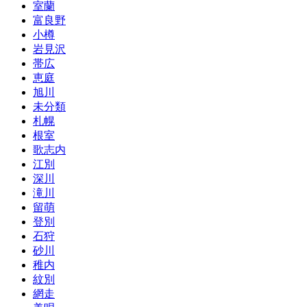
室蘭
富良野
小樽
岩見沢
帯広
恵庭
旭川
未分類
札幌
根室
歌志内
江別
深川
滝川
留萌
登別
石狩
砂川
稚内
紋別
網走