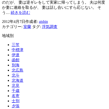
離
のだが、 妻は逆ギレをして実家に帰ってしまう。 夫は何度
問
婚
か妻に連絡を取るが、 妻は話し合いにすら応じない。 そ
裁
興
う…
続きを読む
判
信
～
2012年4月7日
作成者:
aishin
所
裁
カテゴリー:
室蘭
タグ:
浮気調査
室
判
蘭
地域別
官
浮
の
気
三笠
都
を
中標津
合・・・?
し
伊達
て
函館
お
別海
き
北広島
な
北斗
が
北海道
ら、
北見
調
千歳
停
名寄
と
士別
は・・・
夕張