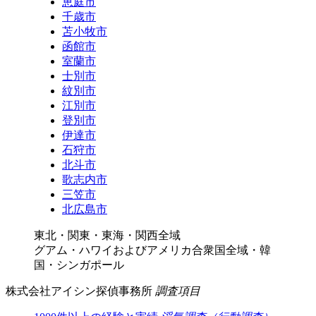
恵庭市
千歳市
苫小牧市
函館市
室蘭市
士別市
紋別市
江別市
登別市
伊達市
石狩市
北斗市
歌志内市
三笠市
北広島市
東北・関東・東海・関西全域
グアム・ハワイおよびアメリカ合衆国全域・韓
国・シンガポール
株式会社アイシン探偵事務所
調査項目