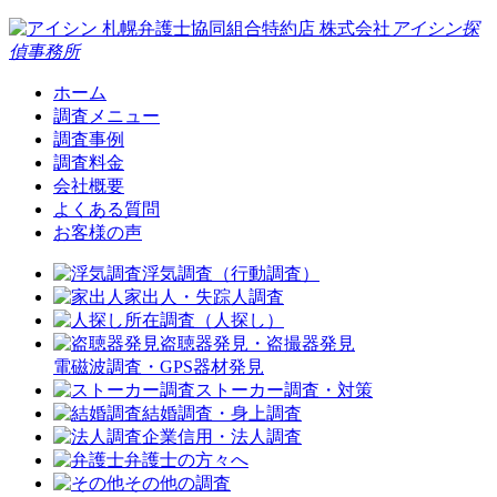
札幌弁護士協同組合特約店
株式会社
アイシン探
偵事務所
ホーム
調査メニュー
調査事例
調査料金
会社概要
よくある質問
お客様の声
浮気調査（行動調査）
家出人・失踪人調査
所在調査（人探し）
盗聴器発見・盗撮器発見
電磁波調査・GPS器材発見
ストーカー調査・対策
結婚調査・身上調査
企業信用・法人調査
弁護士の方々へ
その他の調査