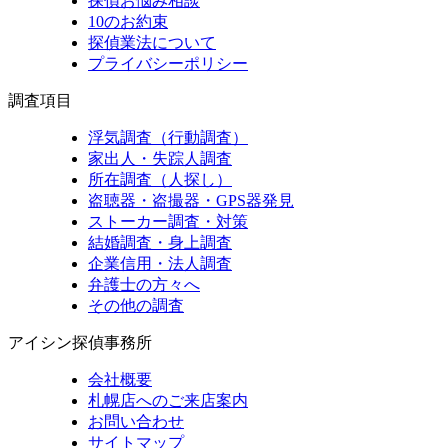
探偵お悩み相談
10のお約束
探偵業法について
プライバシーポリシー
調査項目
浮気調査（行動調査）
家出人・失踪人調査
所在調査（人探し）
盗聴器・盗撮器・GPS器発見
ストーカー調査・対策
結婚調査・身上調査
企業信用・法人調査
弁護士の方々へ
その他の調査
アイシン探偵事務所
会社概要
札幌店へのご来店案内
お問い合わせ
サイトマップ