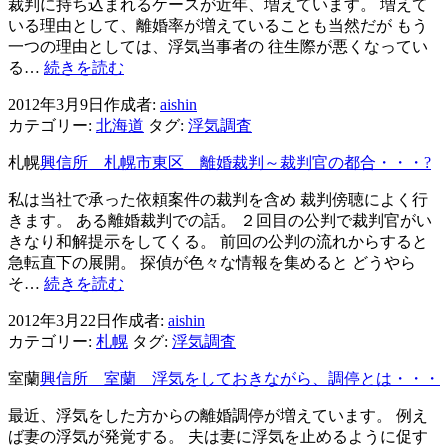
ン
裁判に持ち込まれるケースが近年、増えています。 増えて
いる理由として、離婚率が増えていることも当然だが もう
一つの理由としては、浮気当事者の 往生際が悪くなってい
興
る…
続きを読む
信
2012年3月9日
作成者:
aishin
所
カテゴリー:
北海道
タグ:
浮気調査
蘭
越
札幌
興信所 札幌市東区 離婚裁判～裁判官の都合・・・?
町
離
私は当社で承った依頼案件の裁判を含め 裁判傍聴によく行
婚
きます。 ある離婚裁判での話。 ２回目の公判で裁判官がい
裁
きなり和解提示をしてくる。 前回の公判の流れからすると
判
急転直下の展開。 探偵が色々な情報を集めると どうやら
～
興
そ…
続きを読む
嘘
信
ば
2012年3月22日
作成者:
aishin
所
か
カテゴリー:
札幌
タグ:
浮気調査
札
り
幌
室蘭
興信所 室蘭 浮気をしておきながら、調停とは・・・
の
市
証
東
最近、浮気をした方からの離婚調停が増えています。 例え
人
区
ば妻の浮気が発覚する。 夫は妻に浮気を止めるように促す
喚