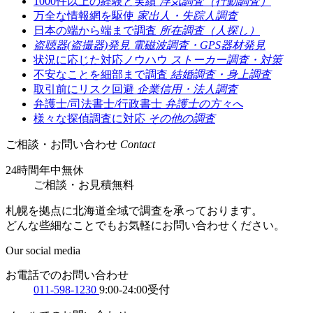
1000件以上の経験と実績
浮気調査（行動調査）
万全な情報網を駆使
家出人・失踪人調査
日本の端から端まで調査
所在調査（人探し）
盗聴器(盗撮器)発見
電磁波調査・GPS器材発見
状況に応じた対応ノウハウ
ストーカー調査・対策
不安なことを細部まで調査
結婚調査・身上調査
取引前にリスク回避
企業信用・法人調査
弁護士/司法書士/行政書士
弁護士の方々へ
様々な探偵調査に対応
その他の調査
ご相談・お問い合わせ
Contact
24時間年中無休
ご相談
・
お見積無料
札幌を拠点に北海道全域で調査を承っております。
どんな些細なことでもお気軽にお問い合わせください。
Our social media
お電話でのお問い合わせ
011-598-1230
9:00-24:00受付