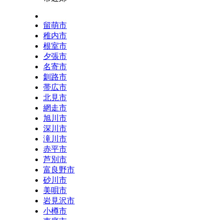
留萌市
稚内市
根室市
夕張市
名寄市
釧路市
帯広市
北見市
網走市
旭川市
深川市
滝川市
赤平市
芦別市
富良野市
砂川市
美唄市
岩見沢市
小樽市