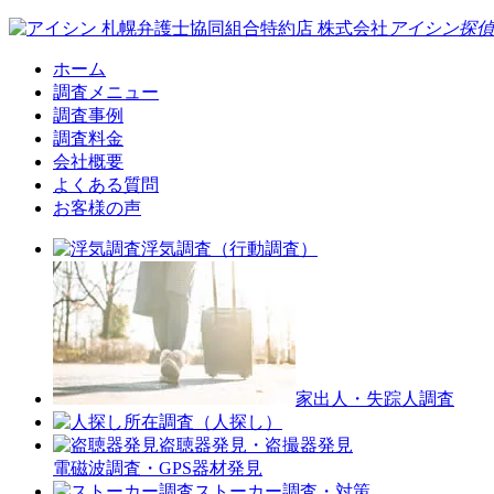
札幌弁護士協同組合特約店
株式会社
アイシン探偵
ホーム
調査メニュー
調査事例
調査料金
会社概要
よくある質問
お客様の声
浮気調査（行動調査）
家出人・失踪人調査
所在調査（人探し）
盗聴器発見・盗撮器発見
電磁波調査・GPS器材発見
ストーカー調査・対策