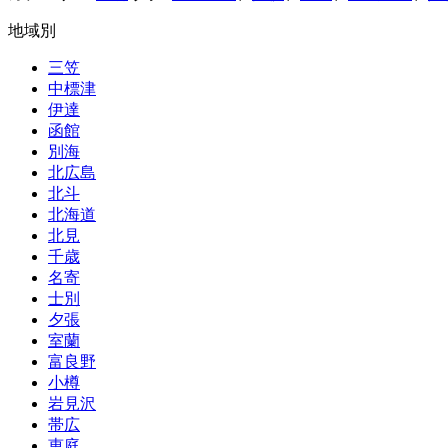
地域別
三笠
中標津
伊達
函館
別海
北広島
北斗
北海道
北見
千歳
名寄
士別
夕張
室蘭
富良野
小樽
岩見沢
帯広
恵庭