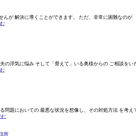
んが 解決に導くことができます。 ただ、非常に困難なのが 
釧
む
路
市
探
偵
事
務
夫の浮気に悩み そして「脅えて」いる奥様からの ご相談をい
所
留
む
「身
萌
体
市
の
興
浮
信
気」、
所
「心
調
る問題においての 最悪な状況を想像し、その対処方法 を考え
の
査
興
読む
浮
の
信
気」
前
所
に、
信所
留