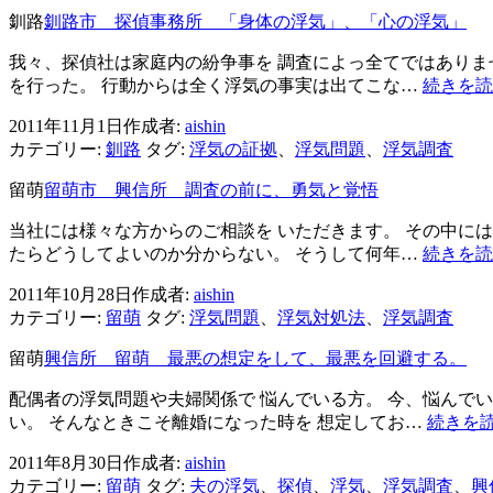
シ
釧路
釧路市 探偵事務所 「身体の浮気」、「心の浮気」
ョ
我々、探偵社は家庭内の紛争事を 調査によっ全てではありませ
ン
を行った。 行動からは全く浮気の事実は出てこな…
続きを読
2011年11月1日
作成者:
aishin
カテゴリー:
釧路
タグ:
浮気の証拠
、
浮気問題
、
浮気調査
留萌
留萌市 興信所 調査の前に、勇気と覚悟
当社には様々な方からのご相談を いただきます。 その中には
たらどうしてよいのか分からない。 そうして何年…
続きを読
2011年10月28日
作成者:
aishin
カテゴリー:
留萌
タグ:
浮気問題
、
浮気対処法
、
浮気調査
留萌
興信所 留萌 最悪の想定をして、最悪を回避する。
配偶者の浮気問題や夫婦関係で 悩んでいる方。 今、悩んでい
い。 そんなときこそ離婚になった時を 想定してお…
続きを
2011年8月30日
作成者:
aishin
カテゴリー:
留萌
タグ:
夫の浮気
、
探偵
、
浮気
、
浮気調査
、
興