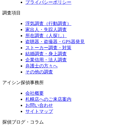
プライバシーポリシー
調査項目
浮気調査（行動調査）
家出人・失踪人調査
所在調査（人探し）
盗聴器・盗撮器・GPS器発見
ストーカー調査・対策
結婚調査・身上調査
企業信用・法人調査
弁護士の方々へ
その他の調査
アイシン探偵事務所
会社概要
札幌店へのご来店案内
お問い合わせ
サイトマップ
探偵ブログ・コラム