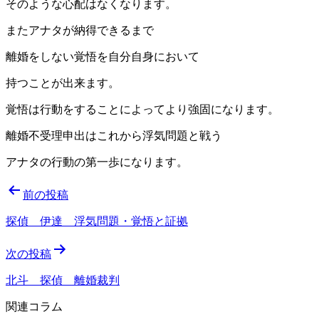
そのような心配はなくなります。
またアナタが納得できるまで
離婚をしない覚悟を自分自身において
持つことが出来ます。
覚悟は行動をすることによってより強固になります。
離婚不受理申出はこれから浮気問題と戦う
アナタの行動の第一歩になります。
投
前の投稿
稿
探偵 伊達 浮気問題・覚悟と証拠
ナ
次の投稿
ビ
ゲ
北斗 探偵 離婚裁判
ー
関連コラム