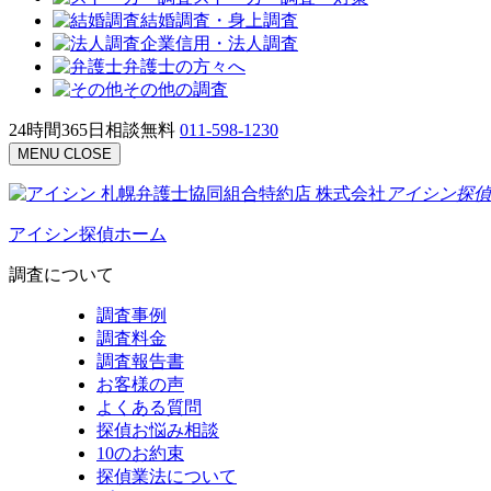
結婚調査・身上調査
企業信用・法人調査
弁護士の方々へ
その他の調査
24時間365日相談無料
011-598-1230
MENU
CLOSE
札幌弁護士協同組合特約店
株式会社
アイシン探偵
アイシン探偵ホーム
調査について
調査事例
調査料金
調査報告書
お客様の声
よくある質問
探偵お悩み相談
10のお約束
探偵業法について